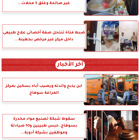
غير صالحة وغلق 3 محلات...
ضبط فتاة تنتحل صفة أخصائى علاج طبيعى
داخل مركز غير مرخص بجهينة...
آخر الأخبار
ابن يذبح والدته ويصيب أباه بسكين بمركز
المراغة سوهاج
سقوط شبكة تصنيع مواد مخدرة
بسوهاج..حبس طبيبين و10 صيادلة
وموظفين بشركة أدوية...