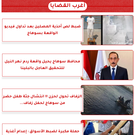
أغرب القضايا
ضبط لص أحذية المصلين بعد تداول فيديو
الواقعة بسوهاج
محافظ سوهاج يحيل واقعة ردم نهر النيل
للتحقيق العاجل بالبلينا
الزفاف تحول لحزن !! انتشال جثة طفل حضر
من سوهاج لحفل زفاف...
حملة مكبرة لضبط الأسواق : إعدام أغذية