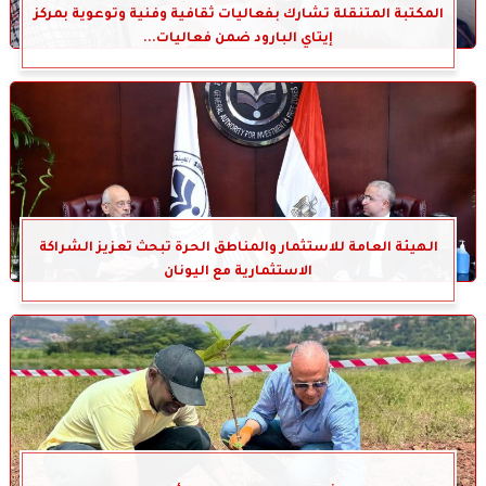
المكتبة المتنقلة تشارك بفعاليات ثقافية وفنية وتوعوية بمركز
إيتاي البارود ضمن فعاليات...
الهيئة العامة للاستثمار والمناطق الحرة تبحث تعزيز الشراكة
الاستثمارية مع اليونان