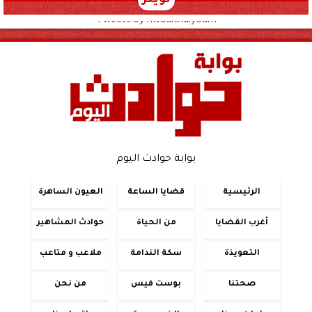
تويتر
Tweets by hwadithalyoum
بوابة حوادث اليوم
الرئيسية
قضايا الساعة
العيون الساهرة
أغرب القضايا
من الحياة
حوادث المشاهير
التعويذة
سكة الندامة
ملاعب و متاعب
صحتنا
بوست فيس
من نحن