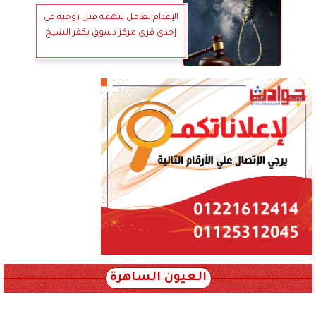
الإعدام لعامل بتهمة قتل زوجته فى
إحدى قرى مركز دسوق بكفر الشيخ
العيون الساهرة
xml_json/rss/~12.xml x0n not found