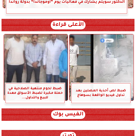
الدكتور سويلم يشارك في فعاليات يوم “أوموجاندا” بدولة رواندا
الأعلى قراءة
ضبط لحوم منتهية الصلاحية في
ضبط لص أحذية المصلين بعد
حملة مكبرة لضبط الأسواق معدة
تداول فيديو الواقعة بسوهاج
للبيع والتداول...
الفيس بوك