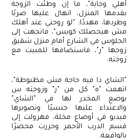
أهلي وجاية"، ما إن وطئت الزوجة
بقدمها المنزل، انهال عليها ضربًا
وطردها، مهددًا: "لو روحتي عند أهلك
مش هيحصلك كويس"، فاتجهت إلى
الجلوس في الشارع أمام منزل شقيق
زوجها "ر"، فاستضافها للمبيت مع
زوجته.
"الشاي دا فيه حاجة مش مظبوطة"،
اتهمت "ه" كل من "ر" وزوجته س
بوضع المخدر لها في "الشاي"
والاعتداء عليها جنسيًا وتصويرها
فيديو في أوضاع مخلة، فهرولت إلى
قسم الدرب الأحمر وحررت محضرًا
بالواقعة.