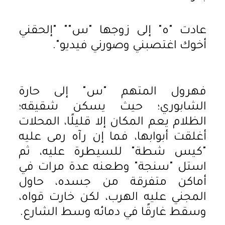
عادت "ه" إلى زوجها "س"" "إلحقني
أخوك اغتصبني وصورني فيديو".
فهرول المتهم "س" إلى حارة
الشابوري؛ حيث يسكن شقيقه؛
الظلام يعم المكان إلا قليلًا، المحلات
أغلقت أبوابها، فما إن رآه رمى عليه
"كيس شطة" للسيطرة عليه، ثم
استل "سنجة" وطعنه عدة مرات في
أماكن متفرقة من جسده، حاول
المجني عليه الهرب، لكن خارت قواه،
وسقط غارقًا في دمائه وسط الشارع.