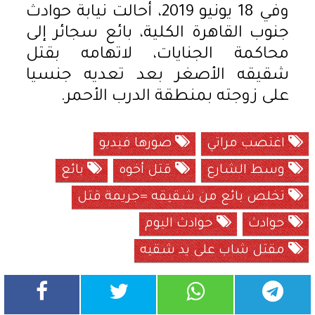
وفي 18 يونيو 2019، أحالت نيابة حوادث
جنوب القاهرة الكلية، بائع سجائر إلى
محاكمة الجنايات، لاتهامه بقتل
شقيقه الأصغر بعد تعديه جنسيا
على زوجته بمنطقة الدرب الأحمر.
اغتصب مراتي
صورها فيديو
وسط الشارع
قتل أخوه
بائع
تخلص بائع من شقيقه =جريمة قتل
حوادث
حوادث اليوم
مقتل شاب على يد شقيه