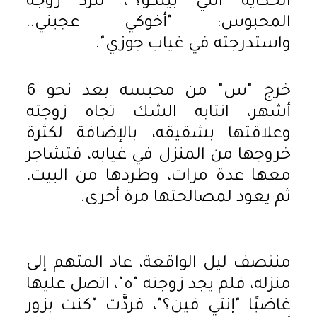
الحكاية اللي بينكو؟"، لتردّ زوجة
المحبوس: "أخوكي عجبني..
واستدرجته في غياب جوزي".
خرج "س" من محبسه بعد نحو 6
أشهر، انتابه الشك تجاه زوجته
وعلاقتها بشقيقه، بالإضافة لكثرة
خروجها من المنزل في غيابه، فتشاجر
معها عدة مرات، وطردها من البيت،
ثم يعود لمصالحتها مرة أخرى.
منتصف ليل الواقعة، عاد المتهم إلى
منزله، فلم يجد زوجته "ه"، اتصل عليها
غاضبًا "إنتي فين؟"، فردَّت "كنت بزور