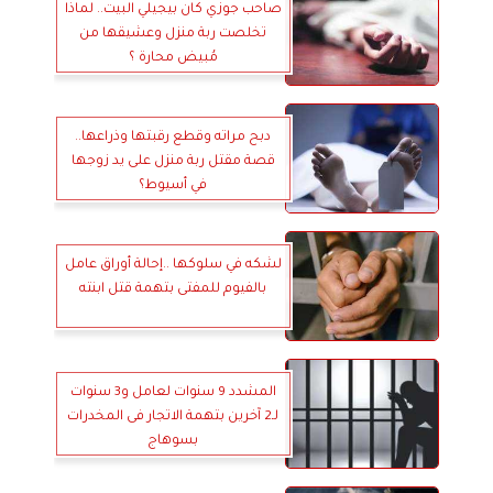
صاحب جوزي كان بيجيلي البيت.. لماذا
تخلصت ربة منزل وعشيقها من
مُبيض محارة ؟
دبح مراته وقطع رقبتها وذراعها..
قصة مقتل ربة منزل على يد زوجها
في أسيوط؟
لشكه في سلوكها ..إحالة أوراق عامل
بالفيوم للمفتى بتهمة قتل ابنته
المشدد 9 سنوات لعامل و3 سنوات
لـ2 آخرين بتهمة الاتجار فى المخدرات
بسوهاج