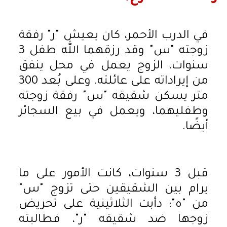
في الدرب الأحمر، كان يعيش "ر" رفقة
زوجته "س" وقد رزقهما الله طفل 3
سنوات، الزوج يعمل في محل ينفق
من إيراداته على عائلته. وعلى بُعد 300
متر يسكن شقيقه "س" رفقة زوجته
وطفليهما، ويعمل في بيع السجائر
أيضًا.
قبل 3 سنوات، كانت الأمور على ما
يرام بين الشقيقين حتى تزوج "س"
من "ه"؛ دأبت الثلاثينية على تحريض
زوجها ضد شقيقه "ر"، فطالبته