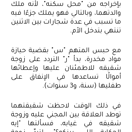
بإخراجه من "محل سكنه"، لأنه ملك
والدتهما، وبالتالي فهو يملك جزءًا فيه
ما تسبب في عدة شجارات بين الاثنين
تنتهي بتدخل الأم.
مع حبس المتهم "س" بقضية حيازة
مواد مخدرة، بدأ "ر" التردد على زوجة
شقيقه للاطمئنان عليها وإعطائها
أموالًا تساعدها في الإنفاق على
طفليها (سنة، و3 سنوات).
في ذلك الوقت لاحظت شقيقتهما
توطد العلاقة بين المجني عليه وزوجة
شقيقه في غيابه، فسألتها "إيه