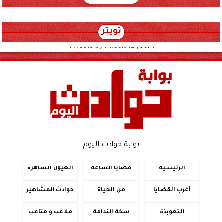
تويتر
Tweets by hwadithalyoum
بوابة حوادث اليوم
الرئيسية
قضايا الساعة
العيون الساهرة
أغرب القضايا
من الحياة
حوادث المشاهير
التعويذة
سكة الندامة
ملاعب و متاعب