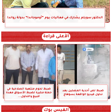
الدكتور سويلم يشارك في فعاليات يوم “أوموجاندا” بدولة رواندا
الأعلى قراءة
ضبط لحوم منتهية الصلاحية في
ضبط لص أحذية المصلين بعد
حملة مكبرة لضبط الأسواق معدة
تداول فيديو الواقعة بسوهاج
للبيع والتداول...
الفيس بوك