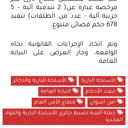
مرخصة عبارة عن( 2 بندقية آلية – 5
خزينة آلية - عدد من الطلقات) تنفيذ
678 حكم قضائى متنوع.
وتم اتخاذ الإجراءات القانونية تجاه
الواقعة، وجار العرض على النيابة
العامة.
الأسلحة النارية
الأسلحة النارية والذخائر
تنفيذ الأحكام
النيابة العامة
امن اسوان
قطاع الأمن العام
حملة أمنية لضبط حائزي الأسلحة النارية والمواد
المخدرة