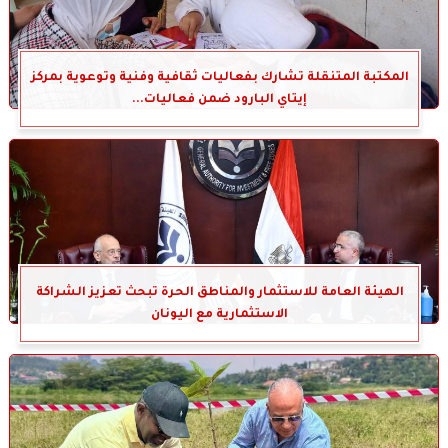
المكتبة المتنقلة تشارك بفعاليات ثقافية وفنية وتوعوية بمركز
إيتاي البارود ضمن فعاليات...
الهيئة العامة للاستثمار والمناطق الحرة تبحث تعزيز الشراكة
الاستثمارية مع اليونان