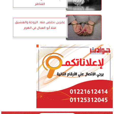
القناطر
عايزين نخلص منه.. الزوجة والعشيق
قتلا أبو العيال في الهرم