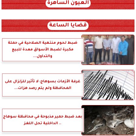
العيون الساهرة
xml_json/rss/~12.xml x0n not found
قضايا الساعة
ضبط لحوم منتهية الصلاحية في حملة
مكبرة لضبط الأسواق معدة للبيع
والتداول...
غرفة الأزمات بسوهاج: لا تأثير للزلزال على
المحافظة ولم يتم رصد هزات...
بعد ضبط حمير مذبوحة في محافظة سوهاج
.. الداخلية تحل اللغز