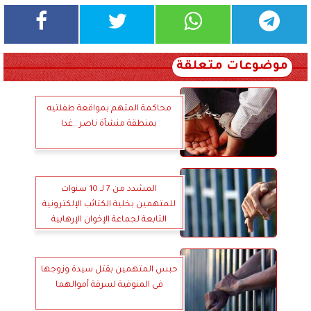
موضوعات متعلقة
محاكمة المتهم بمواقعة طفلتيه
بمنطقة منشأة ناصر ..غدا
المشدد من 7 لـ 10 سنوات
للمتهمين بخلية الكتائب الإلكترونية
التابعة لجماعة الإخوان الإرهابية
حبس المتهمين بقتل سيدة وزوجها
فى المنوفية لسرقة أموالهما