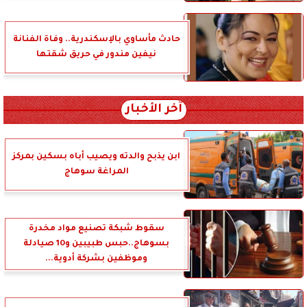
حادث مأساوي بالإسكندرية.. وفاة الفنانة
نيفين مندور في حريق شقتها
آخر الأخبار
ابن يذبح والدته ويصيب أباه بسكين بمركز
المراغة سوهاج
سقوط شبكة تصنيع مواد مخدرة
بسوهاج..حبس طبيبين و10 صيادلة
وموظفين بشركة أدوية...