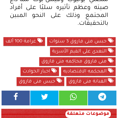
منصتي "يوتيوب" وفيس بوك" مما ذاع
صيته وعظم تأثيره سلبًا على أفراد
المجتمع وذلك على النحو المبين
بالتحقيقات.
حبس منى فاروق 3 سنوات
غرامة 100 ألف
التعدى على القيم الأسرية
منى فاروق محاكمه منى فاروق
المحكمه الاقتصاديه
اخبار الحوادث
الفنانة منى فاروق
حبس منى فاروق
موضوعات متعلقة