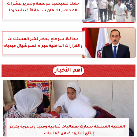
حملة تفتيشية موسعة وتحرير عشرات
المحاضر لضمان سلامة الأغذية بجرجا
محافظ سوهاج يحظر نشر المستندات
والقرارات الداخلية عبر «السوشيال ميديا»
أهم الأخبار
المكتبة المتنقلة تشارك بفعاليات ثقافية وفنية وتوعوية بمركز
إيتاي البارود ضمن فعاليات...