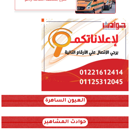
العيون الساهرة
xml_json/rss/~12.xml x0n not found
حوادث المشاهير