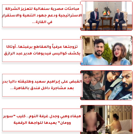
مباحثات مصرية سنغالية لتعزيز الشراكة
الاستراتيجية ودعم جهود التنمية والاستقرار
في القارة...
تزوجتها عرفياً والمقاطع برغبتها..أوتاكا
يكشف كواليس فيديوهات هدير عبد الرازق
القبض على إبراهيم سعيد وطليقته داليا بدر
بعد مشاجرة داخل فندق بالقاهرة...
هيفاء وهبي وجدل غرفة النوم.. كليب ”سوبر
وومان” يعيدها للواجهة الرقمية