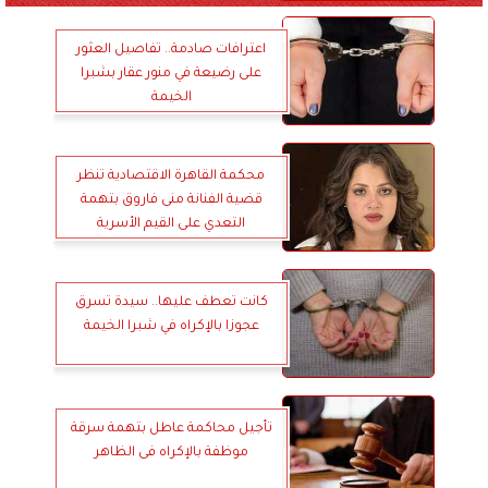
اعترافات صادمة.. تفاصيل العثور
على رضيعة في منور عقار بشبرا
الخيمة
محكمة القاهرة الاقتصادية تنظر
قضية الفنانة منى فاروق بتهمة
التعدي على القيم الأسرية
كانت تعطف عليها.. سيدة تسرق
عجوزا بالإكراه في شبرا الخيمة
تأجيل محاكمة عاطل بتهمة سرقة
موظفة بالإكراه فى الظاهر