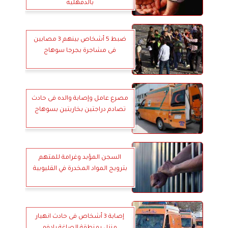
بالدقهلية
ضبط 5 أشخاص بينهم 3 مصابين
فى مشاجرة بجرجا سوهاج
مصرع عامل وإصابة والده فى حادث
تصادم دراجتين بخاريتين بسوهاج
السجن المؤبد وغرامة للمتهم
بترويج المواد المخدرة في القليوبية
إصابة 3 أشخاص فى حادث انهيار
منزل بمنطقة الصاغة بإدفو