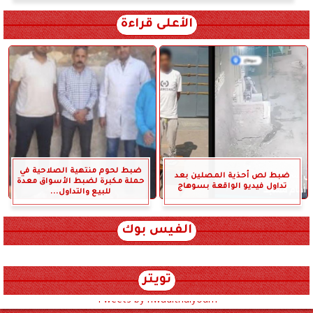
الأعلى قراءة
ضبط لحوم منتهية الصلاحية في
ضبط لص أحذية المصلين بعد
حملة مكبرة لضبط الأسواق معدة
تداول فيديو الواقعة بسوهاج
للبيع والتداول...
الفيس بوك
تويتر
Tweets by hwadithalyoum