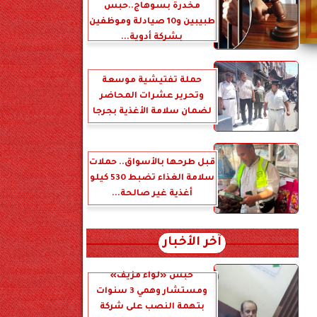
مخدرة بسوهاج..حبس
طبيبين و10 صيادلة وموظفين
بشركة أدوية...
حملة تفتيشية موسعة
وتحرير عشرات المحاضر
لضمان سلامة الأغذية بجرجا
قبل طرحها بالأسواق.. حملات
سلامة الغذاء تضبط 530 كيلو
أغذية غير صالحة...
آخر الأخبار
حبس «لواء مزيف»
ومستشار وهمي 3 سنوات
بتهمة النصب على شركة