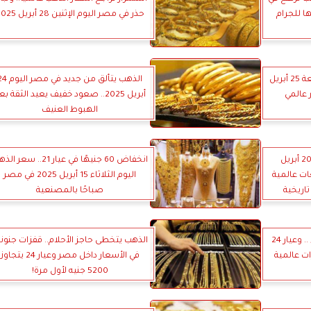
حذر في مصر اليوم الإثنين 28 أبريل 2025
تراجع أسعار الذهب اليوم الجمعة 25 أبريل
الذهب يتألق من جديد في مصر
أبريل 2025.. صعود خفيف يعيد الثقة بع
الهبوط العنيف
سعار الذهب في مصر الأحد 20 أبريل
انخفاض 60 جنيهًا في عيار 21.. سعر
عات عالمية
اليوم الثلاثاء 15 أبريل 2025 في مصر
اريخية
صباحًا بالمصنعية
أسعار الذهب تحلّق في السماء .. وعيار 24
الذهب يتخطى حاجز الأحلام.. قفزات جنوني
قفزات عالمية
في الأسعار داخل مصر وعيار 24 يتجاوز
5200 جنيه لأول مرة!