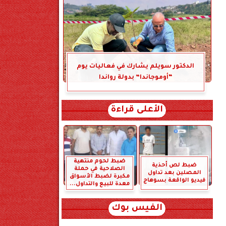
الدكتور سويلم يشارك في فعاليات يوم
“أوموجاندا” بدولة رواندا
الأعلى قراءة
ضبط لحوم منتهية
ضبط لص أحذية
الصلاحية في حملة
المصلين بعد تداول
مكبرة لضبط الأسواق
فيديو الواقعة بسوهاج
معدة للبيع والتداول...
الفيس بوك