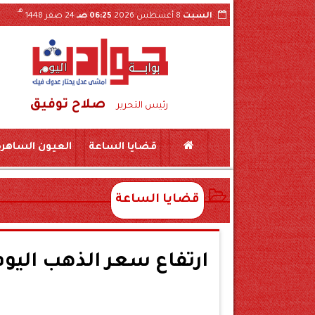
هـ
السبت
8 أغسطس 2026
06:25 صـ
24 صفر 1448
صلاح توفيق
كين بمركز المراغة سوهاج
حبس «لواء مزيف» ومستشار وهمي 3 سنوات بتهمة النصب على ش
رئيس التحرير
قضايا الساعة
العيون الساهرة
قضايا الساعة