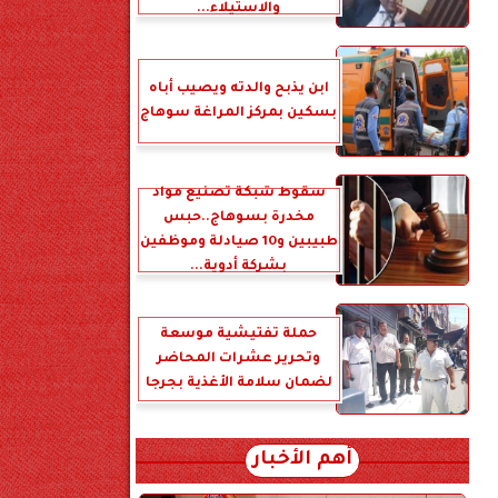
والاستيلاء...
ابن يذبح والدته ويصيب أباه
بسكين بمركز المراغة سوهاج
سقوط شبكة تصنيع مواد
مخدرة بسوهاج..حبس
طبيبين و10 صيادلة وموظفين
بشركة أدوية...
حملة تفتيشية موسعة
وتحرير عشرات المحاضر
لضمان سلامة الأغذية بجرجا
أهم الأخبار