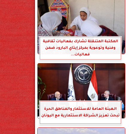
المكتبة المتنقلة تشارك بفعاليات ثقافية
وفنية وتوعوية بمركز إيتاي البارود ضمن
فعاليات...
الهيئة العامة للاستثمار والمناطق الحرة
تبحث تعزيز الشراكة الاستثمارية مع اليونان