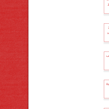
 اليوم 24
د
 الذهب
ة