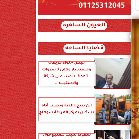
العيون الساهرة
xml_json/rss/~12.xml x0n not found
قضايا الساعة
حبس «لواء مزيف»
ومستشار وهمي 3 سنوات
بتهمة النصب على شركة
والاستيلاء...
ابن يذبح والدته ويصيب أباه
بسكين بمركز المراغة سوهاج
سقوط شبكة تصنيع مواد