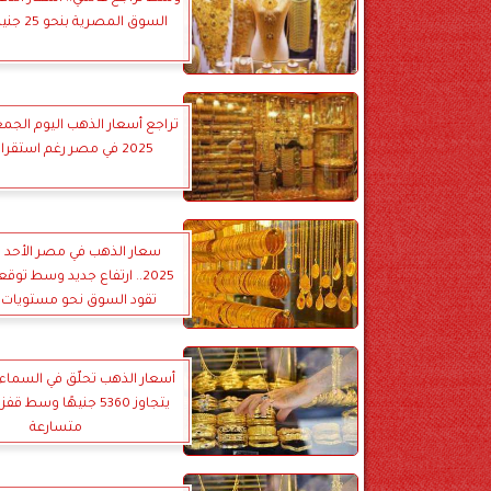
السوق المصرية بنحو 25 جنيها للجرام
2025 في مصر رغم استقرار عالمي
2025.. ارتفاع جديد وسط توق
تقود السوق نحو مستويات ت
يتجاوز 5360 جنيهًا وسط 
متسارعة