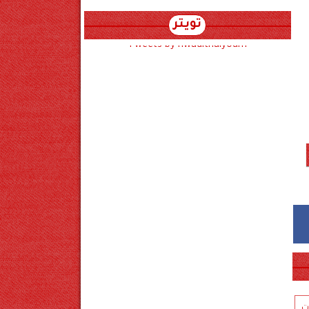
تويتر
Tweets by hwadithalyoum
ت