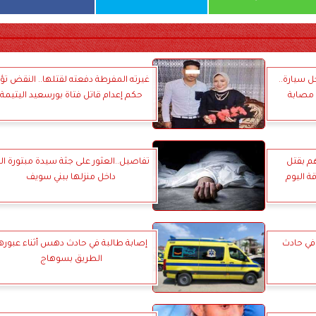
 سيارة..
غيرته المفرطة دفعته لقتلها.. النقض تؤي
 مصابة
حكم إعدام قاتل فتاة بورسعيد اليتيمة
م بقتل
تفاصيل..العثور على جثة سيدة مبتورة الي
ة اليوم
داخل منزلها ببني سويف
 مصابين في حادث
إصابة طالبة في حادث دهس أثناء عبوره
الطريق بسوهاج