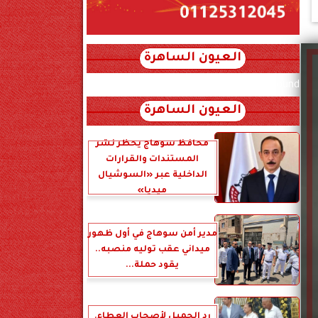
العيون الساهرة
xml_json/rss/~12.xml x0n not found
العيون الساهرة
محافظ سوهاج يحظر نشر
المستندات والقرارات
الداخلية عبر «السوشيال
ميديا»
مدير أمن سوهاج في أول ظهور
ميداني عقب توليه منصبه..
يقود حملة...
رد الجميل لأصحاب العطاء.