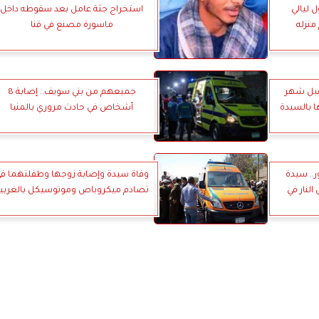
ل ليالي
استخراج جثة عامل بعد سقوطه داخل
منزله
ماسورة مصنع في قنا
قبل شهر
جميعهم من بني سويف.. إصابة 8
ا بالسيدة
أشخاص في حادث مروري بالمنيا
. سيدة
وفاة سيدة وإصابة زوجها وطفلتهما ف
نار في
تصادم ميكروباص وموتوسيكل بالغربي