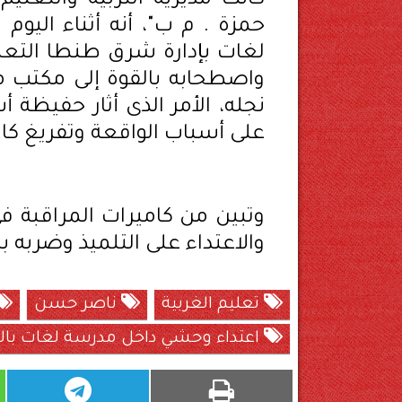
كانت مديرية التربية والتعلي
حمزة . م ب"، أنه أثناء اليوم
لغات بإدارة شرق طنطا التعل
واصطحابه بالقوة إلى مكتب مد
نجله، الأمر الذى أثار حفيظة
على أسباب الواقعة وتفريغ كام
وتبين من كاميرات المراقبة في 
والاعتداء على التلميذ وضربه با
تعليم الغربية
ناصر حسن
اعتداء وحشي داخل مدرسة لغات بالغ