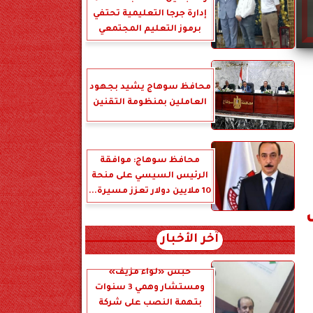
إدارة جرجا التعليمية تحتفي
برموز التعليم المجتمعي
محافظ سوهاج يشيد بجهود
العاملين بمنظومة التقنين
محافظ سوهاج: موافقة
الرئيس السيسي على منحة
10 ملايين دولار تعزز مسيرة...
آخر الأخبار
حبس «لواء مزيف»
ومستشار وهمي 3 سنوات
بتهمة النصب على شركة