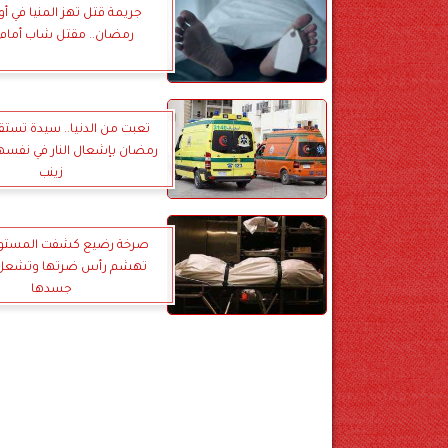
جريمة قتل تهز المنيا في أو
رمضان.. مقتل شاب أمام 
تعبت من الدنيا.. سيدة تست
رمضان بإشعال النار في نفسه
زينب
صرخة رضيع كشفت المستور.
تهشم رأس ضرتها وتشعل ال
جسدها