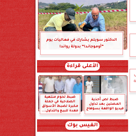
الدكتور سويلم يشارك في فعاليات يوم
“أوموجاندا” بدولة رواندا
الأعلى قراءة
ي
ة
ضبط لحوم منتهية
ضبط لص أحذية
الصلاحية في حملة
المصلين بعد تداول
مكبرة لضبط الأسواق
فيديو الواقعة بسوهاج
معدة للبيع والتداول...
الفيس بوك