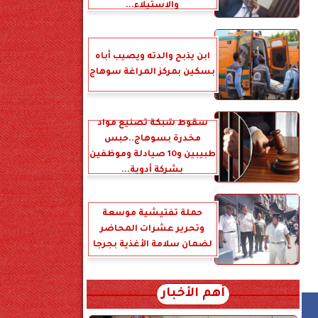
والاستيلاء...
ابن يذبح والدته ويصيب أباه
بسكين بمركز المراغة سوهاج
سقوط شبكة تصنيع مواد
مخدرة بسوهاج..حبس
طبيبين و10 صيادلة وموظفين
بشركة أدوية...
حملة تفتيشية موسعة
وتحرير عشرات المحاضر
لضمان سلامة الأغذية بجرجا
أهم الأخبار