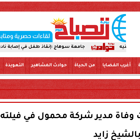
جامعة سوهاج :إنقاذ طفل في إصابة نادرة. بعد اختراق إب
أغرب القضايا
من الحياة
حوادث المشاهير
التعويذة
ت وفاة مدير شركة محمول في فيلته
الشيخ زايد