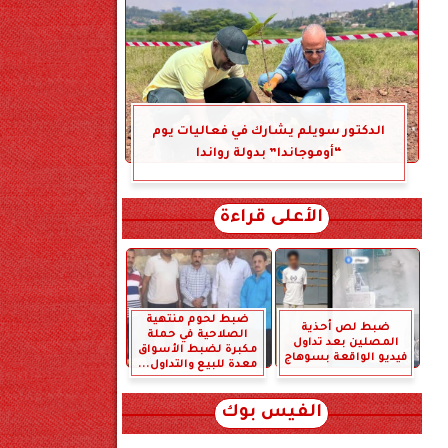
الدكتور سويلم يشارك في فعاليات يوم
“أوموجاندا” بدولة رواندا
الأعلى قراءة
ضبط لحوم منتهية
ضبط لص أحذية
الصلاحية في حملة
المصلين بعد تداول
مكبرة لضبط الأسواق
فيديو الواقعة بسوهاج
معدة للبيع والتداول...
الفيس بوك