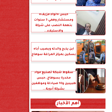
حبس «لواء مزيف»
ومستشار وهمي 3 سنوات
بتهمة النصب على شركة
والاستيلاء...
ابن يذبح والدته ويصيب أباه
بسكين بمركز المراغة سوهاج
سقوط شبكة تصنيع مواد
مخدرة بسوهاج..حبس
طبيبين و10 صيادلة وموظفين
بشركة أدوية...
أهم الأخبار