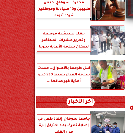
مخدرة بسوهاج..حبس
طبيبين و10 صيادلة وموظفين
بشركة أدوية...
حملة تفتيشية موسعة
وتحرير عشرات المحاضر
لضمان سلامة الأغذية بجرجا
قبل طرحها بالأسواق.. حملات
سلامة الغذاء تضبط 530 كيلو
أغذية غير صالحة...
آخر الأخبار
جامعة سوهاج :إنقاذ طفل في
إصابة نادرة. بعد اختراق إبرة
جدار القلب