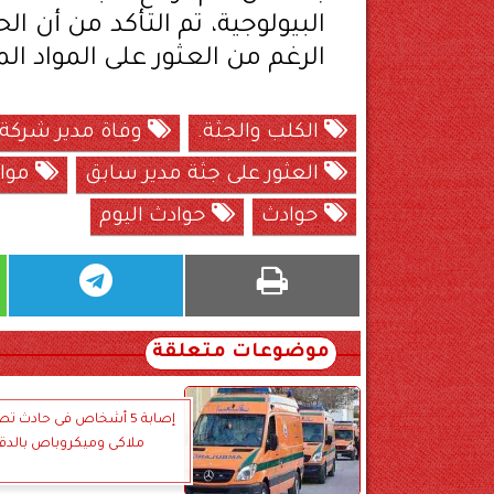
البيولوجية، تم التأكد من أن ا
الرغم من العثور على المواد الم
الكلب والجثة.
وفاة مدير شركة 
العثور على جثة مدير سابق
مواد
حوادث
حوادث اليوم
موضوعات متعلقة
إصابة 5 أشخاص فى حادث ت
ملاكى وميكروباص بالدق