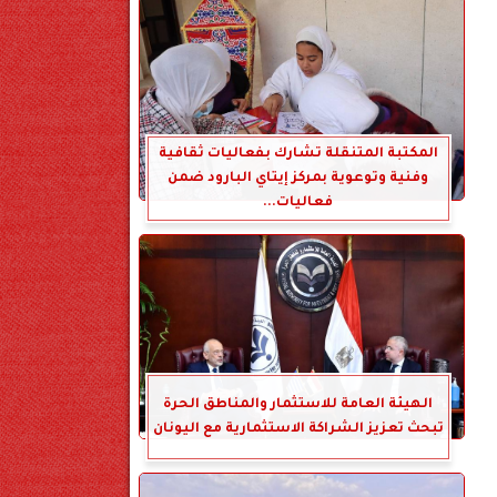
المكتبة المتنقلة تشارك بفعاليات ثقافية
وفنية وتوعوية بمركز إيتاي البارود ضمن
فعاليات...
الهيئة العامة للاستثمار والمناطق الحرة
تبحث تعزيز الشراكة الاستثمارية مع اليونان