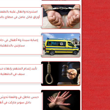
استدرجه وانهال عليه بالطعنات
أوراق قاتل عامل في مطاي بالم
إصابة سيدة و4 أطفال 
سيارتين بالدقهلية
تأييد إعدام المتهم بإنهاء حي
سيف في الدقهلية
حبس عاطل في واقعة تحرش ب
داخل سوبر ماركت في أط