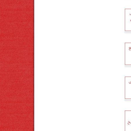
ع
ص
خ