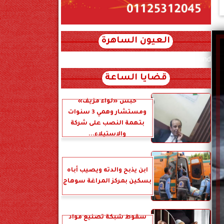
العيون الساهرة
xml_json/rss/~12.xml x0n not found
قضايا الساعة
حبس «لواء مزيف»
ومستشار وهمي 3 سنوات
بتهمة النصب على شركة
والاستيلاء...
ابن يذبح والدته ويصيب أباه
بسكين بمركز المراغة سوهاج
سقوط شبكة تصنيع مواد