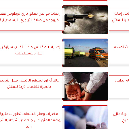
.. إحالة
إصابة مواطن بطلق ناري خرطوش عقب
نيا للمفتي
خروجه من صلاة التراويح بالإسماعيلية
في حادث تصادم
إصابة 11 طفلا في حادث انقلاب سيارة رب
نقل بالإسماعيلية
اة الطفل
إحالة أوراق المتهم الرئيسي بقتل شخ
بالجيزة لخلافات ثأرية للمفتي
ربة منزل
مخدرات وعقر بالشفاه.. تطورات مثيرة
فيح
بواقعة العثور على جثة مدير شركة بالشي
زايد