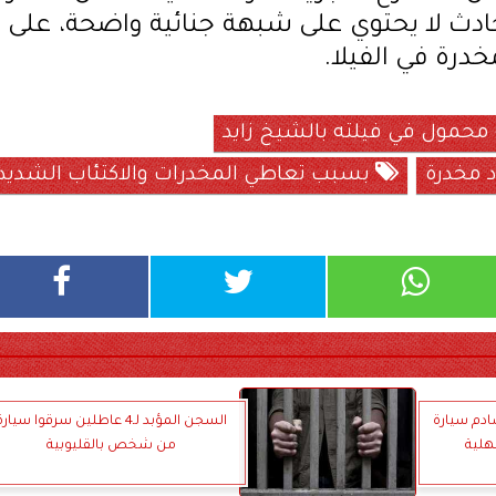
لحادث لا يحتوي على شبهة جنائية واضحة، على
خدرة في الفيلا.
محمول في فيلته بالشيخ زايد
 مخدرة
بسبب تعاطي المخدرات والاكتئاب الشديد
صادم سيارة
السجن المؤبد لـ4 عاطلين سرقوا سيار
هلية
من شخص بالقليوبية