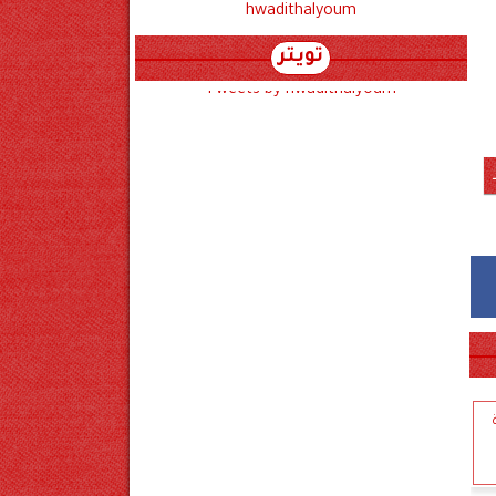
hwadithalyoum
تويتر
Tweets by hwadithalyoum
ة