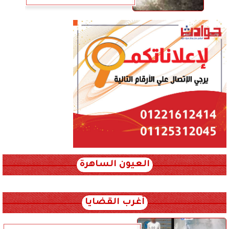
العيون الساهرة
xml_json/rss/~12.xml x0n not found
أغرب القضايا