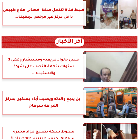
ضبط فتاة تنتحل صفة أخصائى علاج طبيعى
داخل مركز غير مرخص بجهينة...
آخر الأخبار
حبس «لواء مزيف» ومستشار وهمي 3
سنوات بتهمة النصب على شركة
والاستيلاء...
ابن يذبح والدته ويصيب أباه بسكين بمركز
المراغة سوهاج
سقوط شبكة تصنيع مواد مخدرة
بسوهاج..حبس طبيبين و10 صيادلة