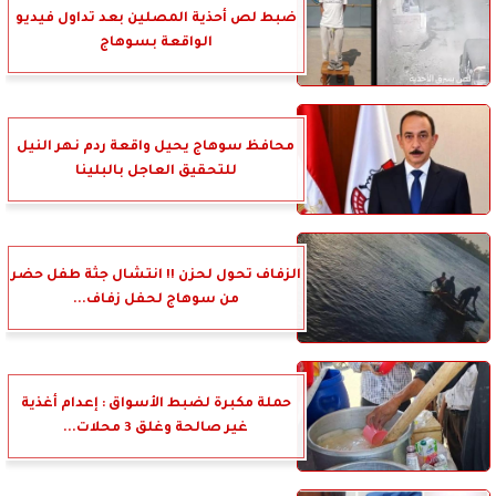
ضبط لص أحذية المصلين بعد تداول فيديو
الواقعة بسوهاج
محافظ سوهاج يحيل واقعة ردم نهر النيل
للتحقيق العاجل بالبلينا
الزفاف تحول لحزن !! انتشال جثة طفل حضر
من سوهاج لحفل زفاف...
حملة مكبرة لضبط الأسواق : إعدام أغذية
غير صالحة وغلق 3 محلات...