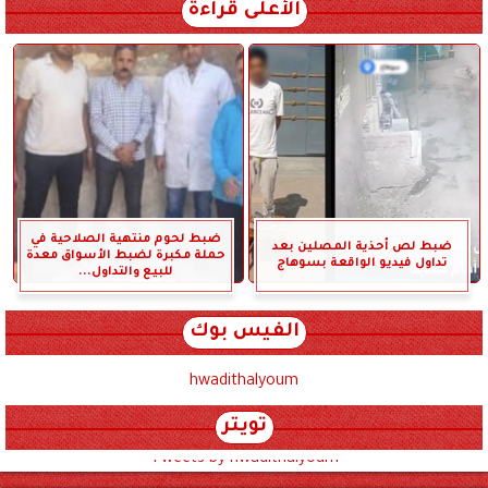
الأعلى قراءة
ضبط لحوم منتهية الصلاحية في
ضبط لص أحذية المصلين بعد
حملة مكبرة لضبط الأسواق معدة
تداول فيديو الواقعة بسوهاج
للبيع والتداول...
الفيس بوك
hwadithalyoum
تويتر
Tweets by hwadithalyoum