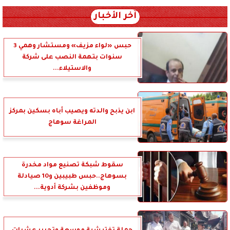
آخر الأخبار
حبس «لواء مزيف» ومستشار وهمي 3
سنوات بتهمة النصب على شركة
والاستيلاء...
ابن يذبح والدته ويصيب أباه بسكين بمركز
المراغة سوهاج
سقوط شبكة تصنيع مواد مخدرة
بسوهاج..حبس طبيبين و10 صيادلة
وموظفين بشركة أدوية...