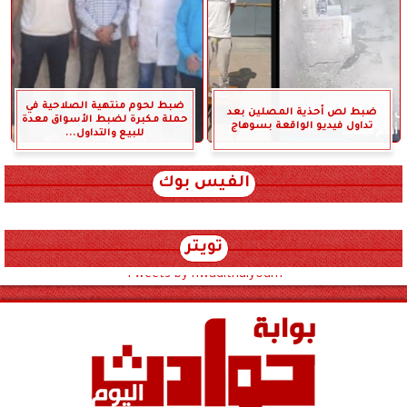
ضبط لحوم منتهية الصلاحية في
ضبط لص أحذية المصلين بعد
حملة مكبرة لضبط الأسواق معدة
تداول فيديو الواقعة بسوهاج
للبيع والتداول...
الفيس بوك
تويتر
Tweets by hwadithalyoum