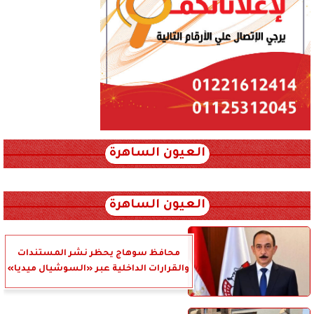
العيون الساهرة
xml_json/rss/~12.xml x0n not found
العيون الساهرة
محافظ سوهاج يحظر نشر المستندات
والقرارات الداخلية عبر «السوشيال ميديا»