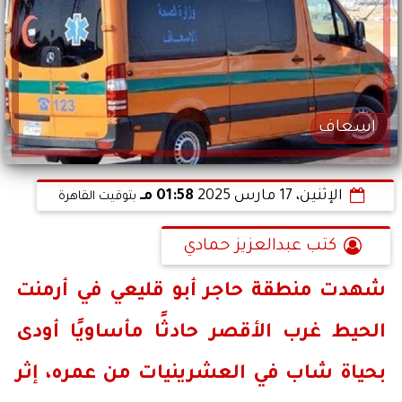
اسعاف
الإثنين، 17 مارس 2025
01:58 مـ
بتوقيت القاهرة
كتب عبدالعزيز حمادي
شهدت منطقة
حاجر أبو قليعي
في أرمنت
الحيط
غرب الأقصر
حادثًا مأساويًا أودى
بحياة شاب في العشرينيات من عمره، إثر