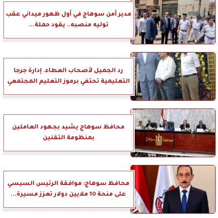
مدير أمن سوهاج في أول ظهور ميداني عقب
توليه منصبه.. يقود حملة...
رد الجميل لأصحاب العطاء. إدارة جرجا
التعليمية تحتفي برموز التعليم المجتمعي
محافظ سوهاج يشيد بجهود العاملين
بمنظومة التقنين
محافظ سوهاج: موافقة الرئيس السيسي
على منحة 10 ملايين دولار تعزز مسيرة...