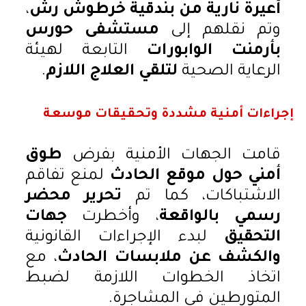
أعيرة نارية من بندقية خرطوش رش
،
وتم نقلهم إلى
مستشفى حورس
بأرمنت الوابورات
التابعة لهيئة
الرعاية الصحية
لتلقي العلاج اللازم
.
إجراءات أمنية مشددة وتحقيقات موسعة
قامت الجهات الأمنية بفرض
طوق
أمني حول موقع الحادث
لمنع تفاقم
الاشتباكات، كما تم
تحرير محضر
رسمي بالواقعة
، وأخطرت
جهات
التحقيق
لبدء الإجراءات القانونية
والكشف عن ملابسات الحادث
، مع
اتخاذ الخطوات اللازمة لضبط
المتورطين في المشاجرة.