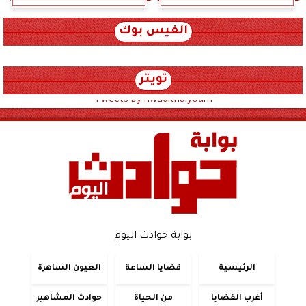
الفيس بوك
تويتر
Tweets by hwadithalyoum
بوابة حوادث اليوم
الرئيسية
قضايا الساعة
العيون الساهرة
أغرب القضايا
من الحياة
حوادث المشاهير