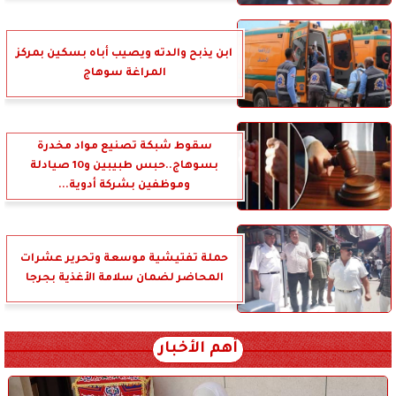
ابن يذبح والدته ويصيب أباه بسكين بمركز
المراغة سوهاج
سقوط شبكة تصنيع مواد مخدرة
بسوهاج..حبس طبيبين و10 صيادلة
وموظفين بشركة أدوية...
حملة تفتيشية موسعة وتحرير عشرات
المحاضر لضمان سلامة الأغذية بجرجا
أهم الأخبار