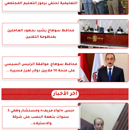
التعليمية تحتفي برموز التعليم المجتمعي
محافظ سوهاج يشيد بجهود العاملين
بمنظومة التقنين
محافظ سوهاج: موافقة الرئيس السيسي
على منحة 10 ملايين دولار تعزز مسيرة...
آخر الأخبار
حبس «لواء مزيف» ومستشار وهمي 3
سنوات بتهمة النصب على شركة
والاستيلاء...