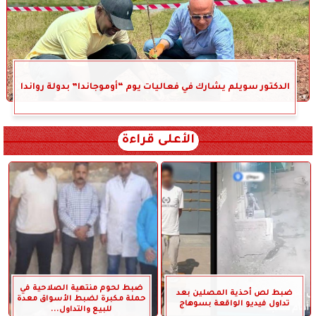
الدكتور سويلم يشارك في فعاليات يوم “أوموجاندا” بدولة رواندا
الأعلى قراءة
ضبط لحوم منتهية الصلاحية في
ضبط لص أحذية المصلين بعد
حملة مكبرة لضبط الأسواق معدة
تداول فيديو الواقعة بسوهاج
للبيع والتداول...