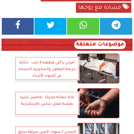
مشادة مع زوجها
موضوعات متعلقة
افرحي يا أمي قطعته 6 حتت.. حكاية
جريمة المقاول والسكرتيرة الحسناء
في كمبوند الأثرياء
فتاة جعلته مجرمًا.. تفاصيل مثيرة
بقضية مقتل شابين بالإسكندرية
السجن 7 سنوات لأمين شرطة سابق