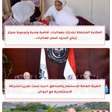
المكتبة المتنقلة تشارك بفعاليات ثقافية وفنية وتوعوية بمركز
إيتاي البارود ضمن فعاليات...
الهيئة العامة للاستثمار والمناطق الحرة تبحث تعزيز الشراكة
الاستثمارية مع اليونان