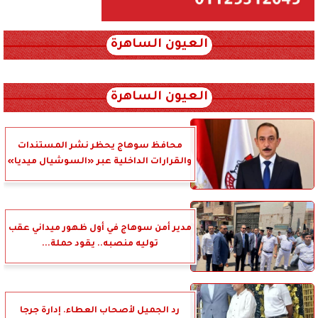
العيون الساهرة
xml_json/rss/~12.xml x0n not found
العيون الساهرة
محافظ سوهاج يحظر نشر المستندات
والقرارات الداخلية عبر «السوشيال ميديا»
مدير أمن سوهاج في أول ظهور ميداني عقب
توليه منصبه.. يقود حملة...
رد الجميل لأصحاب العطاء. إدارة جرجا