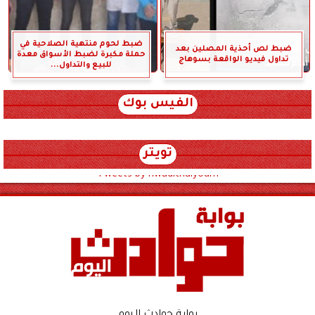
ضبط لحوم منتهية الصلاحية في
ضبط لص أحذية المصلين بعد
حملة مكبرة لضبط الأسواق معدة
تداول فيديو الواقعة بسوهاج
للبيع والتداول...
الفيس بوك
تويتر
Tweets by hwadithalyoum