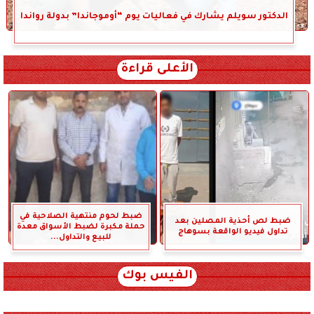
الدكتور سويلم يشارك في فعاليات يوم “أوموجاندا” بدولة رواندا
الأعلى قراءة
ضبط لحوم منتهية الصلاحية في
ضبط لص أحذية المصلين بعد
حملة مكبرة لضبط الأسواق معدة
تداول فيديو الواقعة بسوهاج
للبيع والتداول...
الفيس بوك