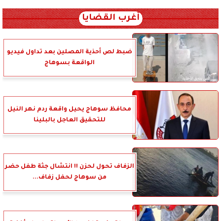
xml_json/rss/~12.xml x0n not found
أغرب القضايا
ضبط لص أحذية المصلين بعد تداول فيديو
الواقعة بسوهاج
محافظ سوهاج يحيل واقعة ردم نهر النيل
للتحقيق العاجل بالبلينا
الزفاف تحول لحزن !! انتشال جثة طفل حضر
من سوهاج لحفل زفاف...