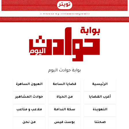
تويتر
Tweets by hwadithalyoum
بوابة حوادث اليوم
الرئيسية
قضايا الساعة
العيون الساهرة
أغرب القضايا
من الحياة
حوادث المشاهير
التعويذة
سكة الندامة
ملاعب و متاعب
صحتنا
بوست فيس
من نحن