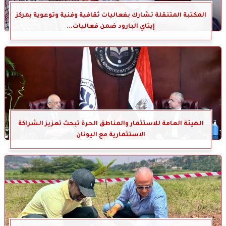
المكتبة المتنقلة تشارك بفعاليات ثقافية وفنية وتوعوية بمركز
إيتاي البارود ضمن فعاليات...
الهيئة العامة للاستثمار والمناطق الحرة تبحث تعزيز الشراكة
الاستثمارية مع اليونان