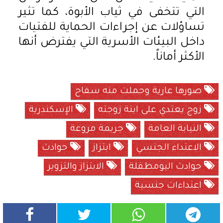
التي تتخفى في ثياب الأبوة، كما تثير
تساؤلات عن إجراءات الحماية للفتيات
داخل البيئات الأسرية التي يفترض أنها
الأكثر أماناً.
صورها عارية وحملت منه سفاح
زوج يعتدي على ابنة زوجته
الإسكندرية
النيابة العامة
جريمة مروعة
الاعتداء الجنسي
ابتزاز
حوادث
حوادث اليومطفلة
الابتزاز والتزوير
اعتداءات جنسية