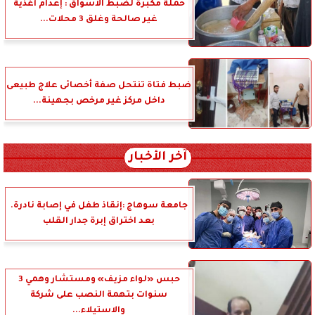
حملة مكبرة لضبط الأسواق : إعدام أغذية
غير صالحة وغلق 3 محلات...
ضبط فتاة تنتحل صفة أخصائى علاج طبيعى
داخل مركز غير مرخص بجهينة...
آخر الأخبار
جامعة سوهاج :إنقاذ طفل في إصابة نادرة.
بعد اختراق إبرة جدار القلب
حبس «لواء مزيف» ومستشار وهمي 3
سنوات بتهمة النصب على شركة
والاستيلاء...