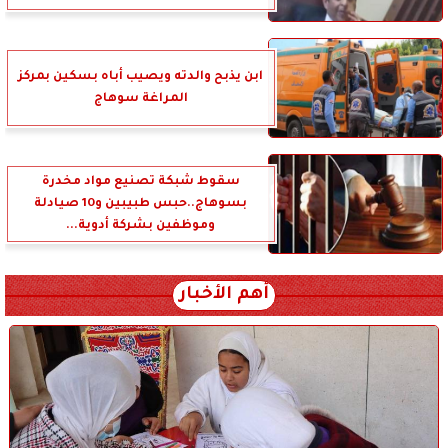
ابن يذبح والدته ويصيب أباه بسكين بمركز
المراغة سوهاج
سقوط شبكة تصنيع مواد مخدرة
بسوهاج..حبس طبيبين و10 صيادلة
وموظفين بشركة أدوية...
أهم الأخبار