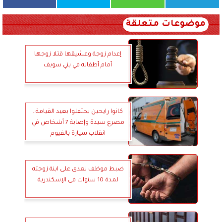
موضوعات متعلقة
إعدام زوجة وعشيقها قتلا زوجها
أمام أطفاله في بني سويف
كانوا رايحين يحتفلوا بعيد القيامة..
مصرع سيدة وإصابة 7 أشخاص في
انقلاب سيارة بالفيوم
ضبط موظف تعدى على ابنة زوجته
لمدة 10 سنوات فى الإسكندرية