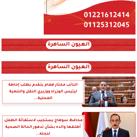
العيون الساهرة
xml_json/rss/~12.xml x0n not found
العيون الساهرة
النائب مختار همام يتقدم بطلب إحاطة
لرئيس الوزراء ووزيري النقل والتنمية
المحلية...
محافظ سوهاج يستجيب لاستغاثة الطفل:
أطلقها والده بشأن تدهور الحالة الصحية
لنجله...