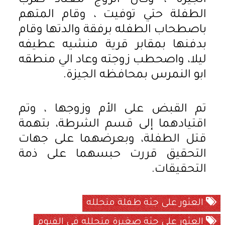
الجيزة ، وكان الزوج معتاد ضرب
الطفلة حتي توفيت ، وقام المتهم
باصطحاب الطفله برفقة والدتها وقام
بدفنها بمقابر قرية منشيه عطيفه
ليلا، واصحطب زوجته وعاد الي منطقه
ابو النمرس بمحافظه الجيزة.
تم القبض على الأم وزوجها ، وتم
اقتيادهما إلى قسم الشرطة، بتهمة
قتل الطفلة، وبعرضهما على جهات
التحقيق قررت حبسهما على ذمة
التحقيقات.
العثور على جثة طفلة متحلله
العثور على جثة صغيرة متحلله في الفيوم