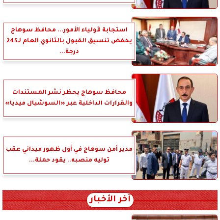
استجابة لأولياء الأمور... محافظ سوهاج
يخفض تنسيق القبول بالثانوي العام لـ245
درجة...
محافظ سوهاج يحظر نشر المستندات
والقرارات الداخلية عبر «السوشيال ميديا»
مدير أمن سوهاج في أول ظهور ميداني عقب
توليه منصبه.. يقود حملة...
آخر الأخبار