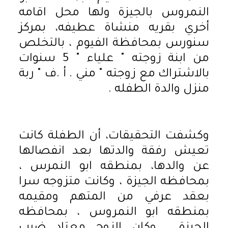
النمروس بالجيزة ولها محل اقامه
أخري بقريه منشاة عطيفه، بمركز
سنورس بمحافظة الفيوم ، بالتخلص
من ابنة زوجته " علياء " 5 سنوات
بالاشتراك مع زوجته " مني . أ .ف " ربة
منزل والدة الطفله .
وكشفت التحقيقات، أن الطفلة كانت
تعيش رفقة والدتها بعد انفصالها
عن والدها، بمنطقه ابو النمرس ،
بمحافظه الجيزة ، وكانت متزوجه سرا
بعقد عرفي من المتهم ومقيمه
بمنطقه ابو النمروس ، بمحافظه