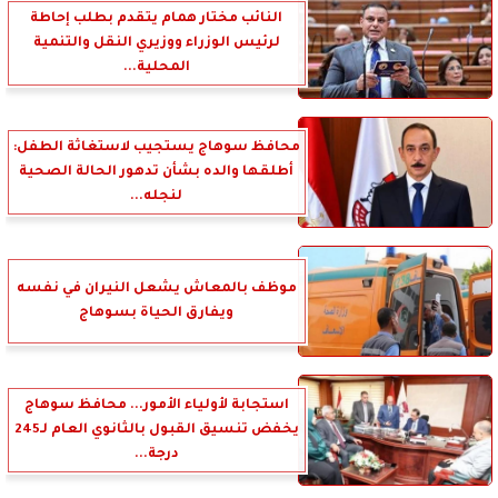
النائب مختار همام يتقدم بطلب إحاطة
لرئيس الوزراء ووزيري النقل والتنمية
المحلية...
محافظ سوهاج يستجيب لاستغاثة الطفل:
أطلقها والده بشأن تدهور الحالة الصحية
لنجله...
موظف بالمعاش يشعل النيران في نفسه
ويفارق الحياة بسوهاج
استجابة لأولياء الأمور... محافظ سوهاج
يخفض تنسيق القبول بالثانوي العام لـ245
درجة...