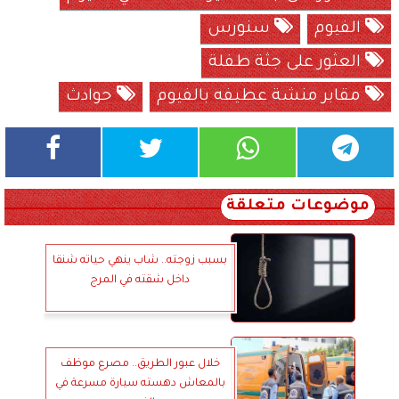
الفيوم
سنورس
العثور على جثة طفلة
مقابر منشة عطيفه بالفيوم
حوادث
موضوعات متعلقة
بسبب زوجته.. شاب ينهي حياته شنقا
داخل شقته في المرج
خلال عبور الطريق.. مصرع موظف
بالمعاش دهسته سيارة مسرعة في