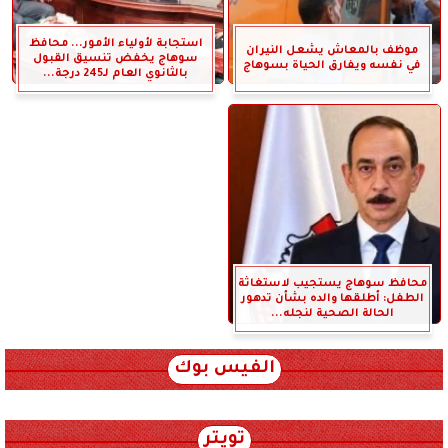
استجابة لأولياء الأمور... محافظ
موظف بالمعاش يشعل النيران
سوهاج يخفض تنسيق القبول
في نفسه ويفارق الحياة بسوهاج
بالثانوي العام لـ245 درجة...
محافظ سوهاج يستجيب لاستغاثة
الطفل: أطلقها والده بشأن تدهور
الحالة الصحية لنجله...
الفيس بوك
تويتر