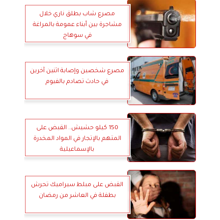
مصرع شاب بطلق ناري خلال
مشاجرة بين أبناء عمومة بالمراغة
في سوهاج
مصرع شخصين وإصابة اثنين آخرين
في حادث تصادم بالفيوم
150 كيلو حشيش.. القبض على
المتهم بالإتجار في المواد المخدرة
بالإسماعيلية
القبض على مبلط سيراميك تحرش
بطفلة في العاشر من رمضان