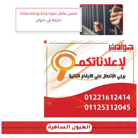
حبس عامل شوه وجه زوجته بمادة
حارقة في حلوان
العيون الساهرة