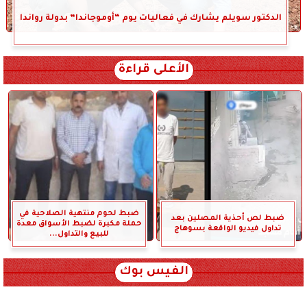
الدكتور سويلم يشارك في فعاليات يوم “أوموجاندا” بدولة رواندا
الأعلى قراءة
ضبط لحوم منتهية الصلاحية في
ضبط لص أحذية المصلين بعد
حملة مكبرة لضبط الأسواق معدة
تداول فيديو الواقعة بسوهاج
للبيع والتداول...
الفيس بوك