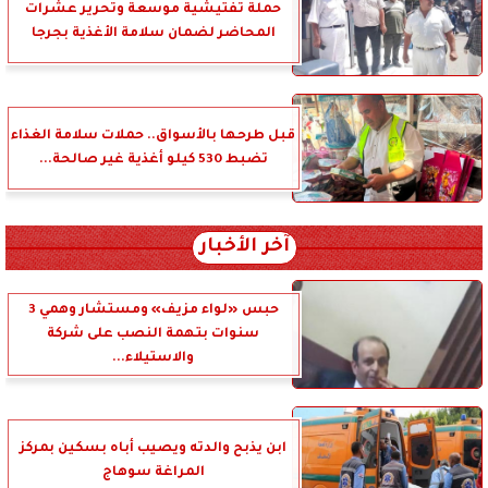
حملة تفتيشية موسعة وتحرير عشرات
المحاضر لضمان سلامة الأغذية بجرجا
قبل طرحها بالأسواق.. حملات سلامة الغذاء
تضبط 530 كيلو أغذية غير صالحة...
آخر الأخبار
حبس «لواء مزيف» ومستشار وهمي 3
سنوات بتهمة النصب على شركة
والاستيلاء...
ابن يذبح والدته ويصيب أباه بسكين بمركز
المراغة سوهاج