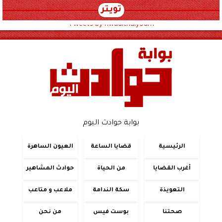
تويتر
Tweets by hwadithalyoum
بوابة حوادث اليوم
الرئيسية
قضايا الساعة
العيون الساهرة
أغرب القضايا
من الحياة
حوادث المشاهير
التعويذة
سكة الندامة
ملاعب و متاعب
صحتنا
بوست فيس
من نحن