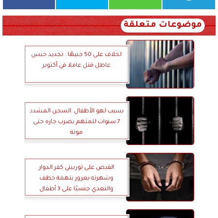
موضوعات متعلقة
لخلاف على 50 جنيهًا.. تجديد حبس
عاطل قتل عاملا في أكتوبر
بسبب لهو الأطفال..السجن المشدد
7 سنوات للمتهم بضرب جاره حتى
موته
القبض على توربيني كفر الدوار
وشهرته بعرور بتهمة خطف
والتعدي جنسيًا على 3 أطفال