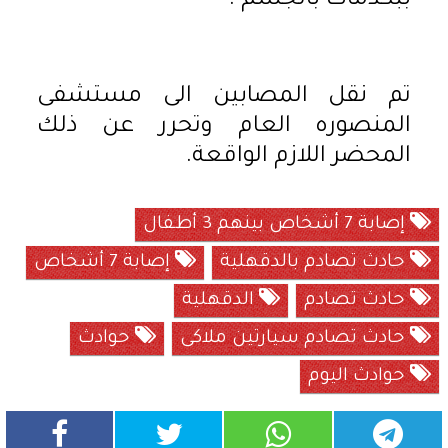
ببكدمات بالجسم .
تم نقل المصابين الى مستشفى
المنصوره العام وتحرر عن ذلك
المحضر اللازم الواقعة.
إصابة 7 أشخاص بينهم 3 أطفال
حادث تصادم بالدقهلية
إصابة 7 أشخاص
حادث تصادم
الدقهلية
حادث تصادم سيارتين ملاكى
حوادث
حوادث اليوم