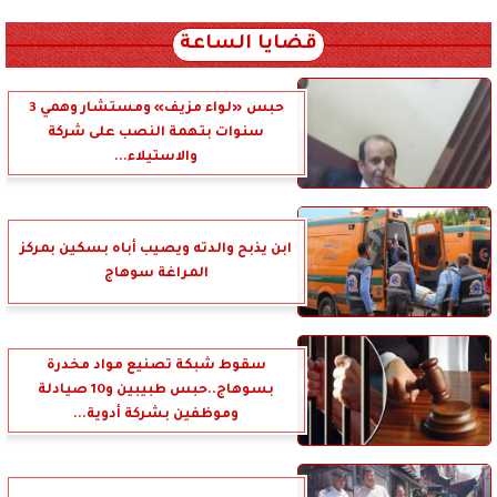
xml_json/rss/~12.xml x0n not found
قضايا الساعة
حبس «لواء مزيف» ومستشار وهمي 3
سنوات بتهمة النصب على شركة
والاستيلاء...
ابن يذبح والدته ويصيب أباه بسكين بمركز
المراغة سوهاج
سقوط شبكة تصنيع مواد مخدرة
بسوهاج..حبس طبيبين و10 صيادلة
وموظفين بشركة أدوية...