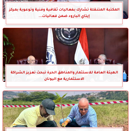
المكتبة المتنقلة تشارك بفعاليات ثقافية وفنية وتوعوية بمركز
إيتاي البارود ضمن فعاليات...
الهيئة العامة للاستثمار والمناطق الحرة تبحث تعزيز الشراكة
الاستثمارية مع اليونان