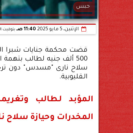
حبس
الإثنين، 5 مايو 2025
11:40 صـ
بتوقيت ال
قضت محكمة جنايات شبرا الخيم
500 ألف جنيه لطالب بتهمة 
سلاح نارى "مسدس" دون ترخيص
الـقليوبية.
المؤبد لـطالب وتغريم
المخدرات وحيازة سلاح نار