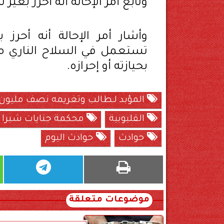
وتابع أمر الإحالة أنه أحرز ب
وأشار أمر الإحالة أنه أحر
تستعمل في السلاح الناري مح
بحيازته أو إحرازه.
المؤبد لـطالب وتغريمه نصف مليون 
القليوبية
محكمة جنايات شبرا ا
حوادث
حوادث اليوم
موضوعات متعلقة