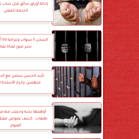
إحالة أوراق سائق قتل شاب غد
الخيمة للمفتي
السجن
نشر صور لفتاة بقنا
متهمين بإحراز الأسلحة ال
طنعات.. كشف غموض مقتل 
الفيوم