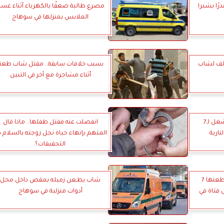
رًا بشبرا
مصرع طالبة صعقًا بالكهرباء أثناء غس
الملابس بمنزلها في سوهاج
 3 سنوات وغرامة 50 ألف لشاب
بسبب خلافات سابقة.. مقتل شاب طعنا
أثناء مشاجرة مع آخر في التبين
تأييد الحبس سنتين مع الشغل لـ7
انفصلت عنه فقتل طفلها.. ماذا قال
نارية
المتهم بإنهاء حياة نجل زوجته بالسلام 
التحقيقات؟
أوهمها بحبه وحملت منه فطعنها 7
شاب يطـعن زميله بمقص داخل محل
فتاة في
أدوات منزلية في سوهاج