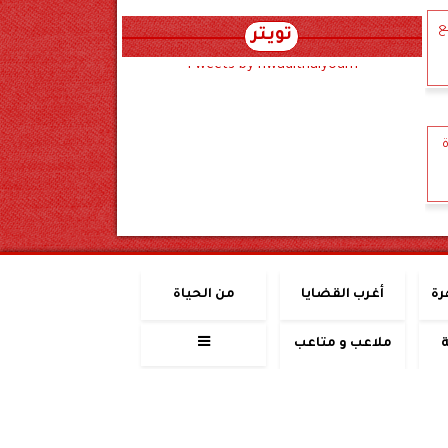
ع
تويتر
Tweets by hwadithalyoum
ة
رة
أغرب القضايا
من الحياة
ملاعب و متاعب
