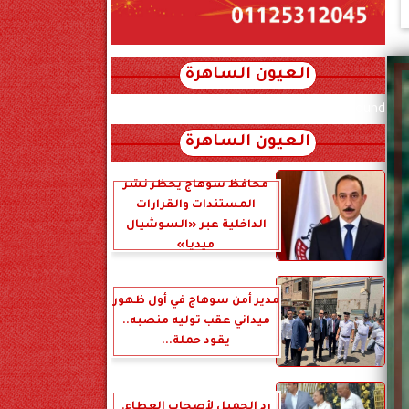
العيون الساهرة
xml_json/rss/~12.xml x0n not found
العيون الساهرة
محافظ سوهاج يحظر نشر
المستندات والقرارات
الداخلية عبر «السوشيال
ميديا»
مدير أمن سوهاج في أول ظهور
ميداني عقب توليه منصبه..
يقود حملة...
رد الجميل لأصحاب العطاء.