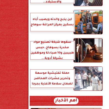
والاستيلاء...
ابن يذبح والدته ويصيب أباه
بسكين بمركز المراغة سوهاج
سقوط شبكة تصنيع مواد
مخدرة بسوهاج..حبس
طبيبين و10 صيادلة وموظفين
بشركة أدوية...
حملة تفتيشية موسعة
وتحرير عشرات المحاضر
لضمان سلامة الأغذية بجرجا
أهم الأخبار