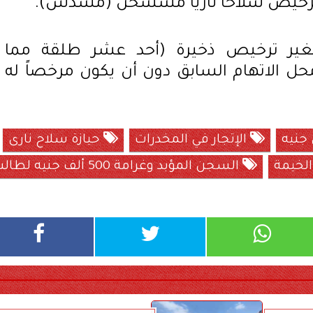
غير ترخيص سلاحاً نارياً مششخن (مسدس).
ز بغير ترخيص ذخيرة (أحد عشر طلقة مما
ل الاتهام السابق دون أن يكون مرخصاً له
جنيه
الإتجار في المخدرات
حيازة سلاح نارى
لخيمة
السجن المؤبد وغرامة 500 ألف جنيه لطالب