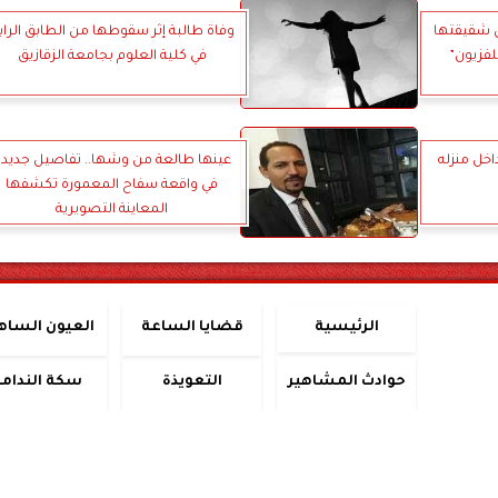
ل شقيقتها
وفاة طالبة إثر سقوطها من الطابق الراب
لفزيون”
في كلية العلوم بجامعة الزقازيق
خل منزله
عينها طالعة من وشها.. تفاصيل جديد
في واقعة سفاح المعمورة تكشفها
المعاينة التصويرية
الرئيسية
قضايا الساعة
العيون الساه
حوادث المشاهير
التعويذة
سكة الندامة