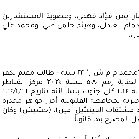
ر أيمن فؤاد فهمي، وعضوية المستشارين
ام العادلي، وهيثم حلمى علي، ومحمد علي
ن.
إحالت النيابة العامة المتهم:- "محمد م م ش ر" ٢٢ سنة - طالب مقيم بكفر
الحواله القناطر الخيرية، في الجناية رقم ٥٠٨٠ لسنة ۲۰۲٤ مركز القناطر
الخيرية المقيدة برقم ٢٦١٠ لسنة ٢٠٢٤ كلى جنوب بنها، لأنه بتاريخ ٢٠٢٤/٢/٢٦
خيرية بمحافظة القليوبية أحرز جواهر مخدرة
حد مشتقات الفينيئيل أمين)، (حشيش) وكان
ل المصرح بها قانوناً.