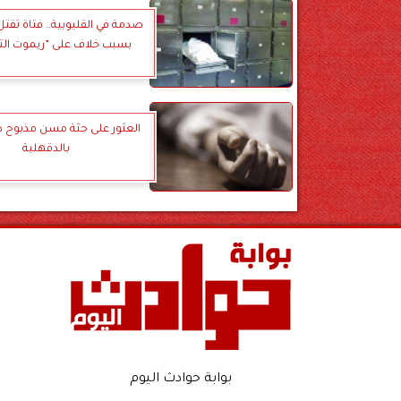
صدمة في القليوبية.. فتاة تقت
بسبب خلاف على ”ريموت الت
العثور على جثة مسن مذبوح دا
بالدقهلية
بوابة حوادث اليوم