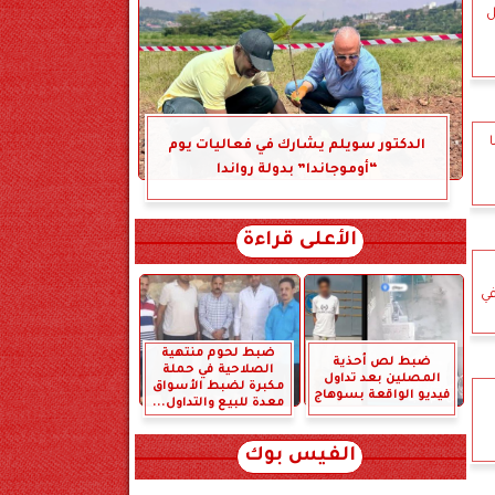
ل
الدكتور سويلم يشارك في فعاليات يوم
“أوموجاندا” بدولة رواندا
الأعلى قراءة
في
ضبط لحوم منتهية
ضبط لص أحذية
الصلاحية في حملة
المصلين بعد تداول
مكبرة لضبط الأسواق
فيديو الواقعة بسوهاج
معدة للبيع والتداول...
الفيس بوك