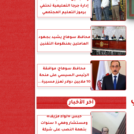
إدارة جرجا التعليمية تحتفي
برموز التعليم المجتمعي
محافظ سوهاج يشيد بجهود
العاملين بمنظومة التقنين
محافظ سوهاج: موافقة
الرئيس السيسي على منحة
10 ملايين دولار تعزز مسيرة...
آخر الأخبار
حبس «لواء مزيف»
ومستشار وهمي 3 سنوات
بتهمة النصب على شركة