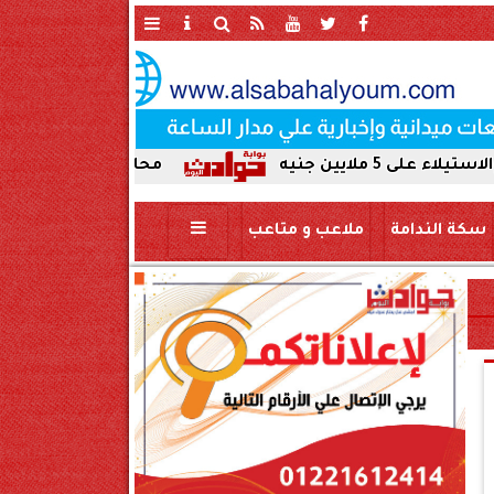
محافظ سوهاج يحيل واقعة ردم نهر ا
سكة الندامة
ملاعب و متاعب