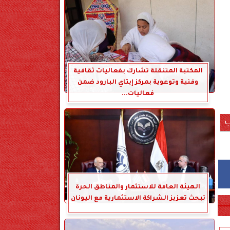
المكتبة المتنقلة تشارك بفعاليات ثقافية
وفنية وتوعوية بمركز إيتاي البارود ضمن
فعاليات...
الهيئة العامة للاستثمار والمناطق الحرة
تبحث تعزيز الشراكة الاستثمارية مع اليونان