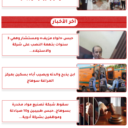
آخر الأخبار
حبس «لواء مزيف» ومستشار وهمي 3
سنوات بتهمة النصب على شركة
والاستيلاء...
ابن يذبح والدته ويصيب أباه بسكين بمركز
المراغة سوهاج
سقوط شبكة تصنيع مواد مخدرة
بسوهاج..حبس طبيبين و10 صيادلة
وموظفين بشركة أدوية...