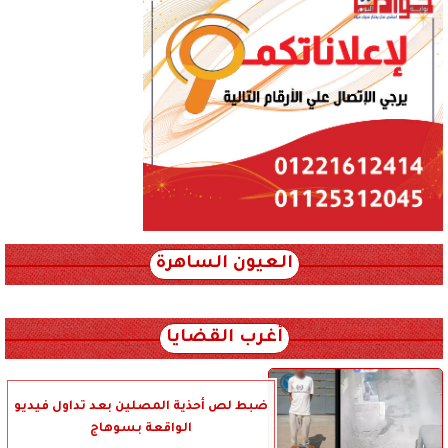
العيون الساهرة
xml_json/rss/~12.xml x0n not found
أغرب القضايا
ضبط لص أحذية المصلين بعد تداول فيديو
الواقعة بسوهاج