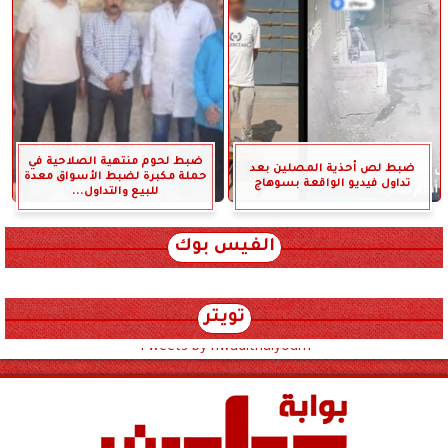
ضبط لحوم منتهية الصلاحية في
ضبط لص أحذية المصلين بعد
حملة مكبرة لضبط الأسواق معدة
تداول فيديو الواقعة بسوهاج
للبيع والتداول...
الفيس بوك
تويتر
Tweets by hwadithalyoum