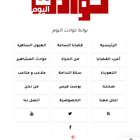
بوابة حوادث اليوم
الرئيسية
قضايا الساعة
العيون الساهرة
أغرب القضايا
من الحياة
حوادث المشاهير
التعويذة
سكة الندامة
ملاعب و متاعب
صحتنا
بوست فيس
من نحن
اعلن معنا
الخصوصية
اتصل بنا




جميع الحقوق محفوظة
©
2020 - 2026 - حوادث اليوم