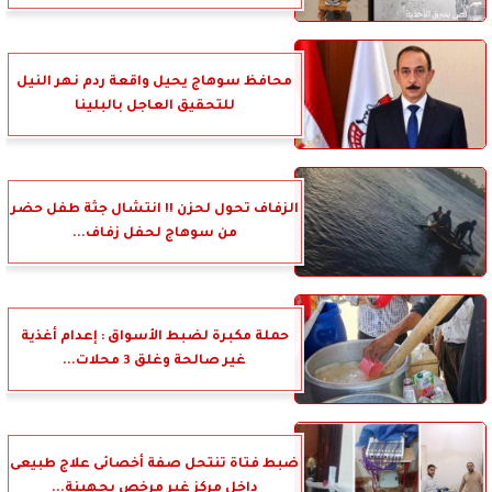
محافظ سوهاج يحيل واقعة ردم نهر النيل
للتحقيق العاجل بالبلينا
الزفاف تحول لحزن !! انتشال جثة طفل حضر
من سوهاج لحفل زفاف...
حملة مكبرة لضبط الأسواق : إعدام أغذية
غير صالحة وغلق 3 محلات...
ضبط فتاة تنتحل صفة أخصائى علاج طبيعى
داخل مركز غير مرخص بجهينة...