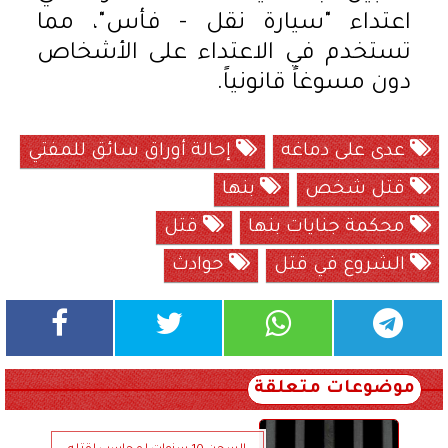
اعتداء "سيارة نقل - فأس"، مما
تستخدم في الاعتداء على الأشخاص
دون مسوغاً قانونياً.
عدى على دماغه
إحالة أوراق سائق للمفتي
قتل شخص
بنها
محكمة جنايات بنها
قتل
الشروع في قتل
حوادث
موضوعات متعلقة