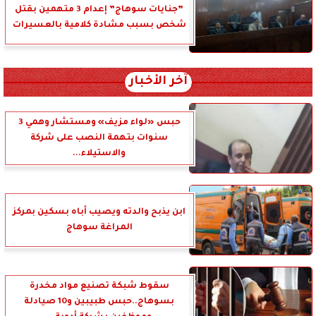
”جنايات سوهاج” إعدام 3 متهمين بقتل
شخص بسبب مشادة كلامية بالعسيرات
آخر الأخبار
حبس «لواء مزيف» ومستشار وهمي 3
سنوات بتهمة النصب على شركة
والاستيلاء...
ابن يذبح والدته ويصيب أباه بسكين بمركز
المراغة سوهاج
سقوط شبكة تصنيع مواد مخدرة
بسوهاج..حبس طبيبين و10 صيادلة