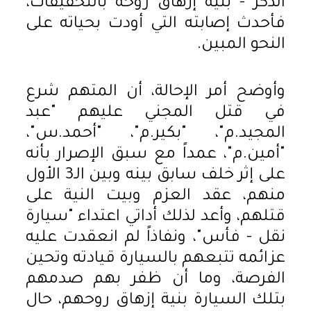
الذكر - بنية إزهاق روحه بالتحقيقات،
فأحدث إصابته التي أودت بحياته على
النحو المبين.
وأوضح أمر الإحالة، أن المتهم شرع
في قتل المجني عليهم "عبد
المجيد.م"، "بكير.م"، "أحمد.س"،
"أمين.م"، عمداً مع سبق الإصرار بأنه
على إثر خلف سابق بينه وبين الـ3 الأول
منهم، عقد العزم وبيت النية على
قتلهم، وأعد لذلك أداتي اعتداء "سيارة
نقل - فأس"، ونفاذاً لم انعقدت عليه
عزائمه تتبعهم بالسيارة قيادته وتحين
الفرصة، وما أن ظفر بهم صدمهم
بتلك السيارة بنية إزهاق روحهم، حال