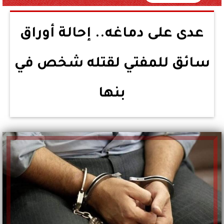
عدى على دماغه.. إحالة أوراق
سائق للمفتي لقتله شخص في
بنها