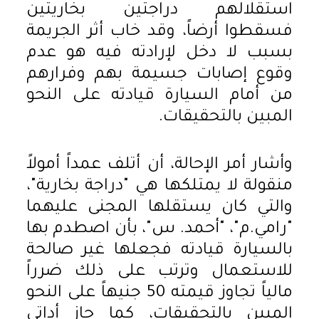
استقلالهم دراجتين بخاريتين
فسقطوا أرضاً، وقد خاب أثر الجريمة
بسبب لا دخل لإرادته فيه هو عدم
وقوع إصابات جسيمة بهم وفرارهم
من أمام السيارة قيادته على النحو
المبين بالتحقيقات.
وأشار أمر الإحالة، أن أتلف عمداً أمولاً
منقولة لا يمتلكها هي "دراجة بخارية"،
والتي كان يستقلها المجنى عليهما
"رامي.م"، "أحمد. س"، بأن اصطدم بها
بالسيارة قيادته فجعلها غير صالحة
للاستعمال وترتب على ذلك ضرراً
مالياً تجاوز قيمته 50 جنيهاً على النحو
المبين بالتحقيقات، كما حاز أداتي