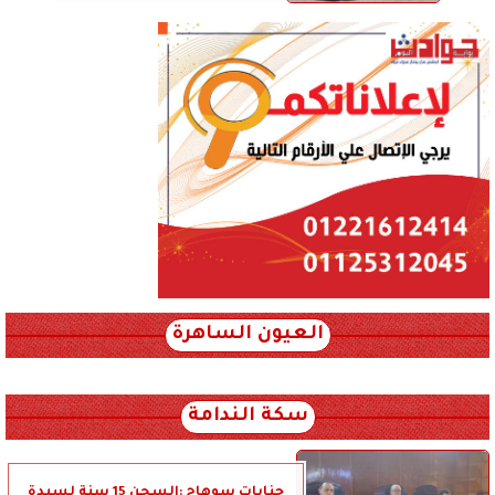
العيون الساهرة
xml_json/rss/~12.xml x0n not found
سكة الندامة
جنايات سوهاج :السجن 15 سنة لسيدة