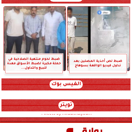
ضبط لحوم منتهية الصلاحية في
ضبط لص أحذية المصلين بعد
حملة مكبرة لضبط الأسواق معدة
تداول فيديو الواقعة بسوهاج
للبيع والتداول...
الفيس بوك
تويتر
Tweets by hwadithalyoum