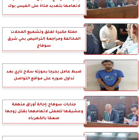
لاتهامها بتهديد فتاة على الفيس بوك
حملة مكبرة لغلق وتشميع المحلات
المخالفة ومراجعة التراخيص بحي شرق
سوهاج
ضبط عامل بجرجا بحوزته سلاح ناري بعد
تداول صوره على مواقع التواصل
جنايات سوهاج :إحالة أوراق متهمة
وعشيقها للمفتى لاتهامهما بقتل زوجها
صعقا بالكهرباء