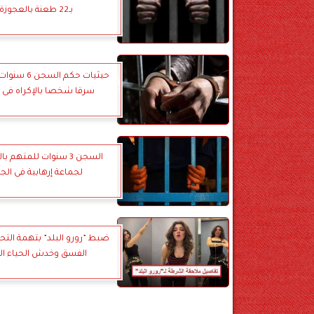
بـ22 طعنة بالعجوزة
حيثيات حكم الس
سرقا شخصا بالإكراه فى ا
السجن 3 سنوات للمتهم 
لجماعة إرهابية فى الجي
ضبط ”رورو البلد” بتهمة الت
الفسق وخدش الحياء ال