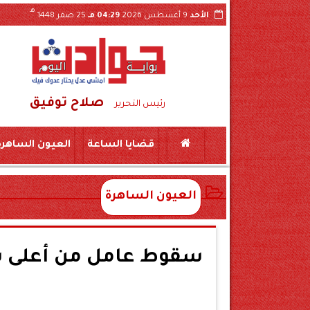
هـ
الأحد
9 أغسطس 2026
04:29 مـ
25 صفر 1448
صلاح توفيق
لقبول بالثانوي العام لـ245 درجة في مرحلته الثانية
رئيس التحرير
قضايا الساعة
العيون الساهرة
العيون الساهرة
سقوط عامل من أعلى س