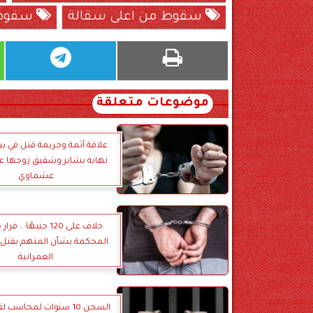
سقوط من اعلى سقالة
سقوط 
موضوعات متعلقة
علاقة آثمة وجريمة قتل في بيت
نهاية بشاير وشقيق زوجها ع
عشماوي
خلاف على 120 جنيهًا ..
المحكمة بشأن المتهم بقتل 
العمرانية
السجن 10 سنوات لمحاسب 