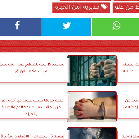
من علو
مديرية امن الجيزة
 العيلة:
المشدد 15 سنة للمتهم بقتل ابنته لش
لى طبلية
في سلوكها بالوراق
 قرار جديد من
قتلت جوزها بسبب علاقة مع أخوه.. قرار
زوجته في
من الجنايات في جريمة الدم والخيانة
بالجيزة
لقتله زوجته
قضية ثأر الإخصاص.. الإعدام والمؤبد لأ