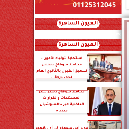
العيون الساهرة
xml_json/rss/~12.xml x0n not found
العيون الساهرة
استجابة لأولياء الأمور...
محافظ سوهاج يخفض
تنسيق القبول بالثانوي العام
لـ245 درجة...
محافظ سوهاج يحظر نشر
المستندات والقرارات
الداخلية عبر «السوشيال
ميديا»
مدير أمن سوهاج في أول ظهور