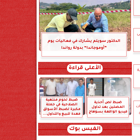
ى
الدكتور سويلم يشارك في فعاليات يوم
“أوموجاندا” بدولة رواندا
الأعلى قراءة
ة
ضبط لحوم منتهية
ضبط لص أحذية
الصلاحية في حملة
ب و3 سيدات
المصلين بعد تداول
مكبرة لضبط الأسواق
فيديو الواقعة بسوهاج
معدة للبيع والتداول...
الفيس بوك