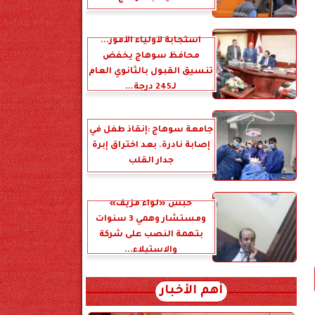
استجابة لأولياء الأمور...
محافظ سوهاج يخفض
تنسيق القبول بالثانوي العام
لـ245 درجة...
جامعة سوهاج :إنقاذ طفل في
إصابة نادرة. بعد اختراق إبرة
جدار القلب
حبس «لواء مزيف»
ومستشار وهمي 3 سنوات
بتهمة النصب على شركة
والاستيلاء...
أهم الأخبار