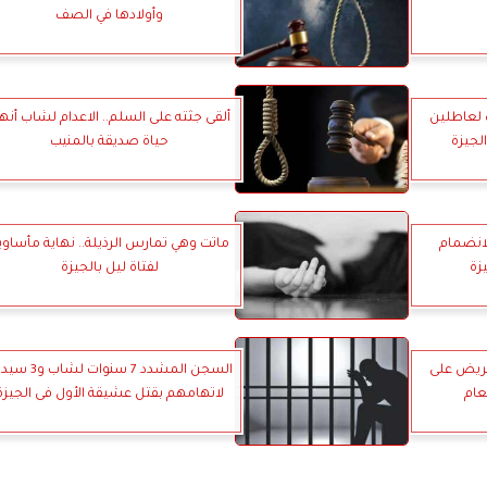
وأولادها في الصف
جن 6 سنوات لعاطلين
ألقى جثته على السلم.. الاعدام لشاب أنه
لجيزة
حياة صديقة بالمنيب
بالانضمام
ماتت وهي تمارس الرذيلة.. نهاية مأساوي
زة
لفتاة ليل بالجيزة
حريض على
السجن المشدد 7 سنوات لشا
عام
لاتهامهم بقتل عشيقة الأول فى الجيزة