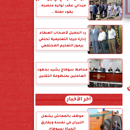
ميداني عقب توليه منصبه..
يقود حملة...
رد الجميل لأصحاب العطاء.
إدارة جرجا التعليمية تحتفي
برموز التعليم المجتمعي
محافظ سوهاج يشيد بجهود
العاملين بمنظومة التقنين
آخر الأخبار
موظف بالمعاش يشعل
النيران في نفسه ويفارق
الحياة بسوهاج