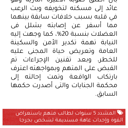
بأن أطلق صوبه الأعيرة النارية وهو
عائد إلى مسكنه لتخويفه وبث الرعب
في قلبه بسبب خلافات سابقة بينهما
مما أسفر عن إصابته بشلل فى
العضلات بنسبة 20%، كما وجهت إليه
النيابة تهمة تكدير الأمن والسكينة
العامة وتعريض حياة المجنى عليه
للخطر، وبعد تقنين الإجراءات تم
القبض على المتهم وبمواجهته اعترف
بارتكاب الواقعة وتمت إحالته إلى
محكمة الجنايات والتى أصدرت حكمها
السابق.
المشدد 5 سنوات لطالب متهم باستعراض
القوة وإحداث عاهة مستديمة لشخص بجرجا