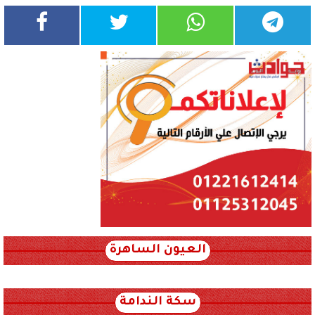
العيون الساهرة
xml_json/rss/~12.xml x0n not found
سكة الندامة