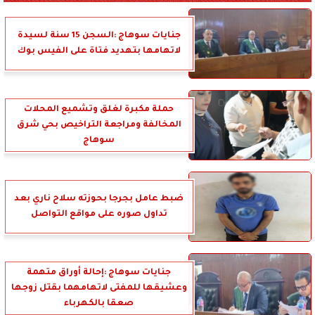
جنايات سوهاج :السجن 15 سنة لسيدة
لاتهامها بتهديد فتاة على الفيس بوك
حملة مكبرة لغلق وتشميع المحلات
المخالفة ومراجعة التراخيص بحي شرق
سوهاج
ضبط عامل بجرجا بحوزته سلاح ناري بعد
تداول صوره على مواقع التواصل
جنايات سوهاج :إحالة أوراق متهمة
وعشيقها للمفتى لاتهامهما بقتل زوجها
صعقا بالكهرباء