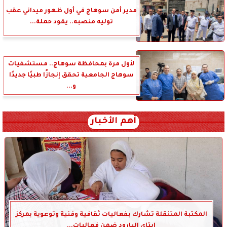
مدير أمن سوهاج في أول ظهور ميداني عقب
توليه منصبه.. يقود حملة...
لأول مرة بمحافظة سوهاج.. مستشفيات
سوهاج الجامعية تحقق إنجازًا طبيًا جديدًا
و...
أهم الأخبار
المكتبة المتنقلة تشارك بفعاليات ثقافية وفنية وتوعوية بمركز
إيتاي البارود ضمن فعاليات...