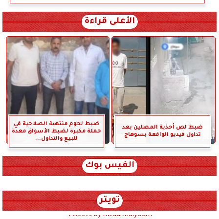
الأعلى قراءة
ضبط لحوم منتهية الصلاحية في
ضبط لص أحذية المصلين بعد
حملة مكبرة لضبط الأسواق معدة
تداول فيديو الواقعة بسوهاج
للبيع والتداول...
الفيس بوك
تويتر
Tweets by hwadithalyoum