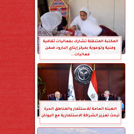
المكتبة المتنقلة تشارك بفعاليات ثقافية
وفنية وتوعوية بمركز إيتاي البارود ضمن
فعاليات...
الهيئة العامة للاستثمار والمناطق الحرة
تبحث تعزيز الشراكة الاستثمارية مع اليونان