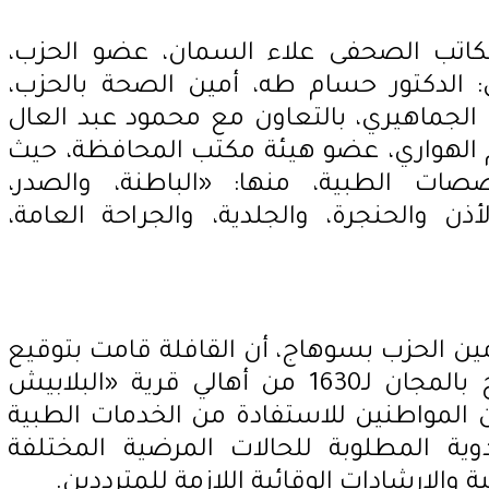
الكاتب الصحفى علاء السمان، عضو الحزب،
الدكتور حسام طه، أمين الصحة بالحزب،
الجماهيري، بالتعاون مع محمود عبد العال
 الهواري، عضو هيئة مكتب المحافظة، حيث
ات الطبية، منها: «الباطنة، والصدر،
أذن والحنجرة، والجلدية، والجراحة العامة،
ن الحزب بسوهاج، أن القافلة قامت بتوقيع
الكشف الطبي وصرف العلاج بالمجان لـ1630 من أهالي قرية «البلابيش
 المواطنين للاستفادة من الخدمات الطبية
وية المطلوبة للحالات المرضية المختلفة
 والإرشادات الوقائية اللازمة للمترددين.