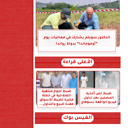
الدكتور سويلم يشارك في فعاليات يوم
“أوموجاندا” بدولة رواندا
الأعلى قراءة
ضبط لحوم منتهية
ضبط لص أحذية
الصلاحية في حملة
المصلين بعد تداول
مكبرة لضبط الأسواق
فيديو الواقعة بسوهاج
معدة للبيع والتداول...
الفيس بوك