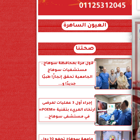
العيون الساهرة
xml_json/rss/~12.xml x0n not found
صحتنا
لأول مرة بمحافظة سوهاج..
مستشفيات سوهاج
الجامعية تحقق إنجازًا طبيًا
جديدًا و...
إجراء أول 3 عمليات لمرضى
ارتخاء المريء بتقنية «POEM»
في مستشفى سوهاج...
جامعة سوهاج تجمع 10 دول