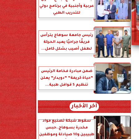
عربية وأجنبية في برنامج دولي
للتدريب الطبي
رئيس جامعة سوهاج يترأس
فريقًا جراحيًا يعيد الحركة
لطفل أصيب بشلل كامل...
ضمن مبادرة فخامة الرئيس
”حياة كريمة” ”دويدار” يعلن
تنظيم 5 قوافل طبية...
آخر الأخبار
سقوط شبكة تصنيع مواد
مخدرة بسوهاج..حبس
طبيبين و10 صيادلة وموظفين