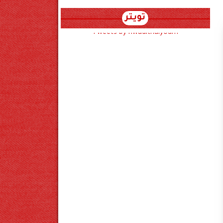
تويتر
Tweets by hwadithalyoum