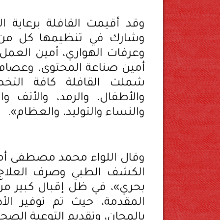
وقد أقيمت القافلة برعاية 
وشارك في تنظيمها كل من: 
وعرفات الهواري، أمين العمل 
أمين صناعة المحتوى، وعصام
شملت القافلة كافة التخصص
والأطفال، والرمد، والأنف وال
والنساء والتوليد، والعظام».
وقال اللواء محمد مصطفى أمي
بحري»، في ظل إقبال كبير من
المقدمة، حيث تم توفير الأد
بالمجان، وتقديم التوعية الصحية