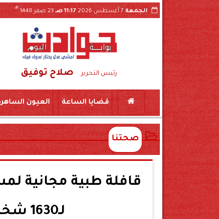
هـ
الجمعة
7 أغسطس 2026
11:17 صـ
23 صفر 1448
صلاح توفيق
سقوط شبكة تصنيع مواد مخدرة بسوهاج..حبس طبيبين و10 صيادلة وموظفين بشركة أدوية 15 يومًا 
رئيس التحرير
قضايا الساعة
العيون الساهرة
صحتنا
قافلة طبية مجانية لم
لـ1630 شخص بقرية «البلابيش»