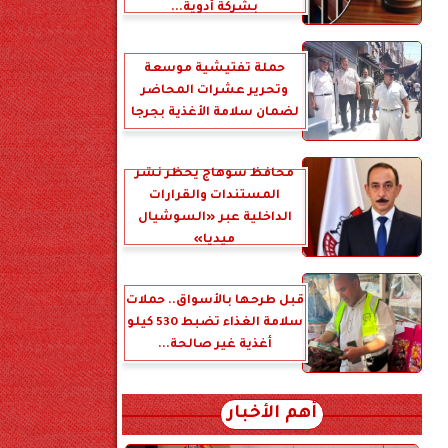
بشركة أدوية...
حملة تفتيشية موسعة
وتحرير عشرات المحاضر
لضمان سلامة الأغذية بجرجا
محافظ سوهاج يحظر نشر
المستندات والقرارات
الداخلية عبر «السوشيال
ميديا»
قبل طرحها بالأسواق.. حملات
سلامة الغذاء تضبط 530 كيلو
أغذية غير صالحة...
أهم الأخبار