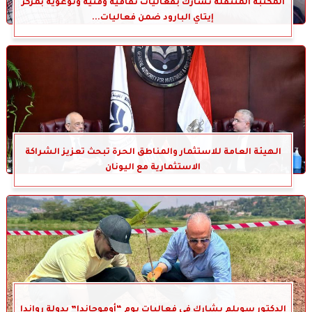
المكتبة المتنقلة تشارك بفعاليات ثقافية وفنية وتوعوية بمركز
إيتاي البارود ضمن فعاليات...
الهيئة العامة للاستثمار والمناطق الحرة تبحث تعزيز الشراكة
الاستثمارية مع اليونان
الدكتور سويلم يشارك في فعاليات يوم “أوموجاندا” بدولة رواندا