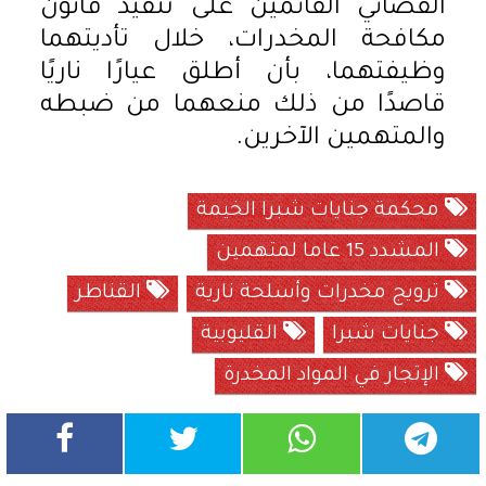
القضائي القائمين على تنفيذ قانون
مكافحة المخدرات، خلال تأديتهما
وظيفتهما، بأن أطلق عيارًا ناريًا
قاصدًا من ذلك منعهما من ضبطه
والمتهمين الآخرين.
محكمة جنايات شبرا الخيمة
المشدد 15 عاما لمتهمين
ترويج مخدرات وأسلحة نارية
القناطر
جنايات شبرا
القليوبية
الإتجار في المواد المخدرة