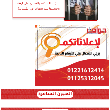
المؤبد للمتهم بالتعدي على ابنته
وحملها منه سفاحا في القليوبية
العيون الساهرة
xml_json/rss/~12.xml x0n not found