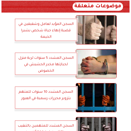
موضوعات متعلقة
السجن المؤبد لعامل وشقيقين في
قضية إنهاء حياة شخص بشبرا
الخيمة
السجن المشدد 5 سنوات لربة منزل
لحيازتها مخدر الحشيش في
الخصوص
السجن المشدد 10 سنوات للمتهم
بتزوير محررات رسمية في العبور
السجن المشدد للمتهمين بالتنقيب