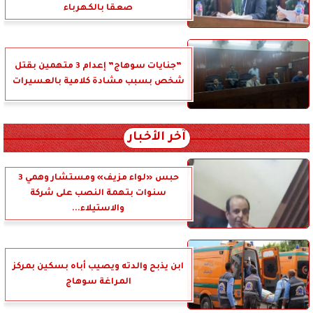
صعقا بالكهرباء
”جنايات سوهاج” إعدام 3 متهمين بقتل
شخص بسبب مشادة كلامية بالعسيرات
آخر الأخبار
حبس «لواء مزيف» ومستشار وهمي 3
سنوات بتهمة النصب على شركة
والاستيلاء...
ابن يذبح والدته ويصيب أباه بسكين بمركز
المراغة سوهاج