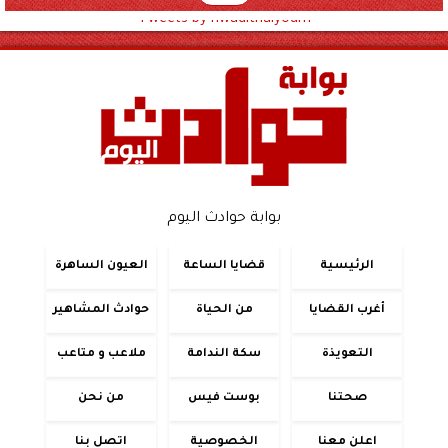
Tweets by hwadithalyoum
بوابة حوادث اليوم
الرئيسية
قضايا الساعة
العيون الساهرة
أغرب القضايا
من الحياة
حوادث المشاهير
التعويذة
سكة الندامة
ملاعب و متاعب
صحتنا
بوست فيس
من نحن
اعلن معنا
الخصوصية
اتصل بنا