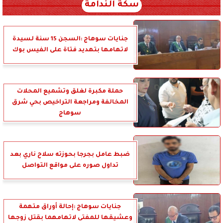
سكة الندامة
جنايات سوهاج :السجن 15 سنة لسيدة
لاتهامها بتهديد فتاة على الفيس بوك
حملة مكبرة لغلق وتشميع المحلات
المخالفة ومراجعة التراخيص بحي شرق
سوهاج
ضبط عامل بجرجا بحوزته سلاح ناري بعد
تداول صوره على مواقع التواصل
جنايات سوهاج :إحالة أوراق متهمة
وعشيقها للمفتى لاتهامهما بقتل زوجها