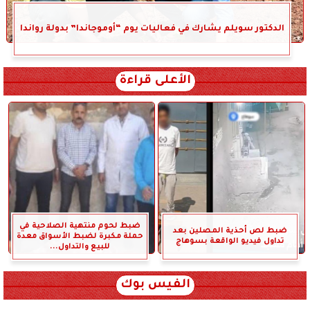
الدكتور سويلم يشارك في فعاليات يوم “أوموجاندا” بدولة رواندا
الأعلى قراءة
ضبط لحوم منتهية الصلاحية في
ضبط لص أحذية المصلين بعد
حملة مكبرة لضبط الأسواق معدة
تداول فيديو الواقعة بسوهاج
للبيع والتداول...
الفيس بوك