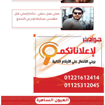
عملي عمل سفلي.. حكاية إمبابي قتل
مهندس بسكينة لودر في التجمع
العيون الساهرة