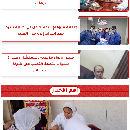
درجة...
جامعة سوهاج :إنقاذ طفل في إصابة نادرة.
بعد اختراق إبرة جدار القلب
حبس «لواء مزيف» ومستشار وهمي 3
سنوات بتهمة النصب على شركة
والاستيلاء...
أهم الأخبار