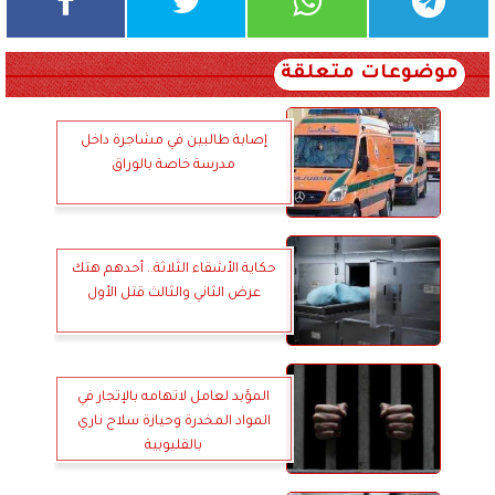
موضوعات متعلقة
إصابة طالبين في مشاجرة داخل
مدرسة خاصة بالوراق
حكاية الأشقاء الثلاثة.. أحدهم هتك
عرض الثاني والثالث قتل الأول
المؤبد لعامل لاتهامه بالإتجار في
المواد المخدرة وحيازة سلاح ناري
بالقليوبية