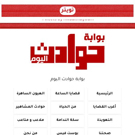
تويتر
Tweets by hwadithalyoum
بوابة حوادث اليوم
الرئيسية
قضايا الساعة
العيون الساهرة
أغرب القضايا
من الحياة
حوادث المشاهير
التعويذة
سكة الندامة
ملاعب و متاعب
صحتنا
بوست فيس
من نحن