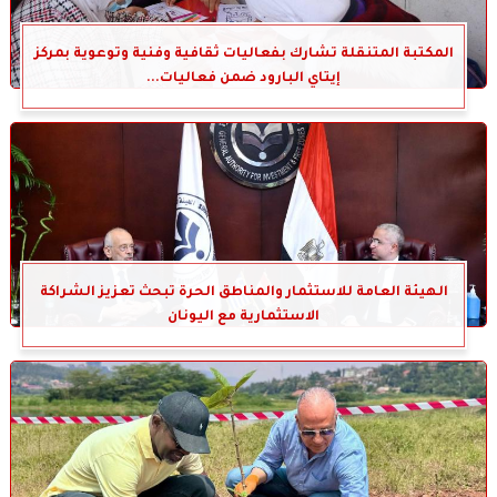
المكتبة المتنقلة تشارك بفعاليات ثقافية وفنية وتوعوية بمركز
إيتاي البارود ضمن فعاليات...
الهيئة العامة للاستثمار والمناطق الحرة تبحث تعزيز الشراكة
الاستثمارية مع اليونان