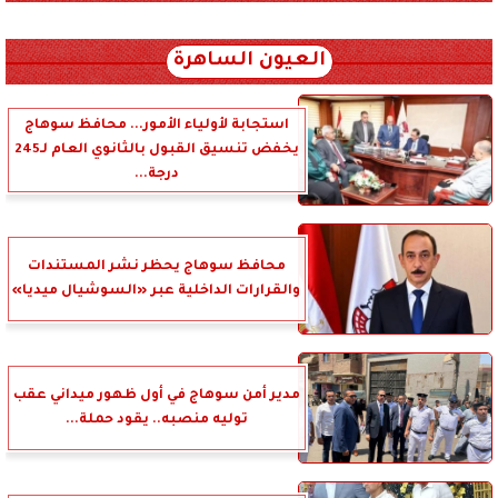
xml_json/rss/~12.xml x0n not found
العيون الساهرة
استجابة لأولياء الأمور... محافظ سوهاج
يخفض تنسيق القبول بالثانوي العام لـ245
درجة...
محافظ سوهاج يحظر نشر المستندات
والقرارات الداخلية عبر «السوشيال ميديا»
مدير أمن سوهاج في أول ظهور ميداني عقب
توليه منصبه.. يقود حملة...