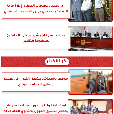
رد الجميل لأصحاب العطاء. إدارة جرجا
التعليمية تحتفي برموز التعليم المجتمعي
محافظ سوهاج يشيد بجهود العاملين
بمنظومة التقنين
آخر الأخبار
موظف بالمعاش يشعل النيران في نفسه
ويفارق الحياة بسوهاج
استجابة لأولياء الأمور... محافظ سوهاج
يخفض تنسيق القبول بالثانوي العام لـ245