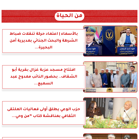
xml_json/rss/~12.xml x0n not found
من الحياة
بالأسماء | اعتماد حركة تنقلات ضباط
الشرطة والبحث الجنائي بمديرية أمن
البحيرة...
افتتاح مسجد عزبة غزال بقرية أبو
الشقاف.. بحضور النائب ممدوح عبد
السميع...
حزب الوعي يطلق أولى فعاليات الملتقى
الثقافي بمناقشة كتاب ”من وحي...