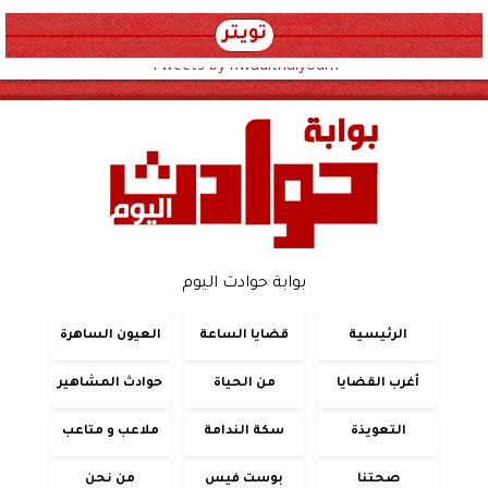
تويتر
Tweets by hwadithalyoum
بوابة حوادث اليوم
الرئيسية
قضايا الساعة
العيون الساهرة
أغرب القضايا
من الحياة
حوادث المشاهير
التعويذة
سكة الندامة
ملاعب و متاعب
صحتنا
بوست فيس
من نحن