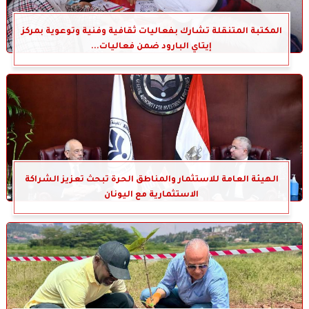
المكتبة المتنقلة تشارك بفعاليات ثقافية وفنية وتوعوية بمركز
إيتاي البارود ضمن فعاليات...
الهيئة العامة للاستثمار والمناطق الحرة تبحث تعزيز الشراكة
الاستثمارية مع اليونان