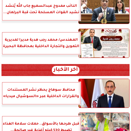
النائب ممدوح عبدالسميع جاب الله يُنشد
نشيد القوات المسلحة تحت قبة البرلمان...
المهندس/ محمد رجب هدية مديرا لمديرية
التموين والتجارة الداخلية بمحافظة البحيرة
آخر الأخبار
محافظ سوهاج يحظر نشر المستندات
والقرارات الداخلية عبر «السوشيال ميديا»
قبل طرحها بالأسواق.. حملات سلامة الغذاء
تضبط 530 كيلو أغذية غير صالحة...