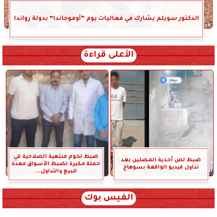
الدكتور سويلم يشارك في فعاليات يوم “أوموجاندا” بدولة رواندا
الأعلى قراءة
ضبط لحوم منتهية الصلاحية في
ضبط لص أحذية المصلين بعد
حملة مكبرة لضبط الأسواق معدة
تداول فيديو الواقعة بسوهاج
للبيع والتداول...
الفيس بوك