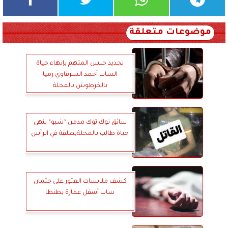
موضوعات متعلقة
تجديد حبس المتهم بإنهاء حياة
الشاب أحمد الشرقاوي رميا
بالخرطوش بالمحلة
سائق توك توك مدمن ”شبو” ينهي
حياة طالب بالمحلةبطلقة في الرأس
كشف ملابسات العثور على جثمان
شاب أسفل عمارة بطنطا