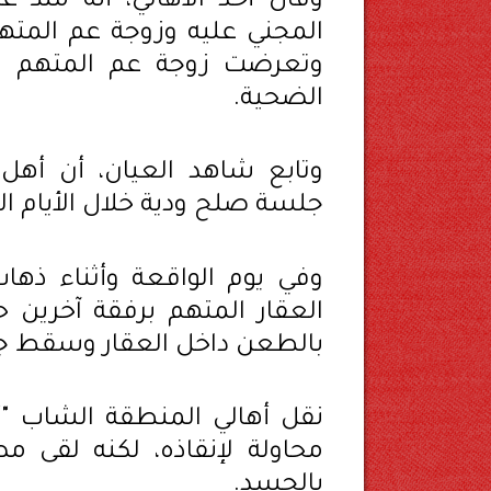
وقال أحد الأهالي، أنه منذ
المجني عليه وزوجة عم المت
وتعرضت زوجة عم المتهم ل
الضحية.
وتابع شاهد العيان، أن أهل
جلسة صلح ودية خلال الأيام ال
وفي يوم الواقعة وأثناء ذها
العقار المتهم برفقة آخرين ح
بالطعن داخل العقار وسقط جثة
نقل أهالي المنطقة الشاب "
محاولة لإنقاذه، لكنه لقى م
بالجسد.