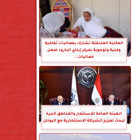
المكتبة المتنقلة تشارك بفعاليات ثقافية
وفنية وتوعوية بمركز إيتاي البارود ضمن
فعاليات...
الهيئة العامة للاستثمار والمناطق الحرة
تبحث تعزيز الشراكة الاستثمارية مع اليونان