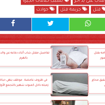
اب على يد آخر
بسبب خلافات الجيرة
قتل
جريمة قتل
حوادث
مه بقتل
تفاصيل مقتل شاب أثناء دفاعه عن والدت
بور
بالهرم
قيق محامٍ
في ظروف غامضة.. موظف ينهي حياة
زميله داخل كمبوند شهير بالتجمع الأول