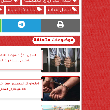
قتله أثناء زيارة شقيقته
مقتل ش
مقتل شاب
خلافات الجيرة
موضوعات متعلقة
السجن المؤبد لموظف لاتها
شخص بأعيرة نارية بالع
إحالة أوراق المتهمين بقتل ش
بالقليوبية إلى المفتي