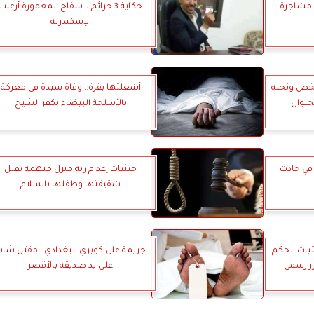
 مشاجرة
حكاية 3 جرائم لـ سفاح المعمورة أرعبت
الإسكندرية
خص ونجله
أشعلتها بقرة.. وفاة سيدة في معركة
حلوان
بالأسلحة البيضاء بكفر الشيخ
بة 3 آخرين في حادث
حيثيات إعدام ربة منزل متهمة بقتل
شقيقتها وطفلها بالسلام
ثيات الحكم
جريمة على كوبري البغدادي.. مقتل شا
ر رسمي
على يد صديقه بالأقصر