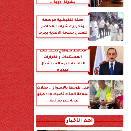
بشركة أدوية...
حملة تفتيشية موسعة
وتحرير عشرات المحاضر
لضمان سلامة الأغذية بجرجا
محافظ سوهاج يحظر نشر
المستندات والقرارات
الداخلية عبر «السوشيال
ميديا»
قبل طرحها بالأسواق.. حملات
سلامة الغذاء تضبط 530 كيلو
أغذية غير صالحة...
أهم الأخبار