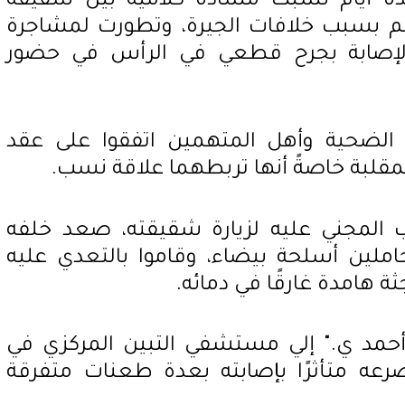
 عدة أيام نشبت مشادة كلامية بين شقيقة
هم بسبب خلافات الجيرة، وتطورت لمشاجرة
إصابة بجرح قطعي في الرأس في حضور
 الضحية وأهل المتهمين اتفقوا على عقد
مقلبة خاصةً أنها تربطهما علاقة نسب.
ب المجني عليه لزيارة شقيقته، صعد خلفه
املين أسلحة بيضاء، وقاموا بالتعدي عليه
 هامدة غارقًا في دمائه.
أحمد ي." إلي مستشفي التبين المركزي في
صرعه متأثرًا بإصابته بعدة طعنات متفرقة