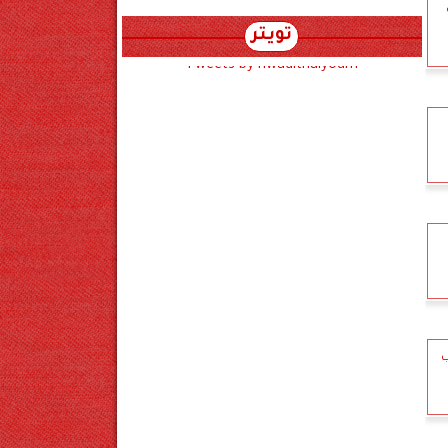
تويتر
Tweets by hwadithalyoum
ب