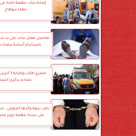
إصابة شاب بطعنة نافذة فى
بطما سوهاج
تفاصيل مقتل شاب على يد ش
باستخدام أسلحة بيضاء ب
مصرع طالب وإصا
تصادم بدائري المنيا
باعت شقة والدها المتوفى.. حي
على سيدة بتهمة تزوير محر