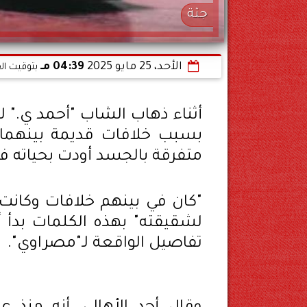
جثة
الأحد، 25 مايو 2025
04:39 مـ
بتوقيت ال
أثناء ذهاب الشاب "أحمد ي." لز
بسبب خلافات قديمة بينهما،
متفرقة بالجسد أودت بحياته في
"كان في بينهم خلافات وكانت
لشقيقته" بهذه الكلمات بدأ 
تفاصيل الواقعة لـ"مصراوي".