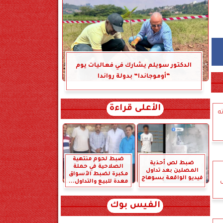
الدكتور سويلم يشارك في فعاليات يوم
“أوموجاندا” بدولة رواندا
الأعلى قراءة
ه
ضبط لحوم منتهية
ضبط لص أحذية
الصلاحية في حملة
المصلين بعد تداول
مكبرة لضبط الأسواق
فيديو الواقعة بسوهاج
معدة للبيع والتداول...
الفيس بوك