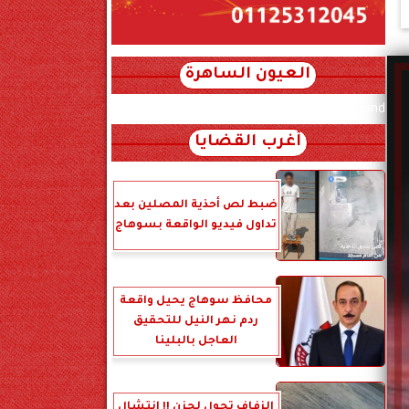
العيون الساهرة
xml_json/rss/~12.xml x0n not found
أغرب القضايا
ضبط لص أحذية المصلين بعد
تداول فيديو الواقعة بسوهاج
محافظ سوهاج يحيل واقعة
ردم نهر النيل للتحقيق
العاجل بالبلينا
الزفاف تحول لحزن !! انتشال