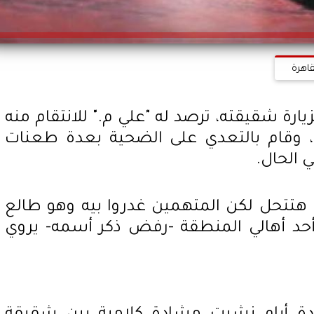
قاهرة
يارة شقيقته، ترصد له "علي م." للانتقام منه
 وقام بالتعدي على الضحية بعدة طعنات
 الحال.
 هتتحل لكن المتهمين غدروا بيه وهو طالع
أحد أهالي المنطقة -رفض ذكر أسمه- يروي