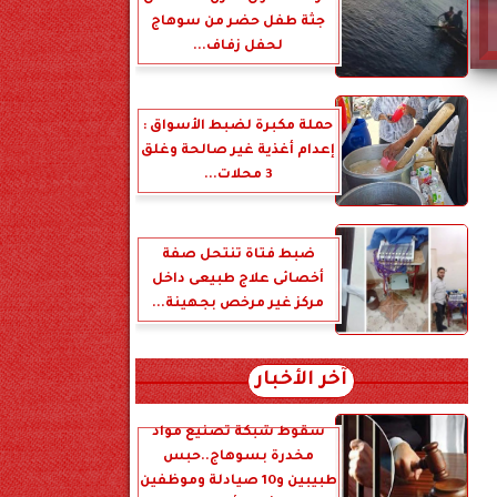
جثة طفل حضر من سوهاج
لحفل زفاف...
حملة مكبرة لضبط الأسواق :
إعدام أغذية غير صالحة وغلق
3 محلات...
ضبط فتاة تنتحل صفة
أخصائى علاج طبيعى داخل
مركز غير مرخص بجهينة...
آخر الأخبار
سقوط شبكة تصنيع مواد
مخدرة بسوهاج..حبس
طبيبين و10 صيادلة وموظفين