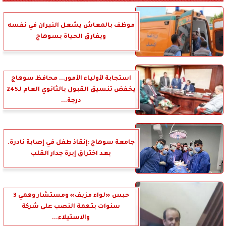
موظف بالمعاش يشعل النيران في نفسه
ويفارق الحياة بسوهاج
استجابة لأولياء الأمور... محافظ سوهاج
يخفض تنسيق القبول بالثانوي العام لـ245
درجة...
جامعة سوهاج :إنقاذ طفل في إصابة نادرة.
بعد اختراق إبرة جدار القلب
حبس «لواء مزيف» ومستشار وهمي 3
سنوات بتهمة النصب على شركة
والاستيلاء...