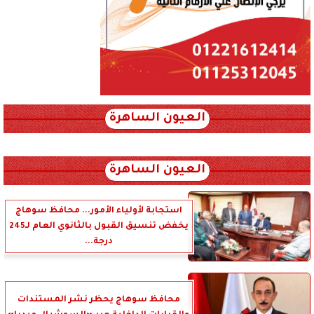
العيون الساهرة
xml_json/rss/~12.xml x0n not found
العيون الساهرة
استجابة لأولياء الأمور... محافظ سوهاج
يخفض تنسيق القبول بالثانوي العام لـ245
درجة...
محافظ سوهاج يحظر نشر المستندات