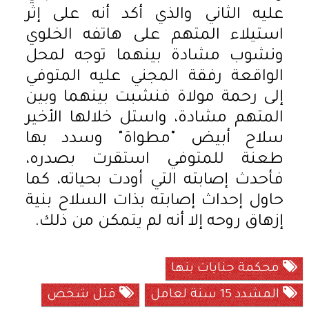
عليه الثاني والذي أكد أنه على إثر
استيلاء المتهم على هاتفه الخلوي
ونشوب مشادة بينهما توجه لمحل
الواقعة رفقة المجني عليه المتوفي
إلى رحمة مولاة فنشبت بينهما وبين
المتهم مشادة، واستل خلالها الأخير
سلاح أبيض "مطواة" وسدد بها
طعنة للمتوفي استقرت بصدره،
فأحدث إصابته التي أودت بحياته، كما
حاول إحداث إصابته بذات السلاح بنية
إزهاق روحه إلا أنه لم يتمكن من ذلك.
محكمة جنايات بنها
المشدد 15 سنة لعامل
قتل شخص