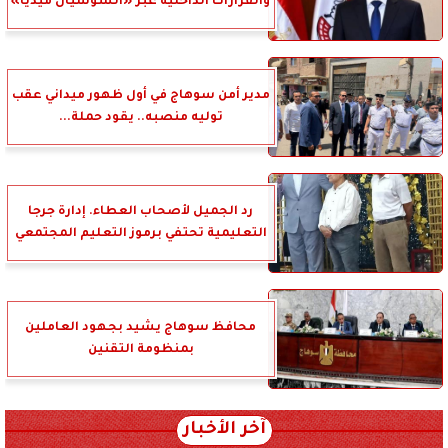
والقرارات الداخلية عبر «السوشيال ميديا»
مدير أمن سوهاج في أول ظهور ميداني عقب
توليه منصبه.. يقود حملة...
رد الجميل لأصحاب العطاء. إدارة جرجا
التعليمية تحتفي برموز التعليم المجتمعي
محافظ سوهاج يشيد بجهود العاملين
بمنظومة التقنين
آخر الأخبار