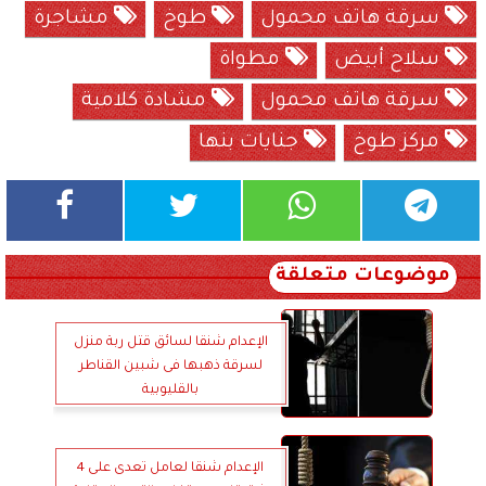
سرقة هاتف محمول
طوخ
مشاجرة
سلاح أبيض
مطواة
سرقة هاتف محمول
مشادة كلامية
مركز طوخ
جنايات بنها
موضوعات متعلقة
الإعدام شنقا لسائق قتل ربة منزل
لسرقة ذهبها فى شبين القناطر
بالقليوبية
الإعدام شنقا لعامل تعدى على 4