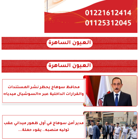
العيون الساهرة
xml_json/rss/~12.xml x0n not found
العيون الساهرة
محافظ سوهاج يحظر نشر المستندات
والقرارات الداخلية عبر «السوشيال ميديا»
مدير أمن سوهاج في أول ظهور ميداني عقب
توليه منصبه.. يقود حملة...