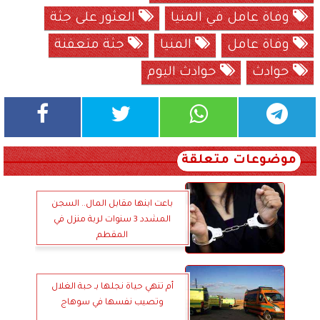
وفاة عامل في المنيا
العثور على جثة
وفاة عامل
المنيا
جثة متعفنة
حوادث
حوادث اليوم
موضوعات متعلقة
باعت ابنها مقابل المال.. السجن
المشدد 3 سنوات لربة منزل في
المقطم
أم تنهي حياة نجلها بـ حبة الغلال
وتصيب نفسها في سوهاج