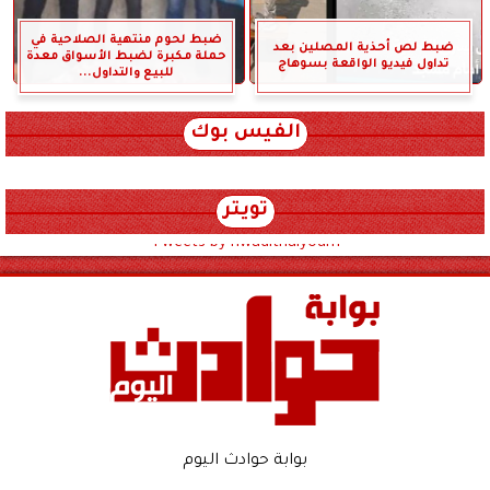
ضبط لحوم منتهية الصلاحية في
ضبط لص أحذية المصلين بعد
حملة مكبرة لضبط الأسواق معدة
تداول فيديو الواقعة بسوهاج
للبيع والتداول...
الفيس بوك
تويتر
Tweets by hwadithalyoum
بوابة حوادث اليوم