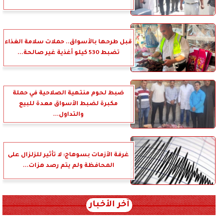
قبل طرحها بالأسواق.. حملات سلامة الغذاء
تضبط 530 كيلو أغذية غير صالحة...
ضبط لحوم منتهية الصلاحية في حملة
مكبرة لضبط الأسواق معدة للبيع
والتداول...
غرفة الأزمات بسوهاج: لا تأثير للزلزال على
المحافظة ولم يتم رصد هزات...
آخر الأخبار