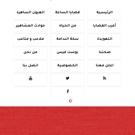
الرئيسية
قضايا الساعة
العيون الساهرة
أغرب القضايا
من الحياة
حوادث المشاهير
التعويذة
سكة الندامة
ملاعب و متاعب
صحتنا
بوست فيس
من نحن
اعلن معنا
الخصوصية
اتصل بنا




جميع الحقوق محفوظة
©
2020 - 2026 - حوادث اليوم