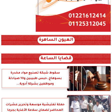
العيون الساهرة
xml_json/rss/~12.xml x0n not found
قضايا الساعة
سقوط شبكة تصنيع مواد مخدرة
بسوهاج..حبس طبيبين و10 صيادلة
وموظفين بشركة أدوية...
حملة تفتيشية موسعة وتحرير عشرات
المحاضر لضمان سلامة الأغذية بجرجا