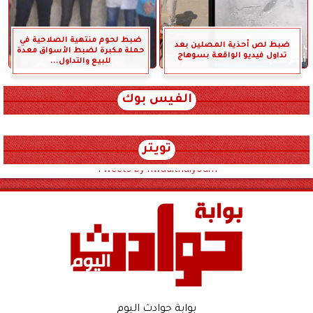
ضبط لحوم منتهية الصلاحية في
ضبط لص أحذية المصلين بعد
حملة مكبرة لضبط الأسواق معدة
تداول فيديو الواقعة بسوهاج
للبيع والتداول...
الفيس بوك
تويتر
Tweets by hwadithalyoum
بوابة حوادث اليوم