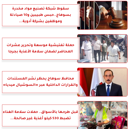
سقوط شبكة تصنيع مواد مخدرة
بسوهاج..حبس طبيبين و10 صيادلة
وموظفين بشركة أدوية...
حملة تفتيشية موسعة وتحرير عشرات
المحاضر لضمان سلامة الأغذية بجرجا
محافظ سوهاج يحظر نشر المستندات
والقرارات الداخلية عبر «السوشيال ميديا»
قبل طرحها بالأسواق.. حملات سلامة الغذاء
تضبط 530 كيلو أغذية غير صالحة...