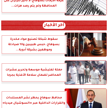
غرفة الأزمات بسوهاج: لا تأثير للزلزال على
المحافظة ولم يتم رصد هزات...
آخر الأخبار
سقوط شبكة تصنيع مواد مخدرة
بسوهاج..حبس طبيبين و10 صيادلة
وموظفين بشركة أدوية...
حملة تفتيشية موسعة وتحرير عشرات
المحاضر لضمان سلامة الأغذية بجرجا
محافظ سوهاج يحظر نشر المستندات
والقرارات الداخلية عبر «السوشيال ميديا»