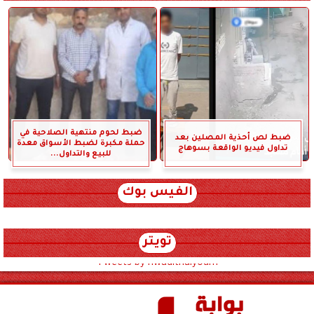
ضبط لحوم منتهية الصلاحية في
ضبط لص أحذية المصلين بعد
حملة مكبرة لضبط الأسواق معدة
تداول فيديو الواقعة بسوهاج
للبيع والتداول...
الفيس بوك
تويتر
Tweets by hwadithalyoum