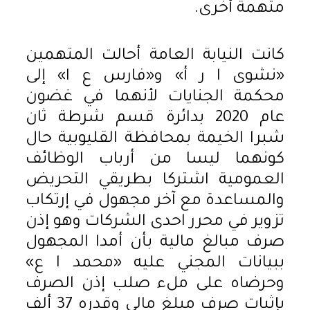
متهمة أخرى.
كانت النيابة العامة أحالت المتهمين
«نشوى ا ر أ» و«فارس ع ا» إلى
محكمة الجنايات لأنهما في غضون
عام 2020 بدائرة قسم شرطة ثان
شبرا الخيمة بمحافظة القليوبية حال
كونهما ليسا من أرباب الوظائف
العمومية اشتركا بطريقي التحريض
والمساعدة مع آخر مجهول في إرتكاب
تزوير في محرر احدى الشركات وهو إذن
صرف مبالغ مالية بأن أمدا المجهول
ببيانات المجني عليه «محمد ا ع»
وحرضاه على ملء صلب إذن الصرف
بإثبات صرف مبلغ مالي وقدره 37 ألف