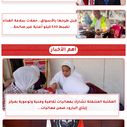
قبل طرحها بالأسواق.. حملات سلامة الغذاء
تضبط 530 كيلو أغذية غير صالحة...
أهم الأخبار
المكتبة المتنقلة تشارك بفعاليات ثقافية وفنية وتوعوية بمركز
إيتاي البارود ضمن فعاليات...