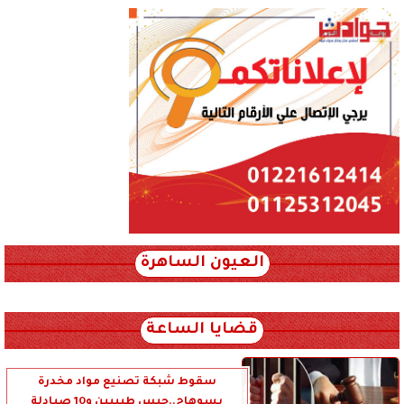
العيون الساهرة
xml_json/rss/~12.xml x0n not found
قضايا الساعة
سقوط شبكة تصنيع مواد مخدرة
بسوهاج..حبس طبيبين و10 صيادلة