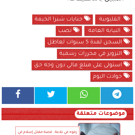
القليوبية
جنايات شبرا الخيمة
النيابة العامة
نصب
السجن لمدة 5 سنوات لعاطل
التزوير في محررات رسمية
استولى على مبلغ مالي دون وجه حق
حوادث اليوم
موضوعات متعلقة
رموه في بلاعة.. قصة مقتل إسلام في