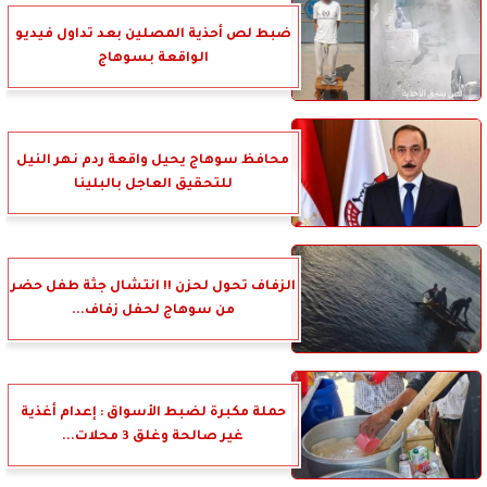
ضبط لص أحذية المصلين بعد تداول فيديو
الواقعة بسوهاج
محافظ سوهاج يحيل واقعة ردم نهر النيل
للتحقيق العاجل بالبلينا
الزفاف تحول لحزن !! انتشال جثة طفل حضر
من سوهاج لحفل زفاف...
حملة مكبرة لضبط الأسواق : إعدام أغذية
غير صالحة وغلق 3 محلات...