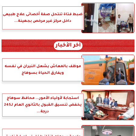
ضبط فتاة تنتحل صفة أخصائى علاج طبيعى
داخل مركز غير مرخص بجهينة...
آخر الأخبار
موظف بالمعاش يشعل النيران في نفسه
ويفارق الحياة بسوهاج
استجابة لأولياء الأمور... محافظ سوهاج
يخفض تنسيق القبول بالثانوي العام لـ245
درجة...