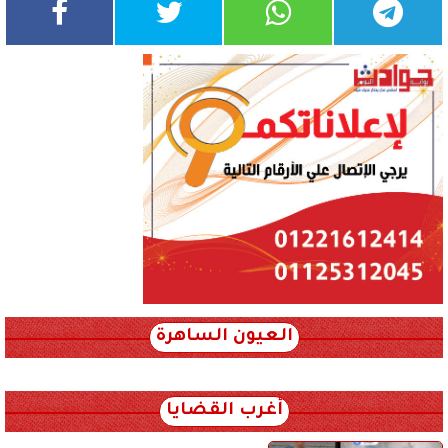
العيون الساهرة
xml_json/rss/~12.xml x0n not found
أغرب القضايا