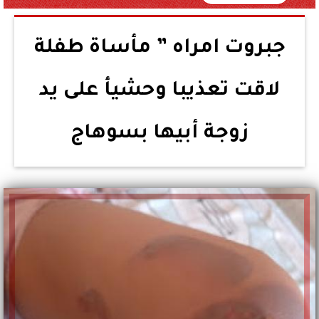
جبروت امراه ” مأساة طفلة
لاقت تعذيبا وحشيأ على يد
زوجة أبيها بسوهاج