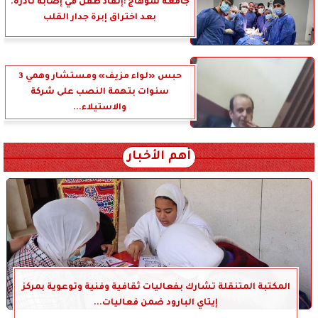
جامعة سوهاج :إنقاذ طفل في إصابة نادرة.
بعد اختراق إبرة جدار القلب
حبس «لواء مزيف» ومستشار وهمي 3
سنوات بتهمة النصب على شركة
والاستيلاء...
أهم الأخبار
المكتبة المتنقلة تشارك بفعاليات ثقافية وفنية وتوعوية بمركز
إيتاي البارود ضمن فعاليات...