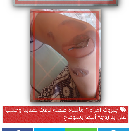
جبروت امراه ” مأساة طفلة لاقت تعذيبا وحشيأ
على يد زوجة أبيها بسوهاج