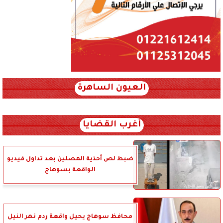
العيون الساهرة
xml_json/rss/~12.xml x0n not found
أغرب القضايا
ضبط لص أحذية المصلين بعد تداول فيديو
الواقعة بسوهاج
محافظ سوهاج يحيل واقعة ردم نهر النيل