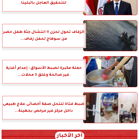
للتحقيق العاجل بالبلينا
الزفاف تحول لحزن !! انتشال جثة طفل حضر
من سوهاج لحفل زفاف...
حملة مكبرة لضبط الأسواق : إعدام أغذية
غير صالحة وغلق 3 محلات...
ضبط فتاة تنتحل صفة أخصائى علاج طبيعى
داخل مركز غير مرخص بجهينة...
آخر الأخبار