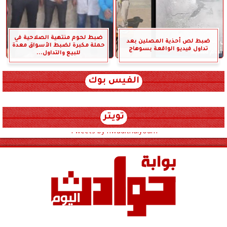
ضبط لحوم منتهية الصلاحية في
ضبط لص أحذية المصلين بعد
حملة مكبرة لضبط الأسواق معدة
تداول فيديو الواقعة بسوهاج
للبيع والتداول...
الفيس بوك
تويتر
Tweets by hwadithalyoum