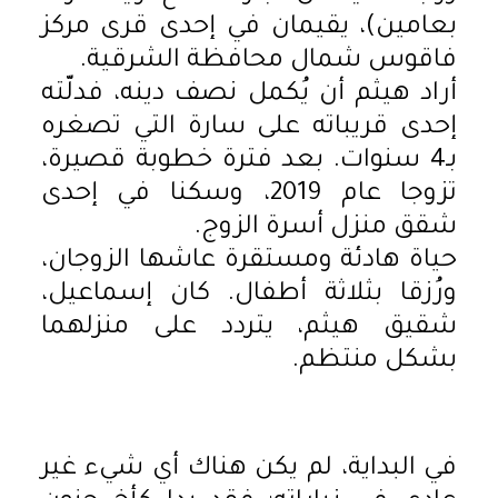
بعامين)، يقيمان في إحدى قرى مركز
فاقوس شمال محافظة الشرقية.
أراد هيثم أن يُكمل نصف دينه، فدلّته
إحدى قريباته على سارة التي تصغره
بـ4 سنوات. بعد فترة خطوبة قصيرة،
تزوجا عام 2019، وسكنا في إحدى
شقق منزل أسرة الزوج.
حياة هادئة ومستقرة عاشها الزوجان،
ورُزقا بثلاثة أطفال. كان إسماعيل،
شقيق هيثم، يتردد على منزلهما
بشكل منتظم.
في البداية، لم يكن هناك أي شيء غير