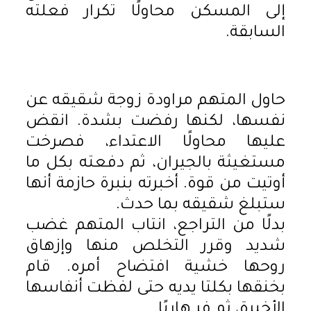
إلى المسكن محاولًا تكرار فعلته
السابقة.
حاول المتهم مراودة زوجة شقيقه عن
نفسها، لكنها رفضت بشدة. انقض
عليها محاولًا الاعتداء، فصرخت
مستغيثة بالجيران، ثم دفعته بكل ما
أوتيت من قوة. أخبرته بنبرة حازمة أنها
ستبلغ شقيقه بما حدث.
بدلًا من التراجع، انتاب المتهم غضب
شديد وقرر التخلص منها وإزهاق
روحها خشية افتضاح أمره. قام
بخنقها بكلتا يديه حتى لفظت أنفاسها
الأخيرة، ثم فر هاربًا.