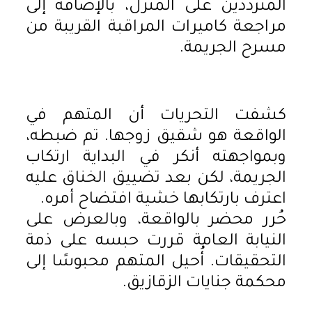
المترددين على المنزل، بالإضافة إلى
مراجعة كاميرات المراقبة القريبة من
مسرح الجريمة.
كشفت التحريات أن المتهم في
الواقعة هو شقيق زوجها. تم ضبطه،
وبمواجهته أنكر في البداية ارتكاب
الجريمة، لكن بعد تضييق الخناق عليه
اعترف بارتكابها خشية افتضاح أمره.
حُرر محضر بالواقعة، وبالعرض على
النيابة العامة قررت حبسه على ذمة
التحقيقات. أُحيل المتهم محبوسًا إلى
محكمة جنايات الزقازيق.