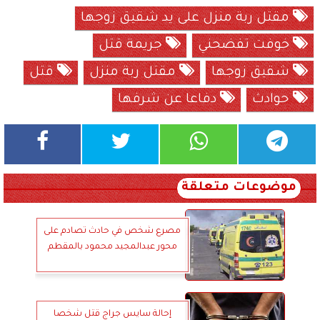
مقتل ربة منزل على يد شقيق زوجها
خوفت تفضحني
جريمة قتل
شقيق زوجها
مقتل ربة منزل
قتل
حوادث
دفاعا عن شرفها
موضوعات متعلقة
مصرع شخص في حادث تصادم على
محور عبدالمجيد محمود بالمقطم
إحالة سايس جراج قتل شخصا