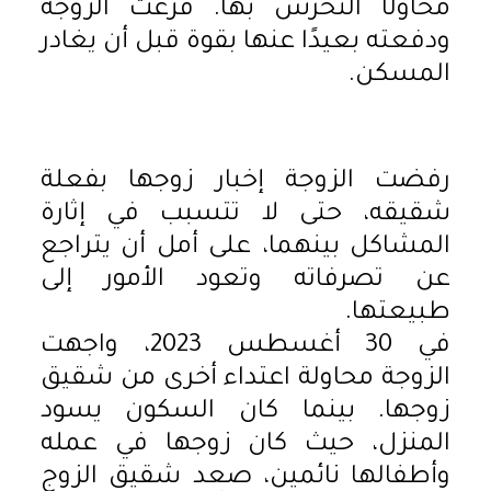
محاولًا التحرش بها. فزعت الزوجة
ودفعته بعيدًا عنها بقوة قبل أن يغادر
المسكن.
رفضت الزوجة إخبار زوجها بفعلة
شقيقه، حتى لا تتسبب في إثارة
المشاكل بينهما، على أمل أن يتراجع
عن تصرفاته وتعود الأمور إلى
طبيعتها.
في 30 أغسطس 2023، واجهت
الزوجة محاولة اعتداء أخرى من شقيق
زوجها. بينما كان السكون يسود
المنزل، حيث كان زوجها في عمله
وأطفالها نائمين، صعد شقيق الزوج