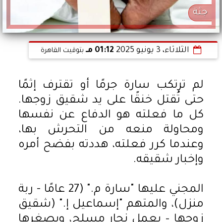
جثة
الثلاثاء، 3 يونيو 2025
01:12 مـ
بتوقيت القاهرة
لم ترتكب سارة جرمًا أو تقترف إثمًا
حتى تُقتل خنقًا على يد شقيق زوجها.
كل ما فعلته هو الدفاع عن نفسها
ومحاولة منعه من التحرش بها،
وعندما كرر فعلته، هددته بفضح أمره
وإخبار شقيقه.
المجني عليها "سارة م." (27 عامًا - ربة
منزل)، والمتهم "إسماعيل إ." (شقيق
زوجها – يعمل نجار مسلح، ويصغرها