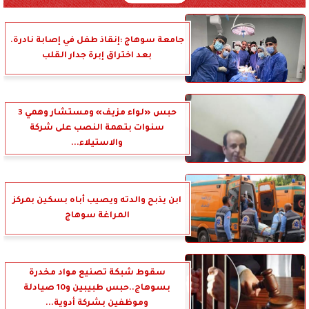
جامعة سوهاج :إنقاذ طفل في إصابة نادرة.
بعد اختراق إبرة جدار القلب
حبس «لواء مزيف» ومستشار وهمي 3
سنوات بتهمة النصب على شركة
والاستيلاء...
ابن يذبح والدته ويصيب أباه بسكين بمركز
المراغة سوهاج
سقوط شبكة تصنيع مواد مخدرة
بسوهاج..حبس طبيبين و10 صيادلة
وموظفين بشركة أدوية...