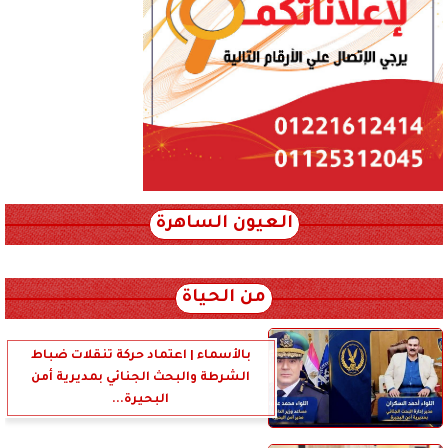
العيون الساهرة
xml_json/rss/~12.xml x0n not found
من الحياة
بالأسماء | اعتماد حركة تنقلات ضباط
الشرطة والبحث الجنائي بمديرية أمن
البحيرة...