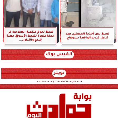
ضبط لحوم منتهية الصلاحية في
ضبط لص أحذية المصلين بعد
حملة مكبرة لضبط الأسواق معدة
تداول فيديو الواقعة بسوهاج
للبيع والتداول...
الفيس بوك
تويتر
Tweets by hwadithalyoum