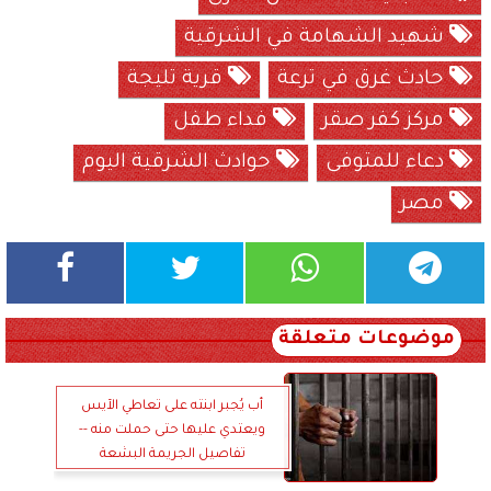
شهيد الشهامة في الشرقية
حادث غرق في ترعة
قرية تليجة
مركز كفر صقر
فداء طفل
دعاء للمتوفى
حوادث الشرقية اليوم
مصر
موضوعات متعلقة
أب يُجبر ابنته على تعاطي الآيس
ويعتدي عليها حتى حملت منه --
تفاصيل الجريمة البشعة