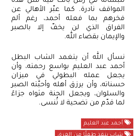
للبسالة في زمن باتت فيه مثل هذه
المواقف نادرة. كما عبّر الأهالي عن
فخرهم بما فعله أحمد، رغم ألم
الفراق الذي لن يخفّ إلا بالصبر
والإيمان بقضاء الله.
نسأل الله أن يتغمد الشاب البطل
أحمد عبد العليم بواسع رحمته، وأن
يجعل عمله البطولي في ميزان
حسناته، وأن يرزق أهله وأحبّته الصبر
والسلوان، ويجعل الجنة مثواه جزاءً
لما قدّم من تضحية لا تُنسى.
أحمد عبد العليم
شاب ينقذ طفلًا من الغرق