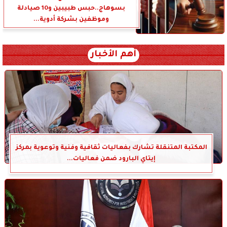
بسوهاج..حبس طبيبين و10 صيادلة
وموظفين بشركة أدوية...
أهم الأخبار
المكتبة المتنقلة تشارك بفعاليات ثقافية وفنية وتوعوية بمركز
إيتاي البارود ضمن فعاليات...