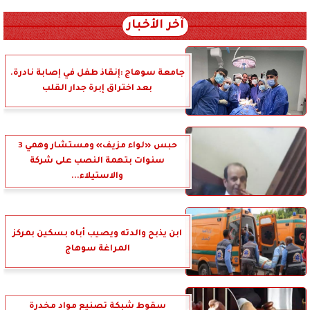
آخر الأخبار
جامعة سوهاج :إنقاذ طفل في إصابة نادرة.
بعد اختراق إبرة جدار القلب
حبس «لواء مزيف» ومستشار وهمي 3
سنوات بتهمة النصب على شركة
والاستيلاء...
ابن يذبح والدته ويصيب أباه بسكين بمركز
المراغة سوهاج
سقوط شبكة تصنيع مواد مخدرة