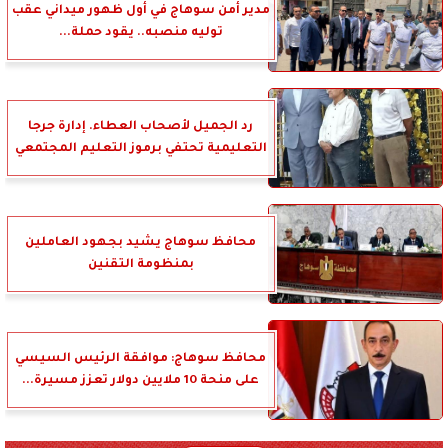
مدير أمن سوهاج في أول ظهور ميداني عقب
توليه منصبه.. يقود حملة...
رد الجميل لأصحاب العطاء. إدارة جرجا
التعليمية تحتفي برموز التعليم المجتمعي
محافظ سوهاج يشيد بجهود العاملين
بمنظومة التقنين
محافظ سوهاج: موافقة الرئيس السيسي
على منحة 10 ملايين دولار تعزز مسيرة...