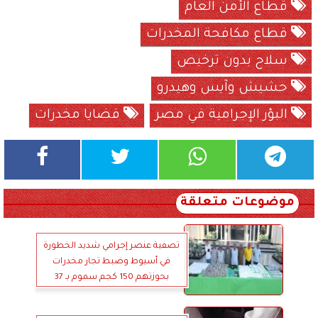
قطاع الأمن العام
قطاع مكافحة المخدرات
سلاح بدون ترخيص
حشيش وآيس وهيدرو
البؤر الإجرامية في مصر
قضايا مخدرات
موضوعات متعلقة
تصفية عنصر إجرامي شديد الخطورة
في أسيوط وضبط تجار مخدرات
بحوزتهم 150 كجم سموم بـ 37
مليون جنيه