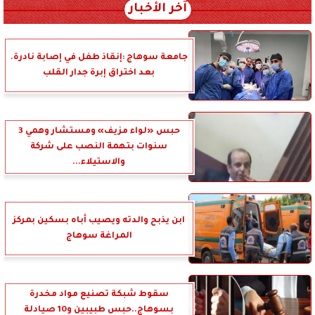
آخر الأخبار
جامعة سوهاج :إنقاذ طفل في إصابة نادرة.
بعد اختراق إبرة جدار القلب
حبس «لواء مزيف» ومستشار وهمي 3
سنوات بتهمة النصب على شركة
والاستيلاء...
ابن يذبح والدته ويصيب أباه بسكين بمركز
المراغة سوهاج
سقوط شبكة تصنيع مواد مخدرة
بسوهاج..حبس طبيبين و10 صيادلة