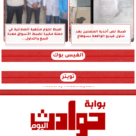
ضبط لحوم منتهية الصلاحية في
ضبط لص أحذية المصلين بعد
حملة مكبرة لضبط الأسواق معدة
تداول فيديو الواقعة بسوهاج
للبيع والتداول...
الفيس بوك
تويتر
Tweets by hwadithalyoum