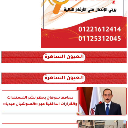
العيون الساهرة
xml_json/rss/~12.xml x0n not found
العيون الساهرة
محافظ سوهاج يحظر نشر المستندات
والقرارات الداخلية عبر «السوشيال ميديا»