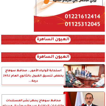
العيون الساهرة
xml_json/rss/~12.xml x0n not found
العيون الساهرة
استجابة لأولياء الأمور... محافظ سوهاج
يخفض تنسيق القبول بالثانوي العام لـ245
درجة...
محافظ سوهاج يحظر نشر المستندات