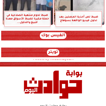
ضبط لحوم منتهية الصلاحية في
ضبط لص أحذية المصلين بعد
حملة مكبرة لضبط الأسواق معدة
تداول فيديو الواقعة بسوهاج
للبيع والتداول...
الفيس بوك
تويتر
Tweets by hwadithalyoum