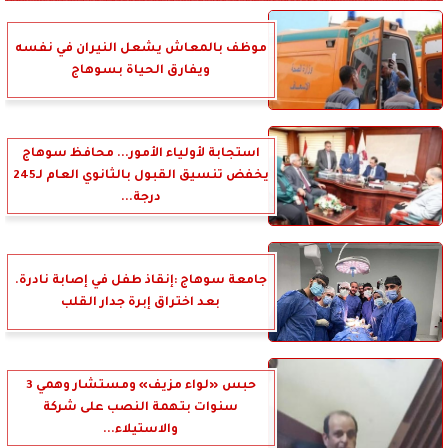
موظف بالمعاش يشعل النيران في نفسه
ويفارق الحياة بسوهاج
استجابة لأولياء الأمور... محافظ سوهاج
يخفض تنسيق القبول بالثانوي العام لـ245
درجة...
جامعة سوهاج :إنقاذ طفل في إصابة نادرة.
بعد اختراق إبرة جدار القلب
حبس «لواء مزيف» ومستشار وهمي 3
سنوات بتهمة النصب على شركة
والاستيلاء...