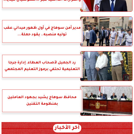
والقرارات الداخلية عبر «السوشيال ميديا»
مدير أمن سوهاج في أول ظهور ميداني عقب
توليه منصبه.. يقود حملة...
رد الجميل لأصحاب العطاء. إدارة جرجا
التعليمية تحتفي برموز التعليم المجتمعي
محافظ سوهاج يشيد بجهود العاملين
بمنظومة التقنين
آخر الأخبار