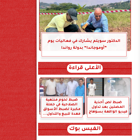
الدكتور سويلم يشارك في فعاليات يوم
“أوموجاندا” بدولة رواندا
الأعلى قراءة
ضبط لحوم منتهية
ضبط لص أحذية
الصلاحية في حملة
المصلين بعد تداول
مكبرة لضبط الأسواق
فيديو الواقعة بسوهاج
معدة للبيع والتداول...
الفيس بوك