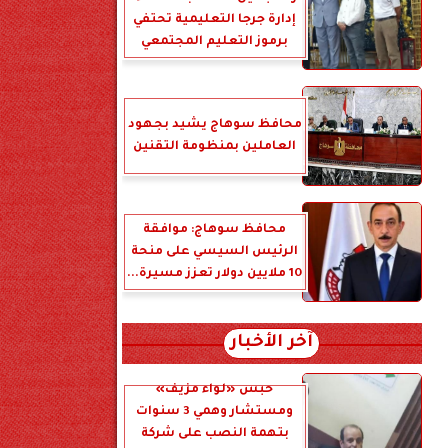
إدارة جرجا التعليمية تحتفي
برموز التعليم المجتمعي
محافظ سوهاج يشيد بجهود
العاملين بمنظومة التقنين
محافظ سوهاج: موافقة
الرئيس السيسي على منحة
10 ملايين دولار تعزز مسيرة...
آخر الأخبار
حبس «لواء مزيف»
ومستشار وهمي 3 سنوات
بتهمة النصب على شركة