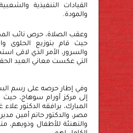
القيادات التنفيذية والشعبية
والمودة.
وعقب الصلاة، حرص نائب المح
حيث قام بتوزيع الحلوى و
والسرور، الأمر الذي لاقى استحس
التي عكست معاني العيد الحق
وفي إطار حرصه على رسم البس
إلى مركز أورام سوهاج، حيث ز
المبارك، يرافقه الدكتور علا
مصر، والدكتور حاتم أمين مدير 
والتهنئة للأطفال وذويهم، متم