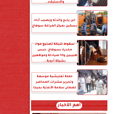
والاستيلاء...
ابن يذبح والدته ويصيب أباه
بسكين بمركز المراغة سوهاج
سقوط شبكة تصنيع مواد
مخدرة بسوهاج..حبس
طبيبين و10 صيادلة وموظفين
بشركة أدوية...
حملة تفتيشية موسعة
وتحرير عشرات المحاضر
لضمان سلامة الأغذية بجرجا
أهم الأخبار