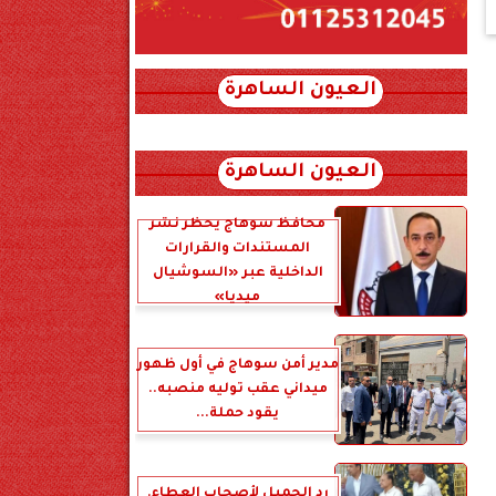
العيون الساهرة
xml_json/rss/~12.xml x0n not found
العيون الساهرة
محافظ سوهاج يحظر نشر
المستندات والقرارات
الداخلية عبر «السوشيال
ميديا»
مدير أمن سوهاج في أول ظهور
ميداني عقب توليه منصبه..
يقود حملة...
رد الجميل لأصحاب العطاء.