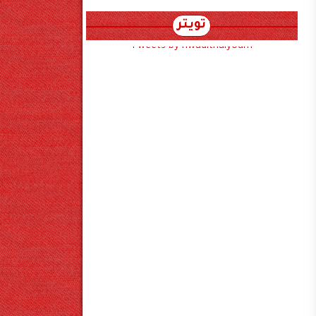
تويتر
Tweets by hwadithalyoum