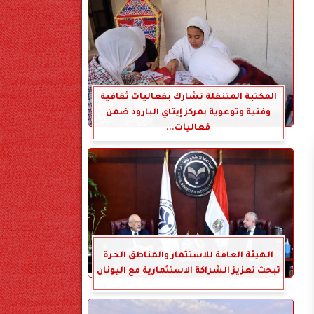
المكتبة المتنقلة تشارك بفعاليات ثقافية
وفنية وتوعوية بمركز إيتاي البارود ضمن
فعاليات...
الهيئة العامة للاستثمار والمناطق الحرة
تبحث تعزيز الشراكة الاستثمارية مع اليونان