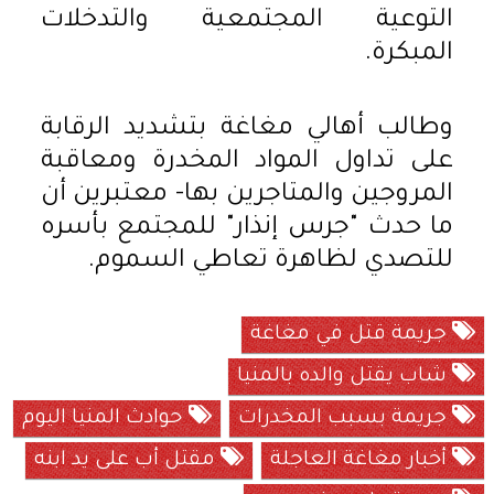
التوعية المجتمعية والتدخلات
المبكرة.
وطالب أهالي مغاغة بتشديد الرقابة
على تداول المواد المخدرة ومعاقبة
المروجين والمتاجرين بها- معتبرين أن
ما حدث "جرس إنذار" للمجتمع بأسره
للتصدي لظاهرة تعاطي السموم.
جريمة قتل في مغاغة
شاب يقتل والده بالمنيا
جريمة بسبب المخدرات
حوادث المنيا اليوم
أخبار مغاغة العاجلة
مقتل أب على يد ابنه