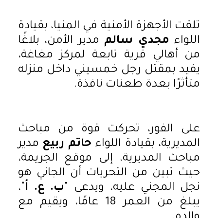
تلقت الأجهزة الأمنية في المنيا، بقيادة
اللواء
مجدي سالم
مدير الأمن، بلاغًا
من أهالي قرية تابعة لمركز مغاغة،
يفيد بمقتل رجل خمسيني داخل منزله
متأثرًا بعدة طعنات نافذة.
على الفور، تحركت قوة من مباحث
المديرية، بقيادة اللواء
حاتم ربيع
مدير
مباحث المديرية، إلى موقع الجريمة،
حيث تبين من التحريات أن الجاني هو
نجل المجني عليه، ويدعى "
ب. ع. أ
"،
يبلغ من العمر 18 عامًا، ويقيم مع
والده.