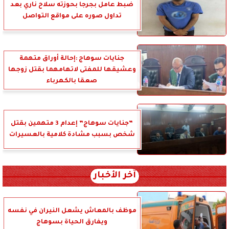
ضبط عامل بجرجا بحوزته سلاح ناري بعد
تداول صوره على مواقع التواصل
جنايات سوهاج :إحالة أوراق متهمة
وعشيقها للمفتى لاتهامهما بقتل زوجها
صعقا بالكهرباء
”جنايات سوهاج” إعدام 3 متهمين بقتل
شخص بسبب مشادة كلامية بالعسيرات
آخر الأخبار
موظف بالمعاش يشعل النيران في نفسه
ويفارق الحياة بسوهاج