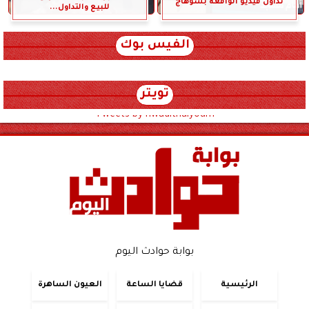
تداول فيديو الواقعة بسوهاج
للبيع والتداول...
الفيس بوك
تويتر
Tweets by hwadithalyoum
بوابة حوادث اليوم
الرئيسية
قضايا الساعة
العيون الساهرة