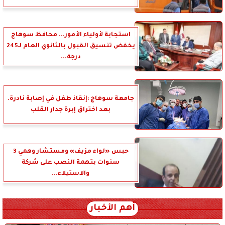
استجابة لأولياء الأمور... محافظ سوهاج
يخفض تنسيق القبول بالثانوي العام لـ245
درجة...
جامعة سوهاج :إنقاذ طفل في إصابة نادرة.
بعد اختراق إبرة جدار القلب
حبس «لواء مزيف» ومستشار وهمي 3
سنوات بتهمة النصب على شركة
والاستيلاء...
أهم الأخبار