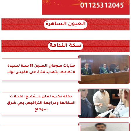
العيون الساهرة
xml_json/rss/~12.xml x0n not found
سكة الندامة
جنايات سوهاج :السجن 15 سنة لسيدة
لاتهامها بتهديد فتاة على الفيس بوك
حملة مكبرة لغلق وتشميع المحلات
المخالفة ومراجعة التراخيص بحي شرق
سوهاج