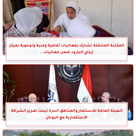
المكتبة المتنقلة تشارك بفعاليات ثقافية وفنية وتوعوية بمركز
إيتاي البارود ضمن فعاليات...
الهيئة العامة للاستثمار والمناطق الحرة تبحث تعزيز الشراكة
الاستثمارية مع اليونان