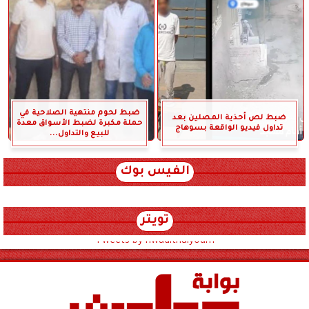
ضبط لحوم منتهية الصلاحية في
ضبط لص أحذية المصلين بعد
حملة مكبرة لضبط الأسواق معدة
تداول فيديو الواقعة بسوهاج
للبيع والتداول...
الفيس بوك
تويتر
Tweets by hwadithalyoum