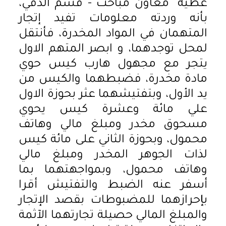
عطية" معاون مباحث - قسم الدقي،
بأنه وردته معلومات تفيد إتجار
المتهمان في المواد المخدرة، فأنتقل
لمحل توجدهما، و ابصر المتهم الاول
يتجر مع مجهول هارب كيس حوي
مادة مخدرة، فضبطهما والكيس من
يد الأول، وبتفتيشهما عثر بحوزة الاول
علي مائة وعشرة كيس يحوي
مسحوق مخدر ومبلغ مالي وهاتف
محمول، وبحوزة الثاني على مائة كيس
لذات الجوهر المخدر ومبلغ مالي
وهاتف محمول، وبمواجهتهما بما
أسفر عنه الضبط والتفتيش أقرا
بإحرازهما للمضبوطات بقصد الإتجار
والمبلغ المالي حصيلة تجارتهما الآثمة