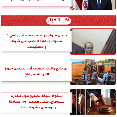
آخر الأخبار
حبس «لواء مزيف» ومستشار وهمي 3
سنوات بتهمة النصب على شركة
والاستيلاء...
ابن يذبح والدته ويصيب أباه بسكين بمركز
المراغة سوهاج
سقوط شبكة تصنيع مواد مخدرة
بسوهاج..حبس طبيبين و10 صيادلة
وموظفين بشركة أدوية...