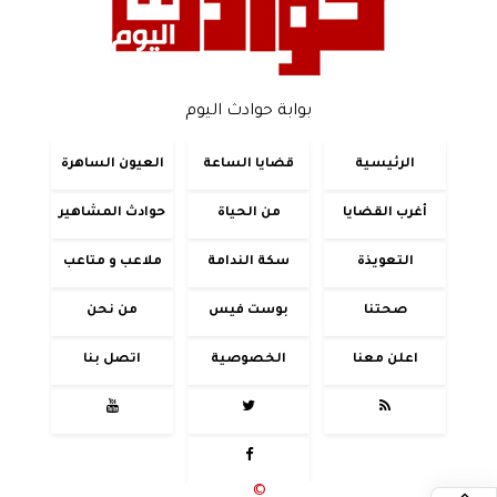
بوابة حوادث اليوم
الرئيسية
قضايا الساعة
العيون الساهرة
أغرب القضايا
من الحياة
حوادث المشاهير
التعويذة
سكة الندامة
ملاعب و متاعب
صحتنا
بوست فيس
من نحن
اعلن معنا
الخصوصية
اتصل بنا




جميع الحقوق محفوظة
©
2020 - 2026 - حوادث اليوم