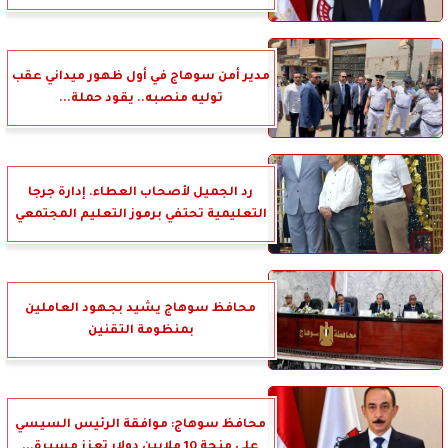
مدير أمن سوهاج في أول ظهور ميداني عقب
توليه منصبه.. يقود حملة...
رد الجميل لأصحاب العطاء. إدارة جرجا
التعليمية تحتفي برموز التعليم المجتمعي
محافظ سوهاج يشيد بجهود العاملين
بمنظومة التقنين
محافظ سوهاج: موافقة الرئيس السيسي
على منحة 10 ملايين دولار تعزز مسيرة...