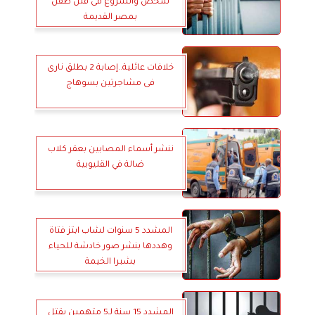
شخص والشروع فى قتل طفل
بمصر القديمة
خلافات عائلية..إصابة 2 بطلق نارى
فى مشاجرتين بسوهاج
ننشر أسماء المصابين بعقر كلاب
ضالة في القليوبية
المشدد 5 سنوات لشاب ابتز فتاة
وهددها بنشر صور خادشة للحياء
بشبرا الخيمة
المشدد 15 سنة لـ5 متهمين بقتل