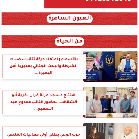
العيون الساهرة
xml_json/rss/~12.xml x0n not found
من الحياة
بالأسماء | اعتماد حركة تنقلات ضباط
الشرطة والبحث الجنائي بمديرية أمن
البحيرة...
افتتاح مسجد عزبة غزال بقرية أبو
الشقاف.. بحضور النائب ممدوح عبد
السميع...
حزب الوعي يطلق أولى فعاليات الملتقى