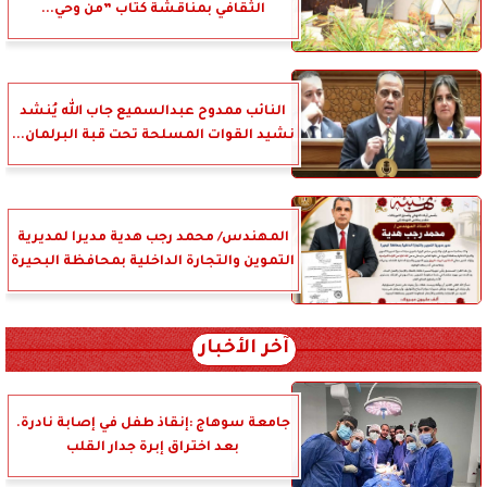
الثقافي بمناقشة كتاب ”من وحي...
النائب ممدوح عبدالسميع جاب الله يُنشد
نشيد القوات المسلحة تحت قبة البرلمان...
المهندس/ محمد رجب هدية مديرا لمديرية
التموين والتجارة الداخلية بمحافظة البحيرة
آخر الأخبار
جامعة سوهاج :إنقاذ طفل في إصابة نادرة.
بعد اختراق إبرة جدار القلب