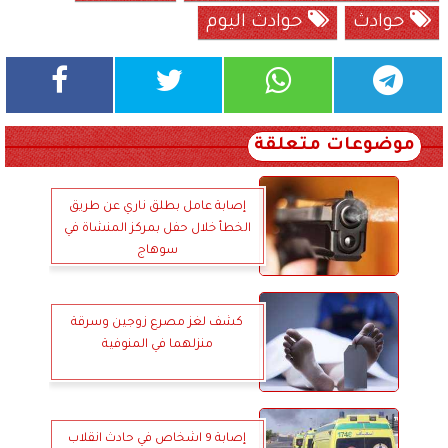
حوادث
حوادث اليوم
موضوعات متعلقة
إصابة عامل بطلق ناري عن طريق
الخطأ خلال حفل بمركز المنشاة في
سوهاج
كشف لغز مصرع زوجين وسرقة
منزلهما في المنوفية
إصابة 9 اشخاص في حادث انقلاب