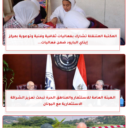
المكتبة المتنقلة تشارك بفعاليات ثقافية وفنية وتوعوية بمركز
إيتاي البارود ضمن فعاليات...
الهيئة العامة للاستثمار والمناطق الحرة تبحث تعزيز الشراكة
الاستثمارية مع اليونان