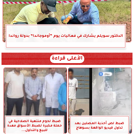
الدكتور سويلم يشارك في فعاليات يوم “أوموجاندا” بدولة رواندا
الأعلى قراءة
ضبط لحوم منتهية الصلاحية في
ضبط لص أحذية المصلين بعد
حملة مكبرة لضبط الأسواق معدة
تداول فيديو الواقعة بسوهاج
للبيع والتداول...