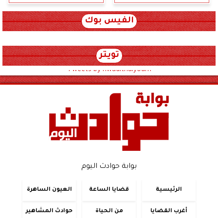
الفيس بوك
تويتر
Tweets by hwadithalyoum
بوابة حوادث اليوم
الرئيسية
قضايا الساعة
العيون الساهرة
أغرب القضايا
من الحياة
حوادث المشاهير