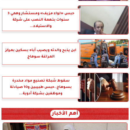
حبس «لواء مزيف» ومستشار وهمي 3
سنوات بتهمة النصب على شركة
والاستيلاء...
ابن يذبح والدته ويصيب أباه بسكين بمركز
المراغة سوهاج
سقوط شبكة تصنيع مواد مخدرة
بسوهاج..حبس طبيبين و10 صيادلة
وموظفين بشركة أدوية...
أهم الأخبار