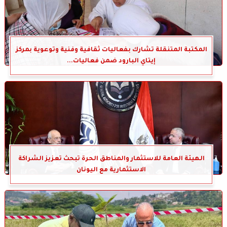
المكتبة المتنقلة تشارك بفعاليات ثقافية وفنية وتوعوية بمركز
إيتاي البارود ضمن فعاليات...
الهيئة العامة للاستثمار والمناطق الحرة تبحث تعزيز الشراكة
الاستثمارية مع اليونان