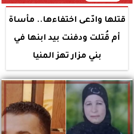
قتلها وادّعى اختفاءها.. مأساة
أم قُتلت ودفنت بيد ابنها في
بني مزار تهز المنيا