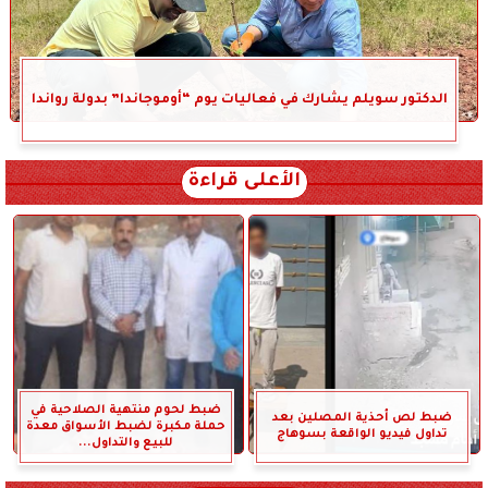
الدكتور سويلم يشارك في فعاليات يوم “أوموجاندا” بدولة رواندا
الأعلى قراءة
ضبط لحوم منتهية الصلاحية في
ضبط لص أحذية المصلين بعد
حملة مكبرة لضبط الأسواق معدة
تداول فيديو الواقعة بسوهاج
للبيع والتداول...