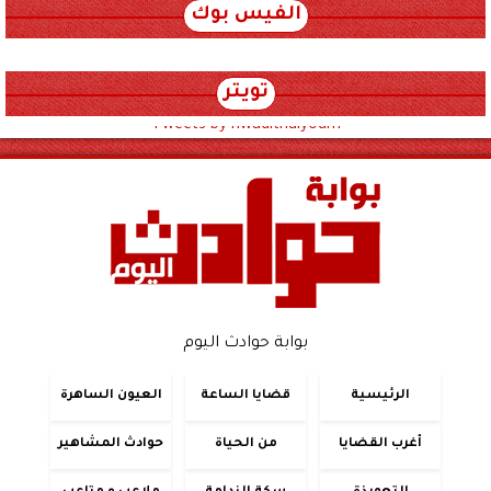
الفيس بوك
تويتر
Tweets by hwadithalyoum
بوابة حوادث اليوم
الرئيسية
قضايا الساعة
العيون الساهرة
أغرب القضايا
من الحياة
حوادث المشاهير