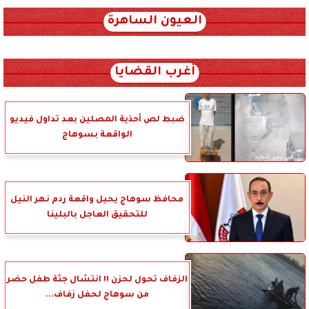
العيون الساهرة
xml_json/rss/~12.xml x0n not found
أغرب القضايا
ضبط لص أحذية المصلين بعد تداول فيديو
الواقعة بسوهاج
محافظ سوهاج يحيل واقعة ردم نهر النيل
للتحقيق العاجل بالبلينا
الزفاف تحول لحزن !! انتشال جثة طفل حضر
من سوهاج لحفل زفاف...