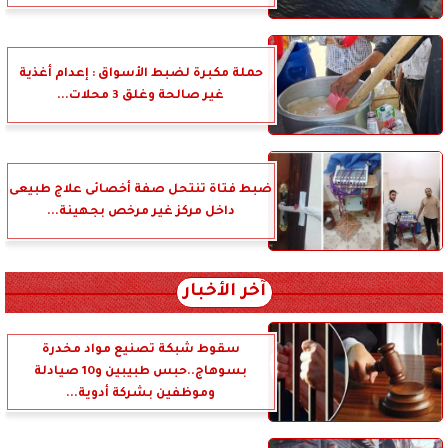
حملة مكبرة لضبط الأسواق : إعدام أغذية
غير صالحة وغلق 3 محلات...
ضبط فتاة تنتحل صفة أخصائى علاج طبيعى
داخل مركز غير مرخص بجهينة...
آخر الأخبار
سقوط شبكة تصنيع مواد مخدرة
بسوهاج..حبس طبيبين و10 صيادلة
وموظفين بشركة أدوية...