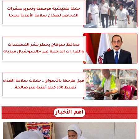
حملة تفتيشية موسعة وتحرير عشرات
المحاضر لضمان سلامة الأغذية بجرجا
محافظ سوهاج يحظر نشر المستندات
والقرارات الداخلية عبر «السوشيال ميديا»
قبل طرحها بالأسواق.. حملات سلامة الغذاء
تضبط 530 كيلو أغذية غير صالحة...
أهم الأخبار