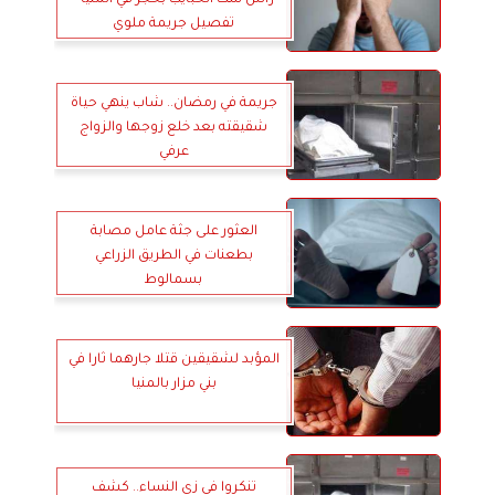
رأس ست الحبايب بحجر في المنيا -
تفصيل جريمة ملوي
جريمة في رمضان.. شاب ينهي حياة
شقيقته بعد خلع زوجها والزواج
عرفي
العثور على جثة عامل مصابة
بطعنات في الطريق الزراعي
بسمالوط
المؤبد لشقيقين قتلا جارهما ثارا في
بني مزار بالمنيا
تنكروا في زي النساء.. كشف