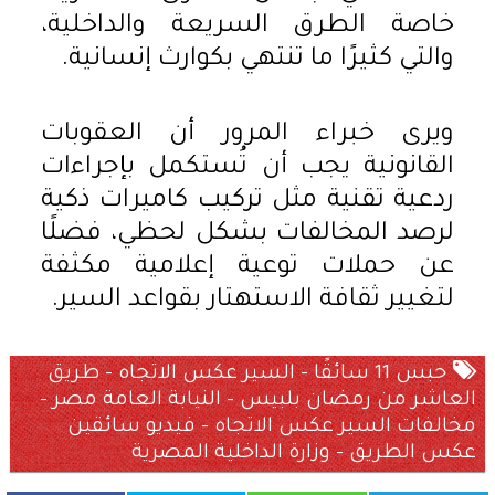
خاصة الطرق السريعة والداخلية،
والتي كثيرًا ما تنتهي بكوارث إنسانية.
ويرى خبراء المرور أن العقوبات
القانونية يجب أن تُستكمل بإجراءات
ردعية تقنية مثل تركيب كاميرات ذكية
لرصد المخالفات بشكل لحظي، فضلًا
عن حملات توعية إعلامية مكثفة
لتغيير ثقافة الاستهتار بقواعد السير.
حبس 11 سائقًا – السير عكس الاتجاه – طريق
العاشر من رمضان بلبيس – النيابة العامة مصر –
مخالفات السير عكس الاتجاه – فيديو سائقين
عكس الطريق – وزارة الداخلية المصرية