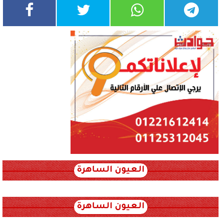
العيون الساهرة
xml_json/rss/~12.xml x0n not found
العيون الساهرة