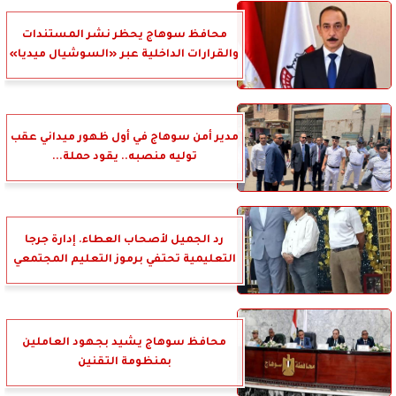
محافظ سوهاج يحظر نشر المستندات
والقرارات الداخلية عبر «السوشيال ميديا»
مدير أمن سوهاج في أول ظهور ميداني عقب
توليه منصبه.. يقود حملة...
رد الجميل لأصحاب العطاء. إدارة جرجا
التعليمية تحتفي برموز التعليم المجتمعي
محافظ سوهاج يشيد بجهود العاملين
بمنظومة التقنين