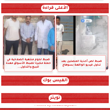
الأعلى قراءة
ضبط لحوم منتهية الصلاحية في
ضبط لص أحذية المصلين بعد
حملة مكبرة لضبط الأسواق معدة
تداول فيديو الواقعة بسوهاج
للبيع والتداول...
الفيس بوك
تويتر
Tweets by hwadithalyoum