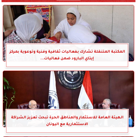
المكتبة المتنقلة تشارك بفعاليات ثقافية وفنية وتوعوية بمركز
إيتاي البارود ضمن فعاليات...
الهيئة العامة للاستثمار والمناطق الحرة تبحث تعزيز الشراكة
الاستثمارية مع اليونان