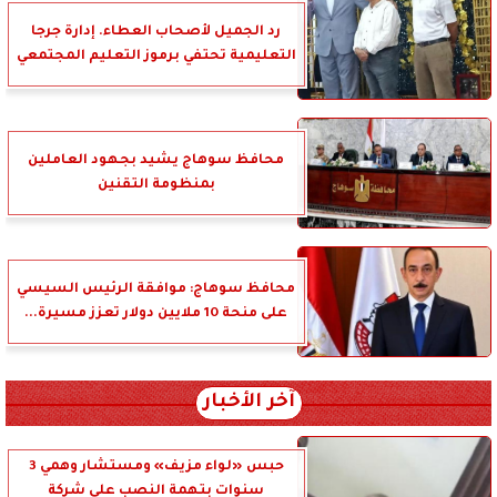
رد الجميل لأصحاب العطاء. إدارة جرجا
التعليمية تحتفي برموز التعليم المجتمعي
محافظ سوهاج يشيد بجهود العاملين
بمنظومة التقنين
محافظ سوهاج: موافقة الرئيس السيسي
على منحة 10 ملايين دولار تعزز مسيرة...
آخر الأخبار
حبس «لواء مزيف» ومستشار وهمي 3
سنوات بتهمة النصب على شركة