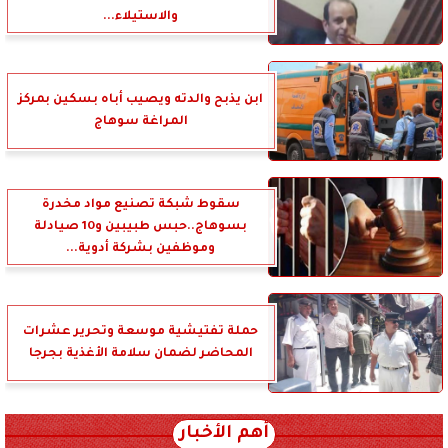
والاستيلاء...
ابن يذبح والدته ويصيب أباه بسكين بمركز
المراغة سوهاج
سقوط شبكة تصنيع مواد مخدرة
بسوهاج..حبس طبيبين و10 صيادلة
وموظفين بشركة أدوية...
حملة تفتيشية موسعة وتحرير عشرات
المحاضر لضمان سلامة الأغذية بجرجا
أهم الأخبار