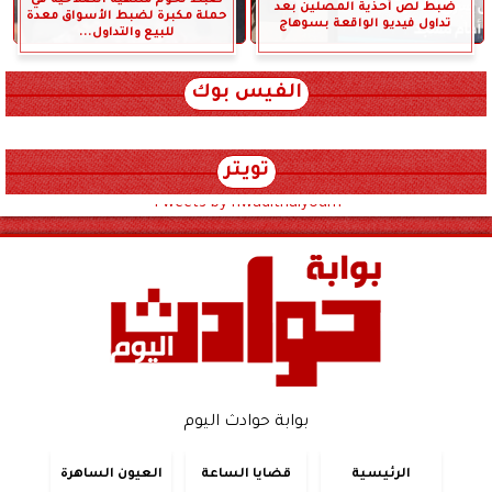
ضبط لص أحذية المصلين بعد
حملة مكبرة لضبط الأسواق معدة
تداول فيديو الواقعة بسوهاج
للبيع والتداول...
الفيس بوك
تويتر
Tweets by hwadithalyoum
بوابة حوادث اليوم
الرئيسية
قضايا الساعة
العيون الساهرة