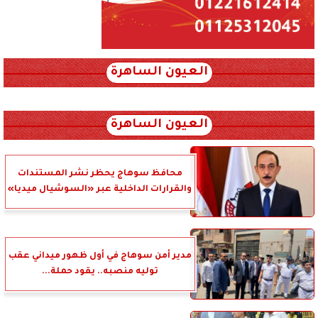
العيون الساهرة
xml_json/rss/~12.xml x0n not found
العيون الساهرة
محافظ سوهاج يحظر نشر المستندات
والقرارات الداخلية عبر «السوشيال ميديا»
مدير أمن سوهاج في أول ظهور ميداني عقب
توليه منصبه.. يقود حملة...