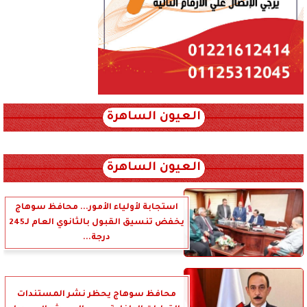
العيون الساهرة
xml_json/rss/~12.xml x0n not found
العيون الساهرة
استجابة لأولياء الأمور... محافظ سوهاج
يخفض تنسيق القبول بالثانوي العام لـ245
درجة...
محافظ سوهاج يحظر نشر المستندات