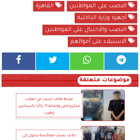
النصب على المواطنين
القاهرة
أجهزة وزارة الداخلية
النصب والاحتيال على المواطنين
الاستيلاء على أموالهم
موضوعات متعلقة
ضبط طالب تسبب في انقلاب
ميكروباص وإصابة 11 راكبًا بالبساتين
وهرب
خلاف بسبب معاكسة يتحول إلى