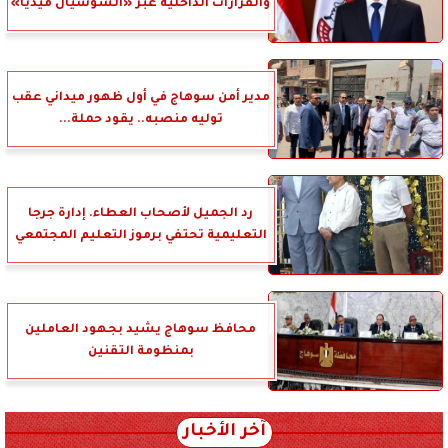
والقرارات الداخلية عبر «السوشيال ميديا»
مدير أمن سوهاج في أول ظهور ميداني عقب
توليه منصبه.. يقود حملة...
رد الجميل لأصحاب العطاء. إدارة جرجا
التعليمية تحتفي برموز التعليم المجتمعي
محافظ سوهاج يشيد بجهود العاملين
بمنظومة التقنين
آخر الأخبار