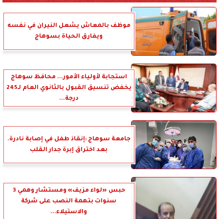
موظف بالمعاش يشعل النيران في نفسه
ويفارق الحياة بسوهاج
استجابة لأولياء الأمور... محافظ سوهاج
يخفض تنسيق القبول بالثانوي العام لـ245
درجة...
جامعة سوهاج :إنقاذ طفل في إصابة نادرة.
بعد اختراق إبرة جدار القلب
حبس «لواء مزيف» ومستشار وهمي 3
سنوات بتهمة النصب على شركة
والاستيلاء...