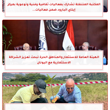
المكتبة المتنقلة تشارك بفعاليات ثقافية وفنية وتوعوية بمركز
إيتاي البارود ضمن فعاليات...
الهيئة العامة للاستثمار والمناطق الحرة تبحث تعزيز الشراكة
الاستثمارية مع اليونان