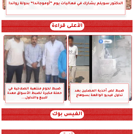
الدكتور سويلم يشارك في فعاليات يوم “أوموجاندا” بدولة رواندا
الأعلى قراءة
ضبط لحوم منتهية الصلاحية في
ضبط لص أحذية المصلين بعد
حملة مكبرة لضبط الأسواق معدة
تداول فيديو الواقعة بسوهاج
للبيع والتداول...
الفيس بوك