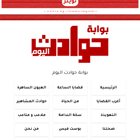
تويتر
Tweets by hwadithalyoum
بوابة حوادث اليوم
الرئيسية
قضايا الساعة
العيون الساهرة
أغرب القضايا
من الحياة
حوادث المشاهير
التعويذة
سكة الندامة
ملاعب و متاعب
صحتنا
بوست فيس
من نحن