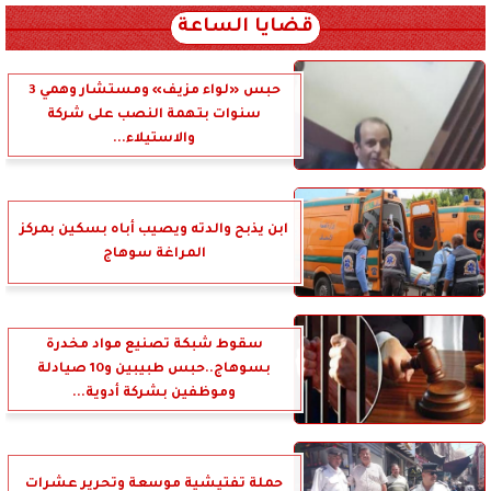
قضايا الساعة
حبس «لواء مزيف» ومستشار وهمي 3
سنوات بتهمة النصب على شركة
والاستيلاء...
ابن يذبح والدته ويصيب أباه بسكين بمركز
المراغة سوهاج
سقوط شبكة تصنيع مواد مخدرة
بسوهاج..حبس طبيبين و10 صيادلة
وموظفين بشركة أدوية...
حملة تفتيشية موسعة وتحرير عشرات