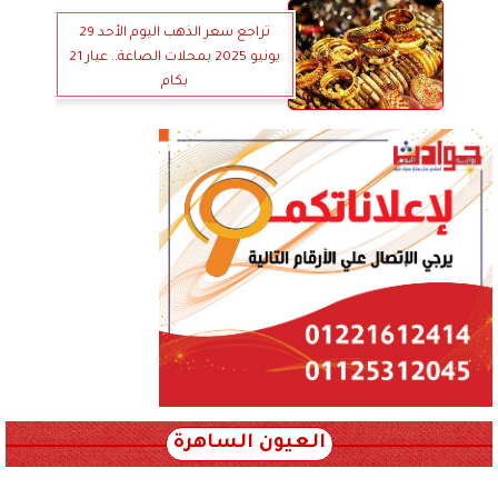
تراجع سعر الذهب اليوم الأحد 29
يونيو 2025 بمحلات الصاغة.. عيار 21
بكام
العيون الساهرة
xml_json/rss/~12.xml x0n not found