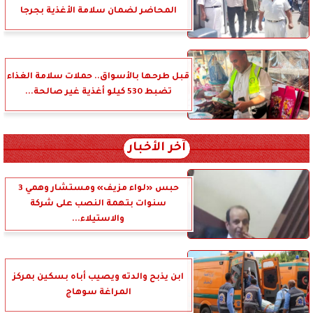
المحاضر لضمان سلامة الأغذية بجرجا
قبل طرحها بالأسواق.. حملات سلامة الغذاء
تضبط 530 كيلو أغذية غير صالحة...
آخر الأخبار
حبس «لواء مزيف» ومستشار وهمي 3
سنوات بتهمة النصب على شركة
والاستيلاء...
ابن يذبح والدته ويصيب أباه بسكين بمركز
المراغة سوهاج