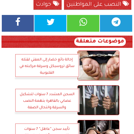
النصب على المواطنين
حوادث
موضوعات متعلقة
إحالة بائع خضار إلى المفتي لقتله
سائق تروسيكل وسرقة مركبته في
القليوبية
السجن المشدد 7 سنوات لتشكيل
عصابي بالقاهرة بتهمة النصب
والسرقة وانتحال الصفة
تأييد سجن ”عاطل” 7 سنوات