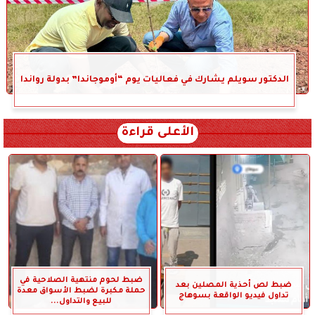
الدكتور سويلم يشارك في فعاليات يوم “أوموجاندا” بدولة رواندا
الأعلى قراءة
ضبط لحوم منتهية الصلاحية في
ضبط لص أحذية المصلين بعد
حملة مكبرة لضبط الأسواق معدة
تداول فيديو الواقعة بسوهاج
للبيع والتداول...