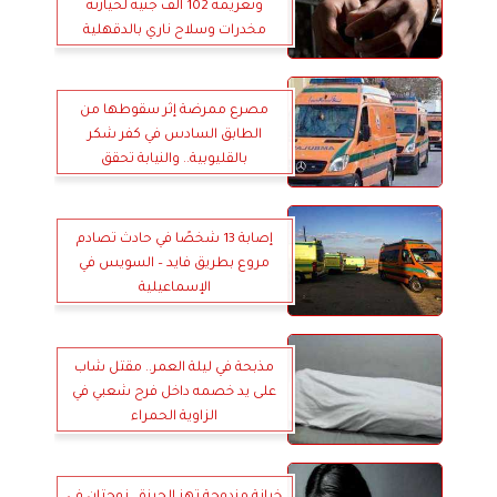
وتغريمه 102 ألف جنيه لحيازته
مخدرات وسلاح ناري بالدقهلية
مصرع ممرضة إثر سقوطها من
الطابق السادس في كفر شكر
بالقليوبية.. والنيابة تحقق
إصابة 13 شخصًا في حادث تصادم
مروع بطريق فايد – السويس في
الإسماعيلية
مذبحة في ليلة العمر.. مقتل شاب
على يد خصمه داخل فرح شعبي في
الزاوية الحمراء
خيانة مزدوجة تهز الجيزة.. زوجتان في