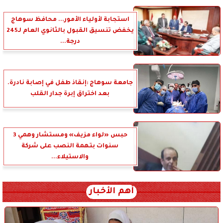
استجابة لأولياء الأمور... محافظ سوهاج
يخفض تنسيق القبول بالثانوي العام لـ245
درجة...
جامعة سوهاج :إنقاذ طفل في إصابة نادرة.
بعد اختراق إبرة جدار القلب
حبس «لواء مزيف» ومستشار وهمي 3
سنوات بتهمة النصب على شركة
والاستيلاء...
أهم الأخبار