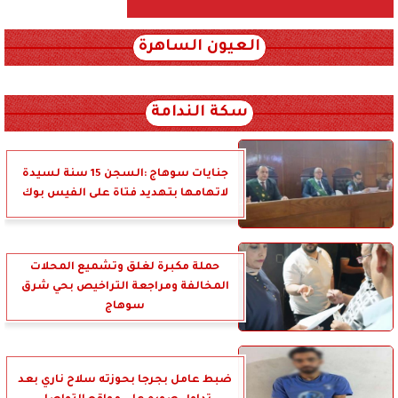
العيون الساهرة
xml_json/rss/~12.xml x0n not found
سكة الندامة
جنايات سوهاج :السجن 15 سنة لسيدة
لاتهامها بتهديد فتاة على الفيس بوك
حملة مكبرة لغلق وتشميع المحلات
المخالفة ومراجعة التراخيص بحي شرق
سوهاج
ضبط عامل بجرجا بحوزته سلاح ناري بعد