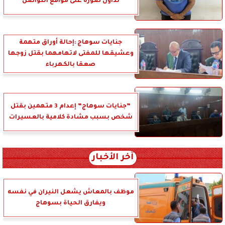
تداول صوره على مواقع التواصل
جنايات سوهاج :إحالة أوراق متهمة
وعشيقها للمفتى لاتهامهما بقتل زوجها
صعقا بالكهرباء
”جنايات سوهاج” إعدام 3 متهمين بقتل
شخص بسبب مشادة كلامية بالعسيرات
آخر الأخبار
موظف بالمعاش يشعل النيران في نفسه
ويفارق الحياة بسوهاج