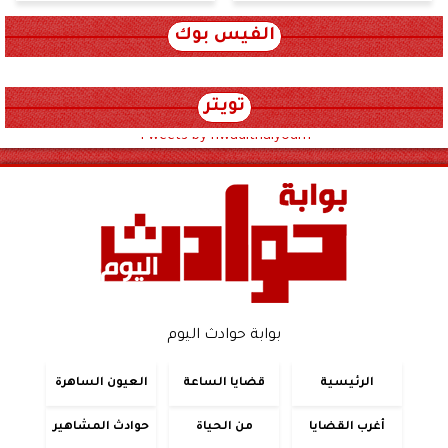
الفيس بوك
تويتر
Tweets by hwadithalyoum
بوابة حوادث اليوم
الرئيسية
قضايا الساعة
العيون الساهرة
أغرب القضايا
من الحياة
حوادث المشاهير