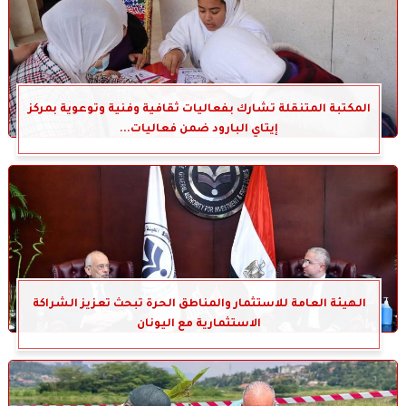
المكتبة المتنقلة تشارك بفعاليات ثقافية وفنية وتوعوية بمركز
إيتاي البارود ضمن فعاليات...
الهيئة العامة للاستثمار والمناطق الحرة تبحث تعزيز الشراكة
الاستثمارية مع اليونان