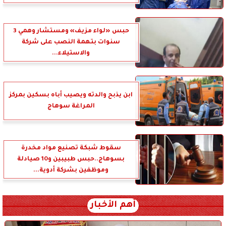
حبس «لواء مزيف» ومستشار وهمي 3
سنوات بتهمة النصب على شركة
والاستيلاء...
ابن يذبح والدته ويصيب أباه بسكين بمركز
المراغة سوهاج
سقوط شبكة تصنيع مواد مخدرة
بسوهاج..حبس طبيبين و10 صيادلة
وموظفين بشركة أدوية...
أهم الأخبار