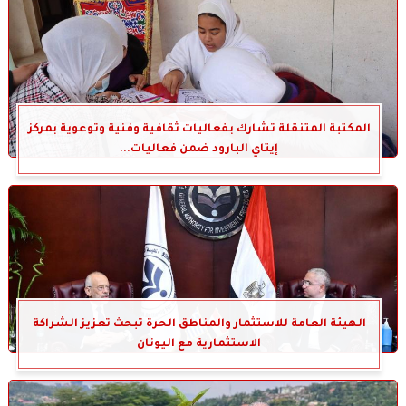
المكتبة المتنقلة تشارك بفعاليات ثقافية وفنية وتوعوية بمركز
إيتاي البارود ضمن فعاليات...
الهيئة العامة للاستثمار والمناطق الحرة تبحث تعزيز الشراكة
الاستثمارية مع اليونان