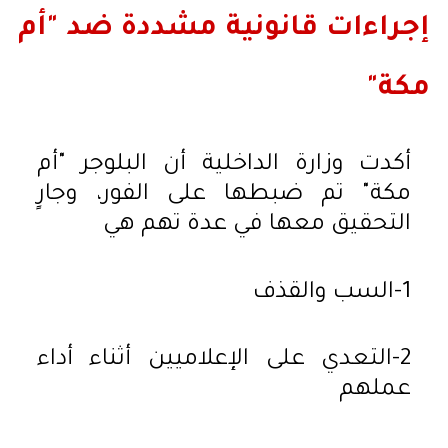
إجراءات قانونية مشددة ضد "أم
مكة"
أكدت وزارة الداخلية أن البلوجر "أم
مكة" تم ضبطها على الفور، وجارٍ
التحقيق معها في عدة تهم هي
1-السب والقذف
2-التعدي على الإعلاميين أثناء أداء
عملهم