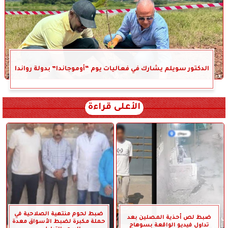
الدكتور سويلم يشارك في فعاليات يوم “أوموجاندا” بدولة رواندا
الأعلى قراءة
ضبط لحوم منتهية الصلاحية في
ضبط لص أحذية المصلين بعد
حملة مكبرة لضبط الأسواق معدة
تداول فيديو الواقعة بسوهاج