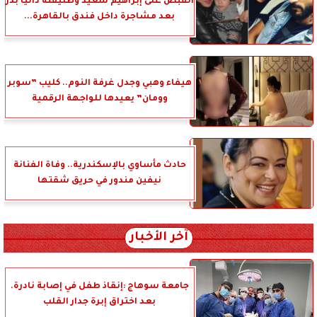
القبض على إبراهيم سعيد وطليقته داليا بدر
بعد مشاجرة داخل فندق بالقاهرة...
هيفاء وهبي وجدل غرفة النوم.. كليب ”سوبر
وومان” يعيدها للواجهة الرقمية
حادث مأساوي بالإسكندرية.. وفاة الفنانة
نيفين مندور في حريق شقتها
آخر الأخبار
جامعة سوهاج :إنقاذ طفل في إصابة نادرة.
بعد اختراق إبرة جدار القلب