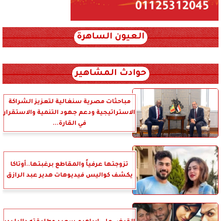
العيون الساهرة
xml_json/rss/~12.xml x0n not found
حوادث المشاهير
مباحثات مصرية سنغالية لتعزيز الشراكة
الاستراتيجية ودعم جهود التنمية والاستقرار
في القارة...
تزوجتها عرفياً والمقاطع برغبتها..أوتاكا
يكشف كواليس فيديوهات هدير عبد الرازق