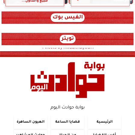
للبيع والتداول...
الفيس بوك
تويتر
Tweets by hwadithalyoum
بوابة حوادث اليوم
الرئيسية
قضايا الساعة
العيون الساهرة