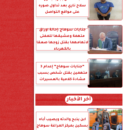
سلاح ناري بعد تداول صوره
على مواقع التواصل
جنايات سوهاج :إحالة أوراق
متهمة وعشيقها للمفتى
لاتهامهما بقتل زوجها صعقا
بالكهرباء
”جنايات سوهاج” إعدام 3
متهمين بقتل شخص بسبب
مشادة كلامية بالعسيرات
آخر الأخبار
ابن يذبح والدته ويصيب أباه
بسكين بمركز المراغة سوهاج