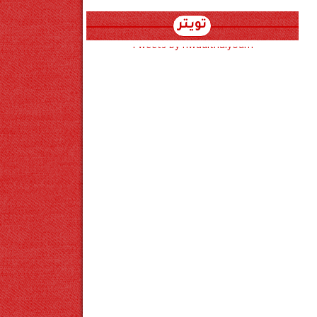
تويتر
Tweets by hwadithalyoum