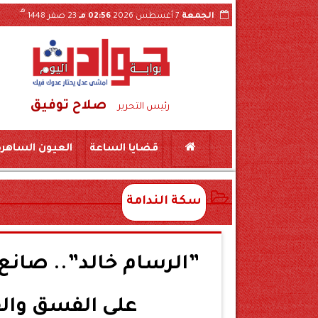
هـ
الجمعة
7 أغسطس 2026
02:56 مـ
23 صفر 1448
صلاح توفيق
ومًا على ذمة التحقيقات
رئيس التحرير
قضايا الساعة
العيون الساهرة
سكة الندامة
”الرسام خالد”.. صانع
على الفسق والف