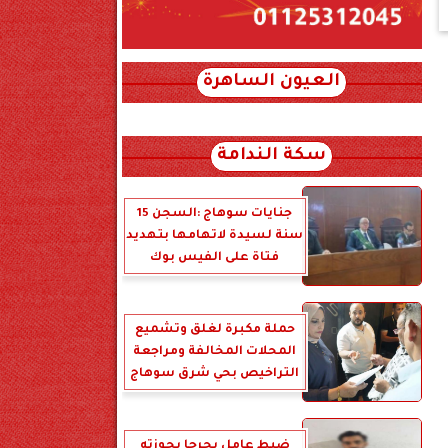
العيون الساهرة
xml_json/rss/~12.xml x0n not found
سكة الندامة
جنايات سوهاج :السجن 15
سنة لسيدة لاتهامها بتهديد
فتاة على الفيس بوك
حملة مكبرة لغلق وتشميع
المحلات المخالفة ومراجعة
التراخيص بحي شرق سوهاج
ضبط عامل بجرجا بحوزته