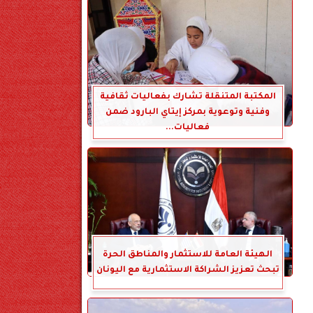
المكتبة المتنقلة تشارك بفعاليات ثقافية
وفنية وتوعوية بمركز إيتاي البارود ضمن
فعاليات...
الهيئة العامة للاستثمار والمناطق الحرة
تبحث تعزيز الشراكة الاستثمارية مع اليونان