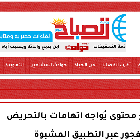
ابن يذبح والدته ويصيب أباه بسكين بمرك
أغرب القضايا
من الحياة
حوادث المشاهير
التعويذة
 محتوى يُواجه اتهامات بالتحريض
جور عبر التطبيق المشبوة