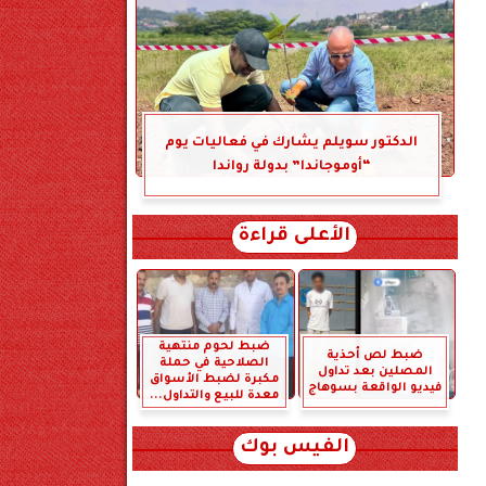
الدكتور سويلم يشارك في فعاليات يوم
“أوموجاندا” بدولة رواندا
الأعلى قراءة
ضبط لحوم منتهية
ضبط لص أحذية
الصلاحية في حملة
المصلين بعد تداول
مكبرة لضبط الأسواق
فيديو الواقعة بسوهاج
معدة للبيع والتداول...
الفيس بوك