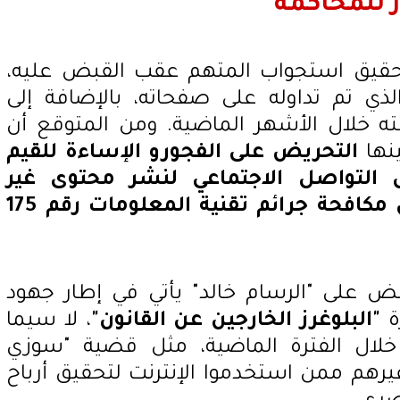
 للمحاكمة
حقيق استجواب المتهم عقب القبض عليه،
 تم تداوله على صفحاته، بالإضافة إلى
ه خلال الأشهر الماضية. ومن المتوقع أن
ينها
التحريض على الفجورو الإساءة للقيم
 التواصل الاجتماعي لنشر محتوى غير
قانون مكافحة جرائم تقنية المعلومات رقم 175
ض على "الرسام خالد" يأتي في إطار جهود
ة
"البلوغرز الخارجين عن القانون"
، لا سيما
خلال الفترة الماضية، مثل قضية "سوزي
وغيرهم ممن استخدموا الإنترنت لتحقيق أرباح