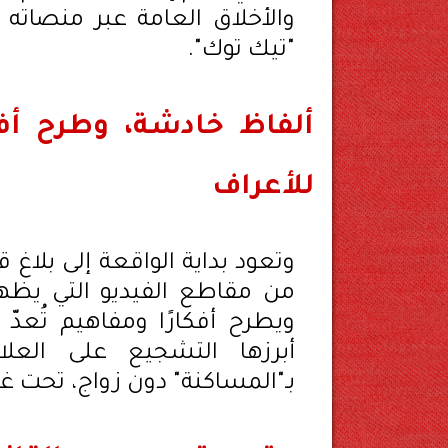
والأخلاق العامة عبر منصات
"تيك توك".
ألفاظ خادشة، وطرح أفكا
للأعراف
وتعود بداية الواقعة إلى بلاغ ق
من مقاطع الفيديو التي يظه
ويطرح أفكارًا ومفاهيم تُعدّ
أبرزها التشجيع على العلا
بـ"المساكنة" دون زواج، تحت غط