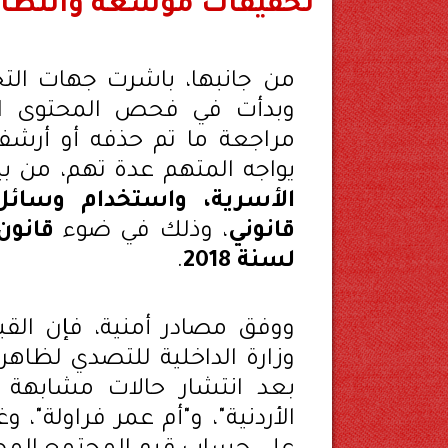
تحقيقات موسعة وانتظار
من جانبها، باشرت جهات الت
وبدأت في فحص المحتوى الذي
مراجعة ما تم حذفه أو أرشفت
يواجه المتهم عدة تهم، من ب
الأسرية، واستخدام وسائل
قانوني
، وذلك في ضوء
لسنة 2018
.
ووفق مصادر أمنية، فإن القب
وزارة الداخلية للتصدي لظاهر
بعد انتشار حالات مشابهة 
الأردنية"، و"أم عمر فراولة"، 