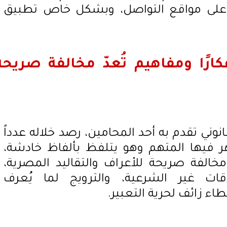
ه على مواقع التواصل، وبشكل خاص تطبيق
رًا ومفاهيم تُعدّ مخالفة صريحة
انوني تقدم به أحد المحامين، رصد خلاله عدداً
ر فيها المتهم وهو يتلفظ بألفاظ خادشة،
 مخالفة صريحة للأعراف والتقاليد المصرية،
قات غير الشرعية، والترويج لما يُعرف
اء زائف لحرية التعبير.