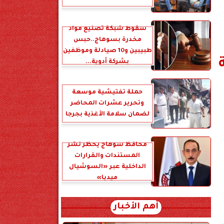
سقوط شبكة تصنيع مواد
مخدرة بسوهاج..حبس
طبيبين و10 صيادلة وموظفين
بشركة أدوية...
حملة تفتيشية موسعة
وتحرير عشرات المحاضر
لضمان سلامة الأغذية بجرجا
محافظ سوهاج يحظر نشر
المستندات والقرارات
الداخلية عبر «السوشيال
ميديا»
أهم الأخبار