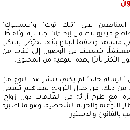
ون
 المتابعين على "تيك توك" و"فيسبوك"
قاطع فيديو تتضمن إيحاءات جنسية، وألفاظًا
في مشاهد وصفها البلاغ بأنها تحرّض بشكل
مستغلًا شعبيته في الوصول إلى فئات من
ن الأكثر تأثرًا بهذه النوعية من المحتوى.
"الرسام خالد" لم يكتفِ بنشر هذا النوع من
د من ذلك، من خلال الترويج لمفاهيم تسعى
رة، مع طرح آرائه في العلاقات دون زواج،
ار التوعية والحرية الشخصية، وهو ما اعتبره
ب بالقانون والدستور.