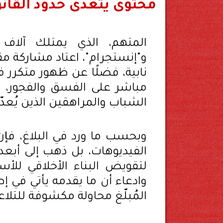
محتوى يتعدى حدود القان
المتهم، الذي يمتلك آلاف
و"إنستجرام"، اعتاد مشاركة م
نابية، فضلًا عن ظهور متكرر 
مباشر على الفسق والفجور، 
الشباب والمراهقين الذين يُعدّو
وبحسب ما ورد في البلاغ، فإن 
الفيديوهات، بل ذهب إلى أبع
لتقويض البناء الأخلاقي للأس
وادعاء أن ما يقدمه يأتي في إط
المُبلّغ محاولة مكشوفة للتلاع