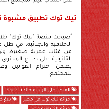
على حساب قيم المجتمع الم
تيك توك تطبيق مشبوة ت
أصبحت منصة "تيك توك" خلال ا
الأخلاقية والجنائية، في ظل غ
من فئات عمرية صغيرة. وتؤكد
القانونية على صناع المحتوى،
يضمن احترام القوانين وعد
للمجتمع.
القبض على الرسام خالد تيك توك
جرائم تيك توك في مصر
بلاغ 
جرائم إلكترونية مصر