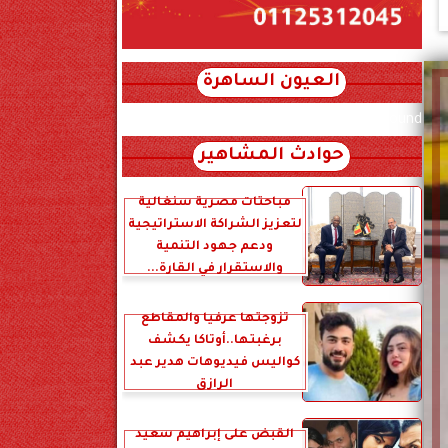
العيون الساهرة
xml_json/rss/~12.xml x0n not found
حوادث المشاهير
مباحثات مصرية سنغالية
لتعزيز الشراكة الاستراتيجية
ودعم جهود التنمية
والاستقرار في القارة...
تزوجتها عرفياً والمقاطع
برغبتها..أوتاكا يكشف
كواليس فيديوهات هدير عبد
الرازق
القبض على إبراهيم سعيد