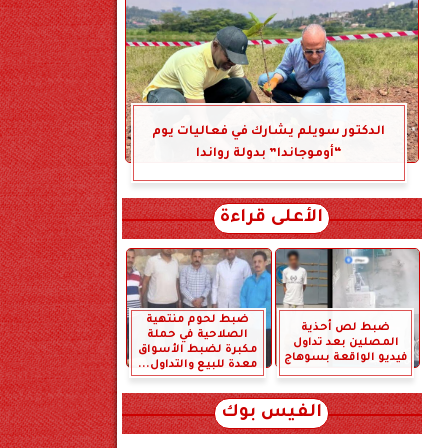
الدكتور سويلم يشارك في فعاليات يوم
“أوموجاندا” بدولة رواندا
الأعلى قراءة
ضبط لحوم منتهية
ضبط لص أحذية
الصلاحية في حملة
المصلين بعد تداول
مكبرة لضبط الأسواق
فيديو الواقعة بسوهاج
معدة للبيع والتداول...
الفيس بوك