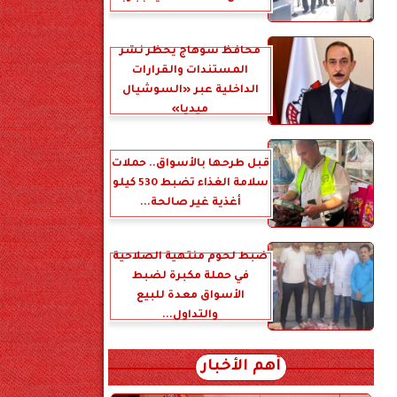
محافظ سوهاج يحظر نشر
المستندات والقرارات
الداخلية عبر «السوشيال
ميديا»
قبل طرحها بالأسواق.. حملات
سلامة الغذاء تضبط 530 كيلو
أغذية غير صالحة...
ضبط لحوم منتهية الصلاحية
في حملة مكبرة لضبط
الأسواق معدة للبيع
والتداول...
أهم الأخبار