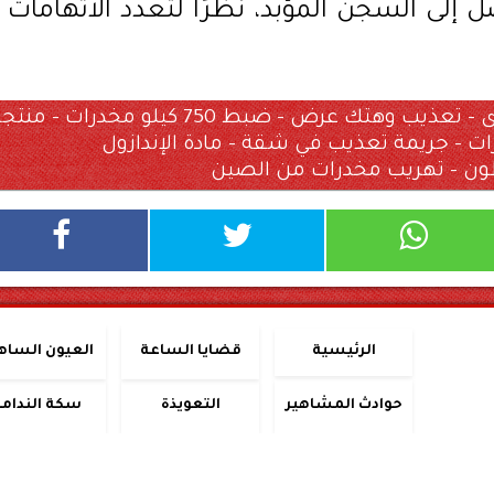
لى السجن المؤبد، نظرًا لتعدد الاتهامات
سارة خليفة – قضية المخدرات الكبرى – تعذيب وهتك عرض – ضبط 750 كيلو مخدرات – م
 – جريمة تعذيب في شقة – مادة الإندازول
طون – تهريب مخدرات من الصين
الرئيسية
قضايا الساعة
العيون الساه
حوادث المشاهير
التعويذة
سكة الندامة