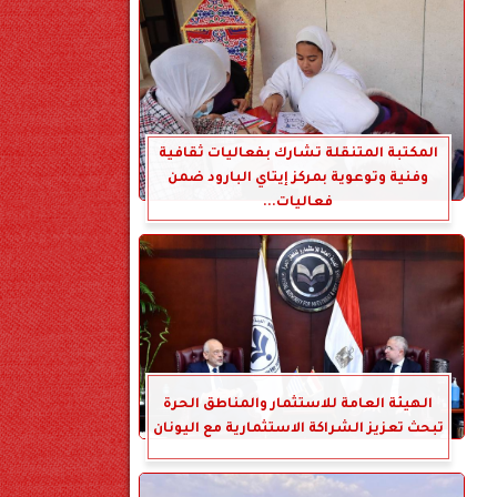
المكتبة المتنقلة تشارك بفعاليات ثقافية
وفنية وتوعوية بمركز إيتاي البارود ضمن
فعاليات...
الهيئة العامة للاستثمار والمناطق الحرة
تبحث تعزيز الشراكة الاستثمارية مع اليونان