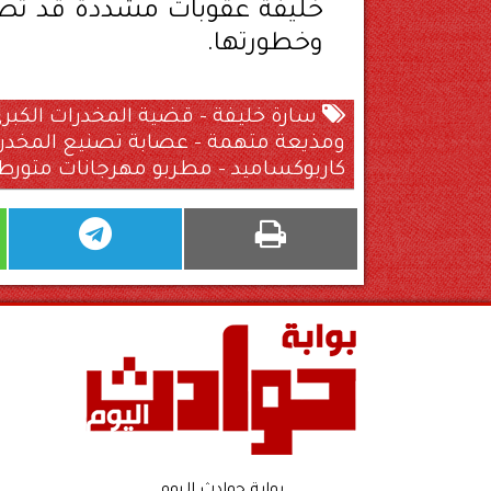
خليفة عقوبات مشددة قد تصل إ
وخطورتها.
ومذيعة متهمة – عصابة تصنيع المخدرات
كاربوكساميد – مطربو مهرجانات متور
بوابة حوادث اليوم