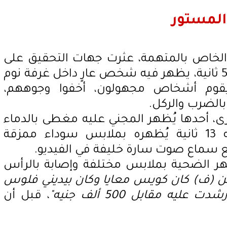
لمستور
خاص بالمتهمة، عثرت جهات التحقيق على
مقطع فيديو مدته 7 دقائق و51 ثانية، يظهر فيه شخص عارٍ داخل غرفة نوم
يقوم أشخاص مجهولون، أخفوا وجوههم،
 بالضرب والركل.
ى، أحدها يُظهر المجني عليه مغطى بالدماء
وبإصابات متفرقة، وآخر مدته 13 ثانية يُظهره بملابس سوداء ممزقة
 سماع صوت سارة خليفة في الفيديو.
دته 12 ثانية أظهر الضحية بملابس مختلفة وإصابة بالرأس
بتن (ف) كان كويس معايا وكان بيديني فلوس
ليه مقابل 500 ألف جنيه"
، قبل أن