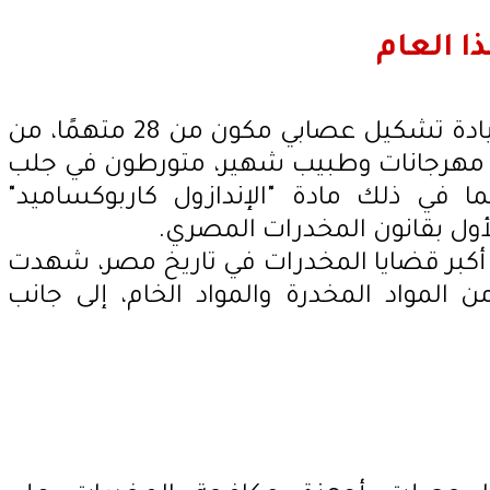
ا العام
تواجه سارة خليفة اتهامات بقيادة تشكيل عصابي مكون من 28 متهمًا، من
و مهرجانات وطبيب شهير، متورطون في جلب
ا في ذلك مادة "الإندازول كاربوكساميد"
أول بقانون المخدرات المصري.
أكبر قضايا المخدرات في تاريخ مصر، شهدت
يلوغرامًا من المواد المخدرة والمواد الخام، إلى جانب