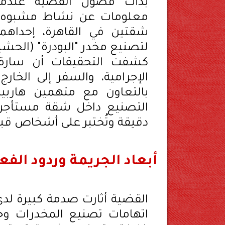
بدأت فصول القضية عندما
معلومات عن نشاط مشبوه مر
شقتين في القاهرة، إحداهم
لتصنيع مخدر "البودرة" (الحش
كشفت التحقيقات أن سارة ل
الإجرامية، والسفر إلى الخار
بالتعاون مع متهمين هاربين 
التصنيع داخل شقة مستأجرة 
دقيقة وتُختبر على أشخاص قبل
أبعاد الجريمة وردود الفع
القضية أثارت صدمة كبيرة لدى
اتهامات تصنيع المخدرات وج