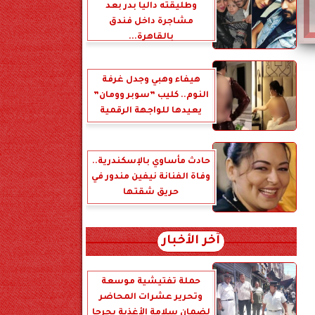
وطليقته داليا بدر بعد
مشاجرة داخل فندق
بالقاهرة...
هيفاء وهبي وجدل غرفة
النوم.. كليب ”سوبر وومان”
يعيدها للواجهة الرقمية
حادث مأساوي بالإسكندرية..
وفاة الفنانة نيفين مندور في
حريق شقتها
آخر الأخبار
حملة تفتيشية موسعة
وتحرير عشرات المحاضر
لضمان سلامة الأغذية بجرجا