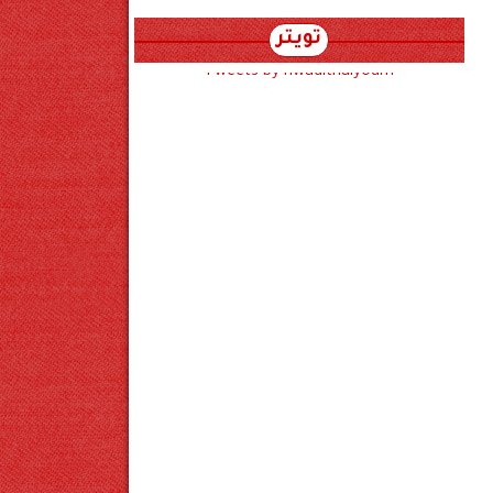
تويتر
Tweets by hwadithalyoum