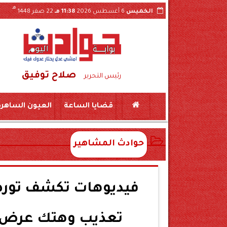
هـ
الخميس
6 أغسطس 2026
11:38 مـ
22 صفر 1448
صلاح توفيق
دات والقرارات الداخلية عبر «السوشيال ميديا»
رئيس التحرير
قضايا الساعة
العيون الساهرة
حوادث المشاهير
فيديوهات تكشف تورط 
تعذيب وهتك عرض 