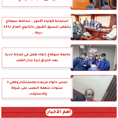
استجابة لأولياء الأمور... محافظ سوهاج
يخفض تنسيق القبول بالثانوي العام لـ245
درجة...
جامعة سوهاج :إنقاذ طفل في إصابة نادرة.
بعد اختراق إبرة جدار القلب
حبس «لواء مزيف» ومستشار وهمي 3
سنوات بتهمة النصب على شركة
والاستيلاء...
أهم الأخبار