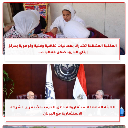
المكتبة المتنقلة تشارك بفعاليات ثقافية وفنية وتوعوية بمركز
إيتاي البارود ضمن فعاليات...
الهيئة العامة للاستثمار والمناطق الحرة تبحث تعزيز الشراكة
الاستثمارية مع اليونان