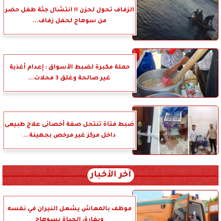
الزفاف تحول لحزن !! انتشال جثة طفل حضر
من سوهاج لحفل زفاف...
حملة مكبرة لضبط الأسواق : إعدام أغذية
غير صالحة وغلق 3 محلات...
ضبط فتاة تنتحل صفة أخصائى علاج طبيعى
داخل مركز غير مرخص بجهينة...
آخر الأخبار
موظف بالمعاش يشعل النيران في نفسه
ويفارق الحياة بسوهاج