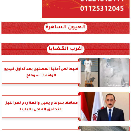
العيون الساهرة
xml_json/rss/~12.xml x0n not found
أغرب القضايا
ضبط لص أحذية المصلين بعد تداول فيديو
الواقعة بسوهاج
محافظ سوهاج يحيل واقعة ردم نهر النيل
للتحقيق العاجل بالبلينا