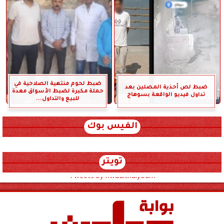
ضبط لحوم منتهية الصلاحية في
ضبط لص أحذية المصلين بعد
حملة مكبرة لضبط الأسواق معدة
تداول فيديو الواقعة بسوهاج
للبيع والتداول...
الفيس بوك
تويتر
Tweets by hwadithalyoum