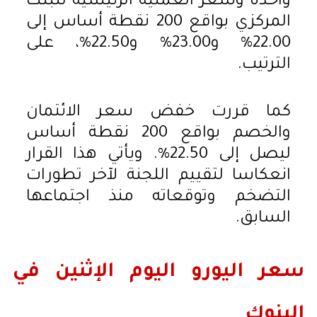
واحدة وسعر العملية الرئيسية للبنك
المركزي بواقع 200 نقطة أساس إلى
22.00% و23.00% و22.50%، على
الترتيب.
كما قررت خفض سعر الائتمان
والخصم بواقع 200 نقطة أساس
ليصل إلى 22.50%. ويأتي هذا القرار
انعكاسا لتقييم اللجنة لآخر تطورات
التضخم وتوقعاته منذ اجتماعها
السابق.
سعر اليورو اليوم الإثنين في
البنوك