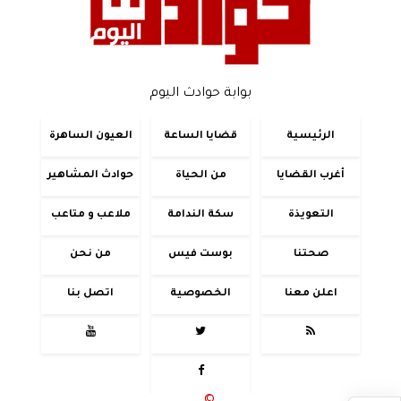
بوابة حوادث اليوم
الرئيسية
قضايا الساعة
العيون الساهرة
أغرب القضايا
من الحياة
حوادث المشاهير
التعويذة
سكة الندامة
ملاعب و متاعب
صحتنا
بوست فيس
من نحن
اعلن معنا
الخصوصية
اتصل بنا




جميع الحقوق محفوظة
©
2020 - 2026 - حوادث اليوم