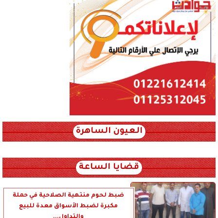
العيون الساهرة
xml_json/rss/~12.xml x0n not found
قضايا الساعة
ضبط لحوم منتهية الصلاحية في حملة
مكبرة لضبط الأسواق معدة للبيع
والتداول...