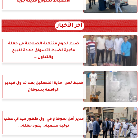
الانضباط لشوارع مدينة جرجا
آخر الأخبار
ضبط لحوم منتهية الصلاحية في حملة
مكبرة لضبط الأسواق معدة للبيع
والتداول...
ضبط لص أحذية المصلين بعد تداول فيديو
الواقعة بسوهاج
مدير أمن سوهاج في أول ظهور ميداني عقب
توليه منصبه.. يقود حملة...