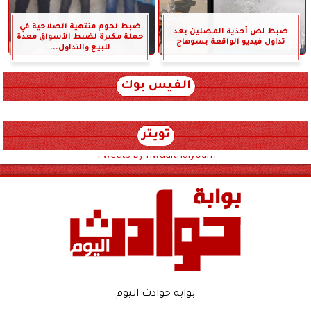
ضبط لحوم منتهية الصلاحية في
ضبط لص أحذية المصلين بعد
حملة مكبرة لضبط الأسواق معدة
تداول فيديو الواقعة بسوهاج
للبيع والتداول...
الفيس بوك
تويتر
Tweets by hwadithalyoum
بوابة حوادث اليوم