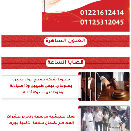
العيون الساهرة
xml_json/rss/~12.xml x0n not found
قضايا الساعة
سقوط شبكة تصنيع مواد مخدرة
بسوهاج..حبس طبيبين و10 صيادلة
وموظفين بشركة أدوية...
حملة تفتيشية موسعة وتحرير عشرات
المحاضر لضمان سلامة الأغذية بجرجا