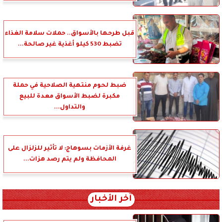
قبل طرحها بالأسواق.. حملات سلامة الغذاء
تضبط 530 كيلو أغذية غير صالحة...
ضبط لحوم منتهية الصلاحية في حملة
مكبرة لضبط الأسواق معدة للبيع
والتداول...
غرفة الأزمات بسوهاج: لا تأثير للزلزال على
المحافظة ولم يتم رصد هزات...
آخر الأخبار