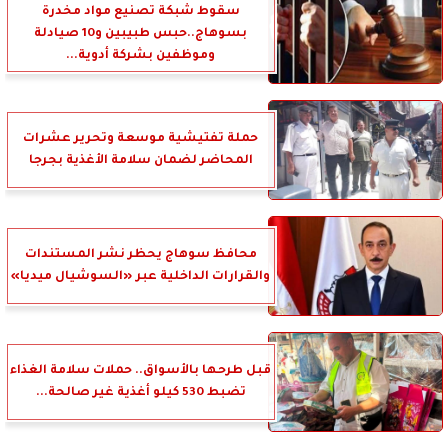
سقوط شبكة تصنيع مواد مخدرة
بسوهاج..حبس طبيبين و10 صيادلة
وموظفين بشركة أدوية...
حملة تفتيشية موسعة وتحرير عشرات
المحاضر لضمان سلامة الأغذية بجرجا
محافظ سوهاج يحظر نشر المستندات
والقرارات الداخلية عبر «السوشيال ميديا»
قبل طرحها بالأسواق.. حملات سلامة الغذاء
تضبط 530 كيلو أغذية غير صالحة...