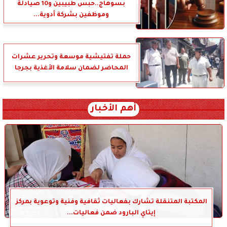
بسوهاج..حبس طبيبين و10 صيادلة
وموظفين بشركة أدوية...
حملة تفتيشية موسعة وتحرير عشرات
المحاضر لضمان سلامة الأغذية بجرجا
أهم الأخبار
المكتبة المتنقلة تشارك بفعاليات ثقافية وفنية وتوعوية بمركز
إيتاي البارود ضمن فعاليات...