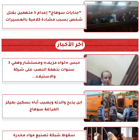
”جنايات سوهاج” إعدام 3 متهمين بقتل
شخص بسبب مشادة كلامية بالعسيرات
آخر الأخبار
حبس «لواء مزيف» ومستشار وهمي 3
سنوات بتهمة النصب على شركة
والاستيلاء...
ابن يذبح والدته ويصيب أباه بسكين بمركز
المراغة سوهاج
سقوط شبكة تصنيع مواد مخدرة