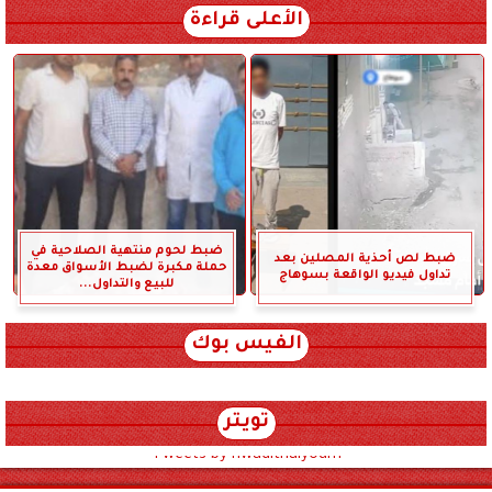
الأعلى قراءة
ضبط لحوم منتهية الصلاحية في
ضبط لص أحذية المصلين بعد
حملة مكبرة لضبط الأسواق معدة
تداول فيديو الواقعة بسوهاج
للبيع والتداول...
الفيس بوك
تويتر
Tweets by hwadithalyoum