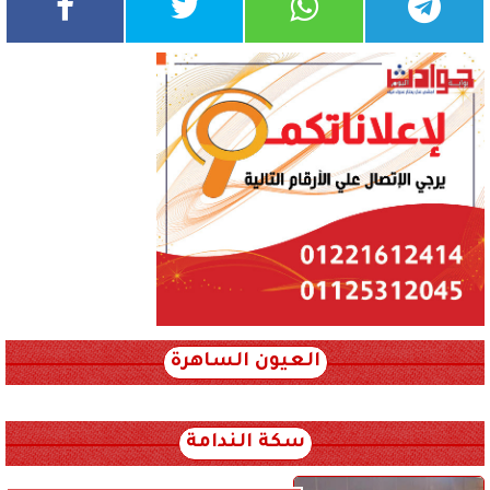
العيون الساهرة
xml_json/rss/~12.xml x0n not found
سكة الندامة