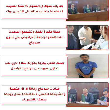
جنايات سوهاج :السجن 15 سنة لسيدة
لاتهامها بتهديد فتاة على الفيس بوك
حملة مكبرة لغلق وتشميع المحلات
المخالفة ومراجعة التراخيص بحي شرق
سوهاج
ضبط عامل بجرجا بحوزته سلاح ناري بعد
تداول صوره على مواقع التواصل
جنايات سوهاج :إحالة أوراق متهمة
وعشيقها للمفتى لاتهامهما بقتل زوجها
صعقا بالكهرباء