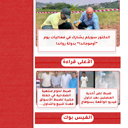
الدكتور سويلم يشارك في فعاليات يوم
“أوموجاندا” بدولة رواندا
الأعلى قراءة
ضبط لحوم منتهية
ضبط لص أحذية
الصلاحية في حملة
المصلين بعد تداول
مكبرة لضبط الأسواق
فيديو الواقعة بسوهاج
معدة للبيع والتداول...
الفيس بوك