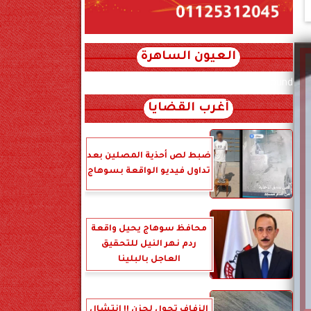
العيون الساهرة
xml_json/rss/~12.xml x0n not found
أغرب القضايا
ضبط لص أحذية المصلين بعد
تداول فيديو الواقعة بسوهاج
محافظ سوهاج يحيل واقعة
ردم نهر النيل للتحقيق
العاجل بالبلينا
الزفاف تحول لحزن !! انتشال