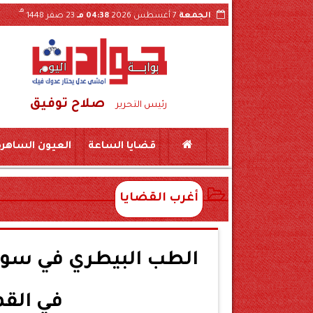
هـ
الجمعة
7 أغسطس 2026
04:38 مـ
23 صفر 1448
صلاح توفيق
 يومًا على ذمة التحقيقات
رئيس التحرير
قضايا الساعة
العيون الساهرة
أغرب القضايا
الطب البيطري في سوه
في القم