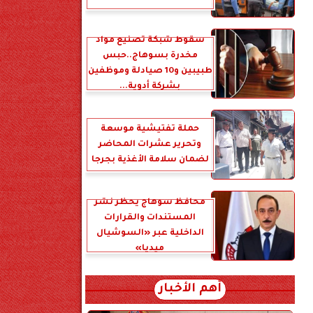
سقوط شبكة تصنيع مواد
مخدرة بسوهاج..حبس
طبيبين و10 صيادلة وموظفين
بشركة أدوية...
حملة تفتيشية موسعة
وتحرير عشرات المحاضر
لضمان سلامة الأغذية بجرجا
محافظ سوهاج يحظر نشر
المستندات والقرارات
الداخلية عبر «السوشيال
ميديا»
أهم الأخبار