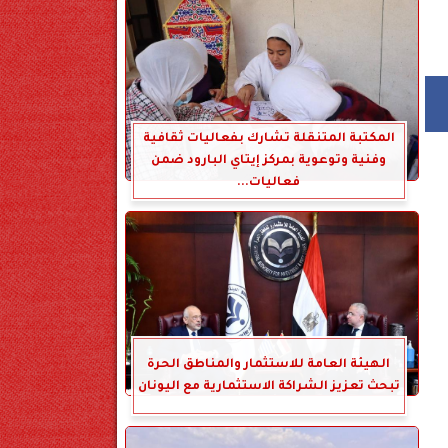
المكتبة المتنقلة تشارك بفعاليات ثقافية
وفنية وتوعوية بمركز إيتاي البارود ضمن
فعاليات...
الهيئة العامة للاستثمار والمناطق الحرة
تبحث تعزيز الشراكة الاستثمارية مع اليونان