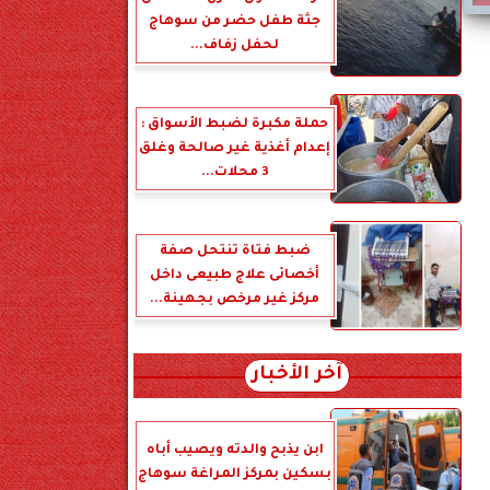
جثة طفل حضر من سوهاج
لحفل زفاف...
حملة مكبرة لضبط الأسواق :
إعدام أغذية غير صالحة وغلق
3 محلات...
ضبط فتاة تنتحل صفة
أخصائى علاج طبيعى داخل
مركز غير مرخص بجهينة...
آخر الأخبار
ابن يذبح والدته ويصيب أباه
بسكين بمركز المراغة سوهاج