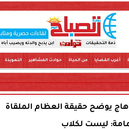
ابن يذبح والدته ويصيب أباه بسكين بمر
أغرب القضايا
من الحياة
حوادث المشاهير
التعويذة
اج يوضح حقيقة العظام الملقاة
امة: ليست لكلاب