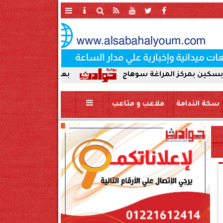
كز المراغة سوهاج
بعد ضبط حمير مذبوحة في محافظ
سكة الندامة
ملاعب و متاعب